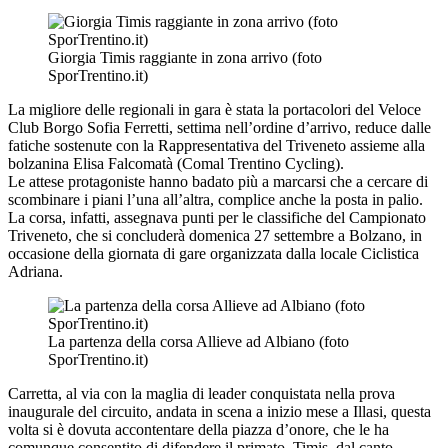
Giorgia Timis raggiante in zona arrivo (foto
SporTrentino.it)
La migliore delle regionali in gara è stata la portacolori del Veloce
Club Borgo Sofia Ferretti, settima nell’ordine d’arrivo, reduce dalle
fatiche sostenute con la Rappresentativa del Triveneto assieme alla
bolzanina Elisa Falcomatà (Comal Trentino Cycling).
Le attese protagoniste hanno badato più a marcarsi che a cercare di
scombinare i piani l’una all’altra, complice anche la posta in palio.
La corsa, infatti, assegnava punti per le classifiche del Campionato
Triveneto, che si concluderà domenica 27 settembre a Bolzano, in
occasione della giornata di gare organizzata dalla locale Ciclistica
Adriana.
La partenza della corsa Allieve ad Albiano (foto
SporTrentino.it)
Carretta, al via con la maglia di leader conquistata nella prova
inaugurale del circuito, andata in scena a inizio mese a Illasi, questa
volta si è dovuta accontentare della piazza d’onore, che le ha
comunque consentito di difendere il primato. Timis, dal canto