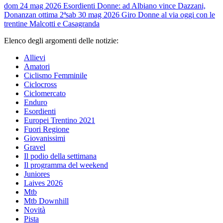
dom 24 mag 2026
Esordienti Donne: ad Albiano vince Dazzani,
Donanzan ottima 2ª
sab 30 mag 2026
Giro Donne al via oggi con le
trentine Malcotti e Casagranda
Elenco degli argomenti delle notizie:
Allievi
Amatori
Ciclismo Femminile
Ciclocross
Ciclomercato
Enduro
Esordienti
Europei Trentino 2021
Fuori Regione
Giovanissimi
Gravel
Il podio della settimana
Il programma del weekend
Juniores
Laives 2026
Mtb
Mtb Downhill
Novità
Pista