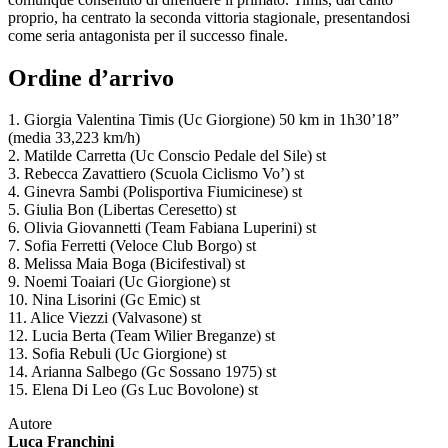
proprio, ha centrato la seconda vittoria stagionale, presentandosi
come seria antagonista per il successo finale.
Ordine d’arrivo
1. Giorgia Valentina Timis (Uc Giorgione) 50 km in 1h30’18”
(media 33,223 km/h)
2. Matilde Carretta (Uc Conscio Pedale del Sile) st
3. Rebecca Zavattiero (Scuola Ciclismo Vo’) st
4. Ginevra Sambi (Polisportiva Fiumicinese) st
5. Giulia Bon (Libertas Ceresetto) st
6. Olivia Giovannetti (Team Fabiana Luperini) st
7. Sofia Ferretti (Veloce Club Borgo) st
8. Melissa Maia Boga (Bicifestival) st
9. Noemi Toaiari (Uc Giorgione) st
10. Nina Lisorini (Gc Emic) st
11. Alice Viezzi (Valvasone) st
12. Lucia Berta (Team Wilier Breganze) st
13. Sofia Rebuli (Uc Giorgione) st
14. Arianna Salbego (Gc Sossano 1975) st
15. Elena Di Leo (Gs Luc Bovolone) st
Autore
Luca Franchini