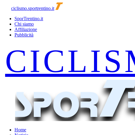
ciclismo.sportrentino.it
SporTrentino.it
Chi siamo
Affiliazione
Pubblicità
Home