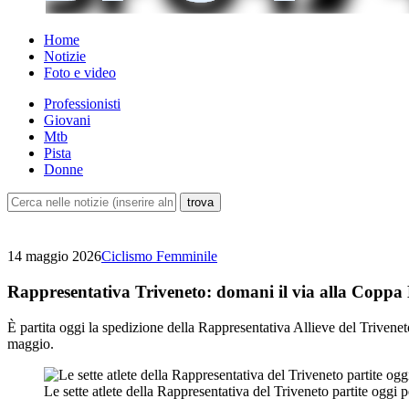
Home
Notizie
Foto e video
Professionisti
Giovani
Mtb
Pista
Donne
14 maggio 2026
Ciclismo Femminile
Rappresentativa Triveneto: domani il via alla Copp
È partita oggi la spedizione della Rappresentativa Allieve del Trive
maggio.
Le sette atlete della Rappresentativa del Triveneto partite oggi 