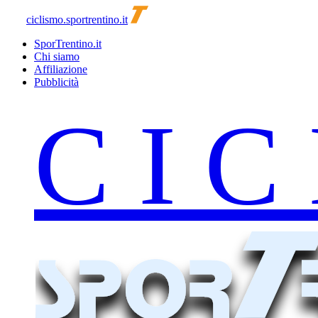
ciclismo.sportrentino.it
SporTrentino.it
Chi siamo
Affiliazione
Pubblicità