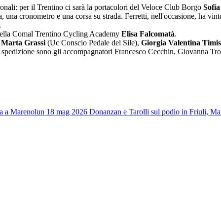
onali: per il Trentino ci sarà la portacolori del Veloce Club Borgo
Sofia
ita, una cronometro e una corsa su strada. Ferretti, nell'occasione, ha vin
.
na della Comal Trentino Cycling Academy
Elisa Falcomatà
.
e
Marta Grassi
(Uc Conscio Pedale del Sile),
Giorgia Valentina Timis
a spedizione sono gli accompagnatori Francesco Cecchin, Giovanna Trol
ta a Mareno
lun 18 mag 2026
Donanzan e Tarolli sul podio in Friuli, Ma