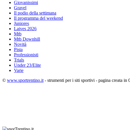
Giovanissimi
Gravel
Il podio della settimana
Il programma del weekend
Juniores
Laives 2026
Mtb
Mtb Downhill
Novità
Pista
Professionisti
Trials
Under 23/Elite
Varie
©
www.sportrentino.it
- strumenti per i siti sportivi - pagina creata in 