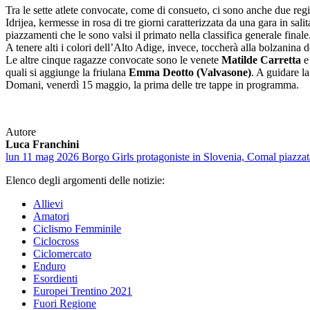
Tra le sette atlete convocate, come di consueto, ci sono anche due regi
Idrijea, kermesse in rosa di tre giorni caratterizzata da una gara in sal
piazzamenti che le sono valsi il primato nella classifica generale finale
A tenere alti i colori dell’Alto Adige, invece, toccherà alla bolzani
Le altre cinque ragazze convocate sono le venete
Matilde Carretta
quali si aggiunge la friulana
Emma Deotto (Valvasone)
. A guidare l
Domani, venerdì 15 maggio, la prima delle tre tappe in programma.
Autore
Luca Franchini
lun 11 mag 2026
Borgo Girls protagoniste in Slovenia, Comal piazza
Elenco degli argomenti delle notizie:
Allievi
Amatori
Ciclismo Femminile
Ciclocross
Ciclomercato
Enduro
Esordienti
Europei Trentino 2021
Fuori Regione