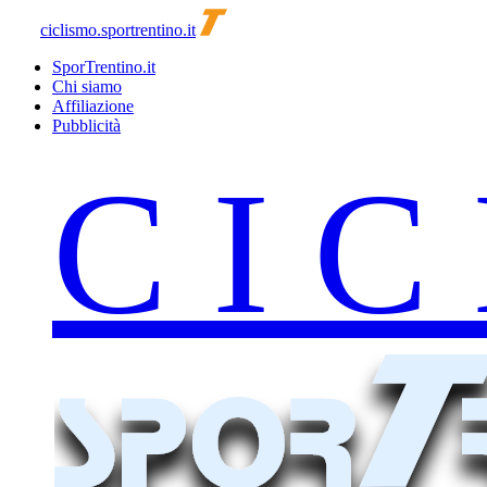
ciclismo.sportrentino.it
SporTrentino.it
Chi siamo
Affiliazione
Pubblicità