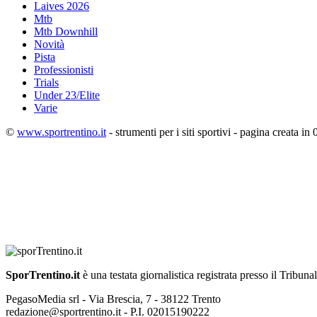
Laives 2026
Mtb
Mtb Downhill
Novità
Pista
Professionisti
Trials
Under 23/Elite
Varie
©
www.sportrentino.it
- strumenti per i siti sportivi - pagina creata in 
SporTrentino.it
è una testata giornalistica registrata presso il Tribuna
PegasoMedia srl - Via Brescia, 7 - 38122 Trento
redazione@sportrentino.it - P.I. 02015190222