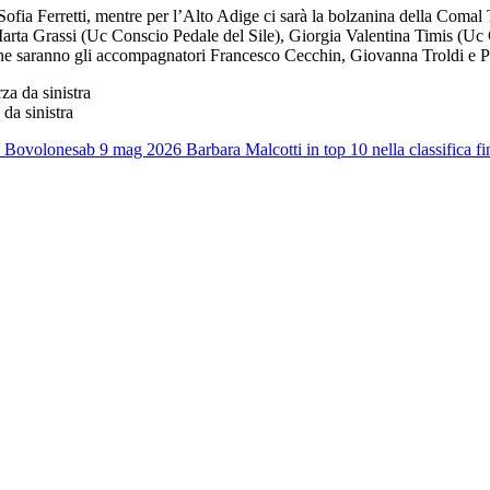
 Sofia Ferretti, mentre per l’Alto Adige ci sarà la bolzanina della Com
arta Grassi (Uc Conscio Pedale del Sile), Giorgia Valentina Timis (Uc 
ne saranno gli accompagnatori Francesco Cecchin, Giovanna Troldi e P
da sinistra
a Bovolone
sab 9 mag 2026
Barbara Malcotti in top 10 nella classifica fi