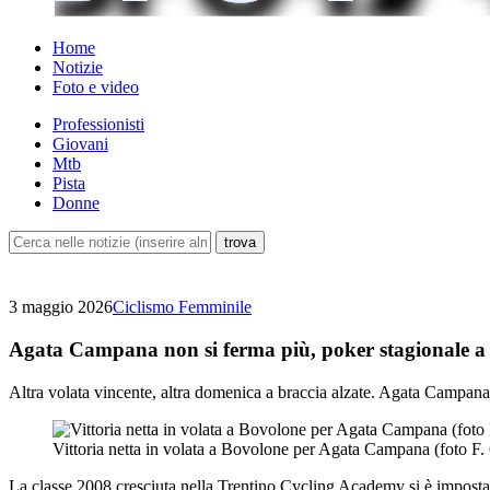
Home
Notizie
Foto e video
Professionisti
Giovani
Mtb
Pista
Donne
3 maggio 2026
Ciclismo Femminile
Agata Campana non si ferma più, poker stagionale a
Altra volata vincente, altra domenica a braccia alzate. Agata Campana
Vittoria netta in volata a Bovolone per Agata Campana (foto F.
La classe 2008 cresciuta nella Trentino Cycling Academy si è imposta