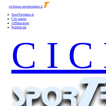
ciclismo.sportrentino.it
SporTrentino.it
Chi siamo
Affiliazione
Pubblicità