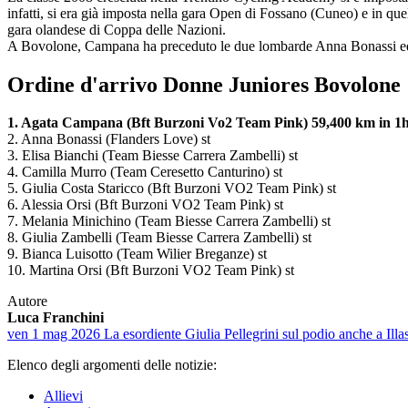
infatti, si era già imposta nella gara Open di Fossano (Cuneo) e in q
gara olandese di Coppa delle Nazioni.
A Bovolone, Campana ha preceduto le due lombarde Anna Bonassi ed Eli
Ordine d'arrivo Donne Juniores Bovolone
1. Agata Campana (Bft Burzoni Vo2 Team Pink) 59,400 km in 1h
2. Anna Bonassi (Flanders Love) st
3. Elisa Bianchi (Team Biesse Carrera Zambelli) st
4. Camilla Murro (Team Ceresetto Canturino) st
5. Giulia Costa Staricco (Bft Burzoni VO2 Team Pink) st
6. Alessia Orsi (Bft Burzoni VO2 Team Pink) st
7. Melania Minichino (Team Biesse Carrera Zambelli) st
8. Giulia Zambelli (Team Biesse Carrera Zambelli) st
9. Bianca Luisotto (Team Wilier Breganze) st
10. Martina Orsi (Bft Burzoni VO2 Team Pink) st
Autore
Luca Franchini
ven 1 mag 2026
La esordiente Giulia Pellegrini sul podio anche a Illas
Elenco degli argomenti delle notizie:
Allievi