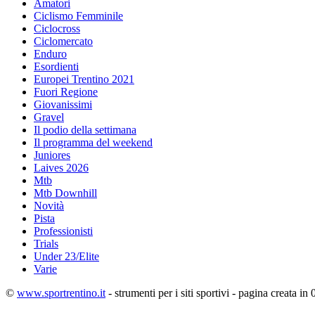
Amatori
Ciclismo Femminile
Ciclocross
Ciclomercato
Enduro
Esordienti
Europei Trentino 2021
Fuori Regione
Giovanissimi
Gravel
Il podio della settimana
Il programma del weekend
Juniores
Laives 2026
Mtb
Mtb Downhill
Novità
Pista
Professionisti
Trials
Under 23/Elite
Varie
©
www.sportrentino.it
- strumenti per i siti sportivi - pagina creata in 