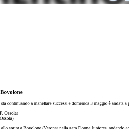
 Bovolone
 sta continuando a inanellare successi e domenica 3 maggio è andata a p
 Ossola)
 allo sprint a Bovolone (Verona) nella gara Donne Juniores, andando a