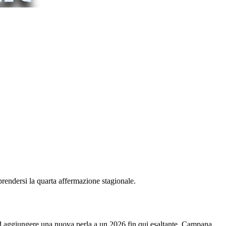
rendersi la quarta affermazione stagionale.
d aggiungere una nuova perla a un 2026 fin qui esaltante. Campana,