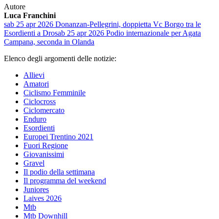
Autore
Luca Franchini
sab 25 apr 2026
Donanzan-Pellegrini, doppietta Vc Borgo tra le
Esordienti a Dro
sab 25 apr 2026
Podio internazionale per Agata
Campana, seconda in Olanda
Elenco degli argomenti delle notizie:
Allievi
Amatori
Ciclismo Femminile
Ciclocross
Ciclomercato
Enduro
Esordienti
Europei Trentino 2021
Fuori Regione
Giovanissimi
Gravel
Il podio della settimana
Il programma del weekend
Juniores
Laives 2026
Mtb
Mtb Downhill