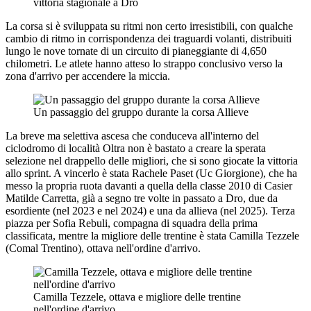
vittoria stagionale a Dro
La corsa si è sviluppata su ritmi non certo irresistibili, con qualche
cambio di ritmo in corrispondenza dei traguardi volanti, distribuiti
lungo le nove tornate di un circuito di pianeggiante di 4,650
chilometri. Le atlete hanno atteso lo strappo conclusivo verso la
zona d'arrivo per accendere la miccia.
Un passaggio del gruppo durante la corsa Allieve
La breve ma selettiva ascesa che conduceva all'interno del
ciclodromo di località Oltra non è bastato a creare la sperata
selezione nel drappello delle migliori, che si sono giocate la vittoria
allo sprint. A vincerlo è stata Rachele Paset (Uc Giorgione), che ha
messo la propria ruota davanti a quella della classe 2010 di Casier
Matilde Carretta, già a segno tre volte in passato a Dro, due da
esordiente (nel 2023 e nel 2024) e una da allieva (nel 2025). Terza
piazza per Sofia Rebuli, compagna di squadra della prima
classificata, mentre la migliore delle trentine è stata Camilla Tezzele
(Comal Trentino), ottava nell'ordine d'arrivo.
Camilla Tezzele, ottava e migliore delle trentine
nell'ordine d'arrivo