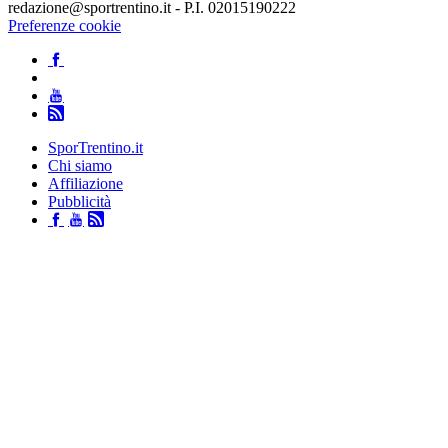
redazione@sportrentino.it - P.I. 02015190222
Preferenze cookie
SporTrentino.it
Chi siamo
Affiliazione
Pubblicità