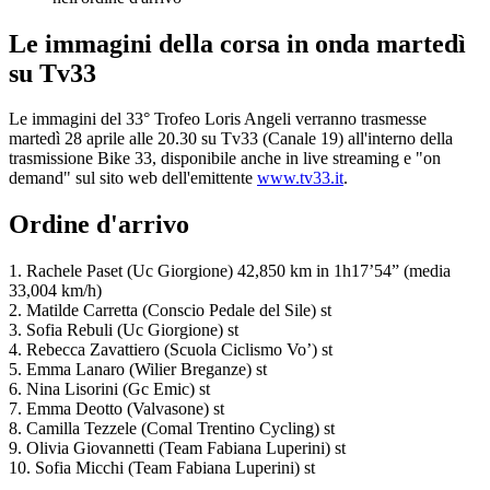
Le immagini della corsa in onda martedì
su Tv33
Le immagini del 33° Trofeo Loris Angeli verranno trasmesse
martedì 28 aprile alle 20.30 su Tv33 (Canale 19) all'interno della
trasmissione Bike 33, disponibile anche in live streaming e "on
demand" sul sito web dell'emittente
www.tv33.it
.
Ordine d'arrivo
1. Rachele Paset (Uc Giorgione) 42,850 km in 1h17’54” (media
33,004 km/h)
2. Matilde Carretta (Conscio Pedale del Sile) st
3. Sofia Rebuli (Uc Giorgione) st
4. Rebecca Zavattiero (Scuola Ciclismo Vo’) st
5. Emma Lanaro (Wilier Breganze) st
6. Nina Lisorini (Gc Emic) st
7. Emma Deotto (Valvasone) st
8. Camilla Tezzele (Comal Trentino Cycling) st
9. Olivia Giovannetti (Team Fabiana Luperini) st
10. Sofia Micchi (Team Fabiana Luperini) st