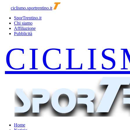
ciclismo.sportrentino.it
SporTrentino.it
Chi siamo
Affiliazione
Pubblicità
Home