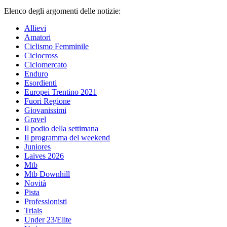
Elenco degli argomenti delle notizie:
Allievi
Amatori
Ciclismo Femminile
Ciclocross
Ciclomercato
Enduro
Esordienti
Europei Trentino 2021
Fuori Regione
Giovanissimi
Gravel
Il podio della settimana
Il programma del weekend
Juniores
Laives 2026
Mtb
Mtb Downhill
Novità
Pista
Professionisti
Trials
Under 23/Elite