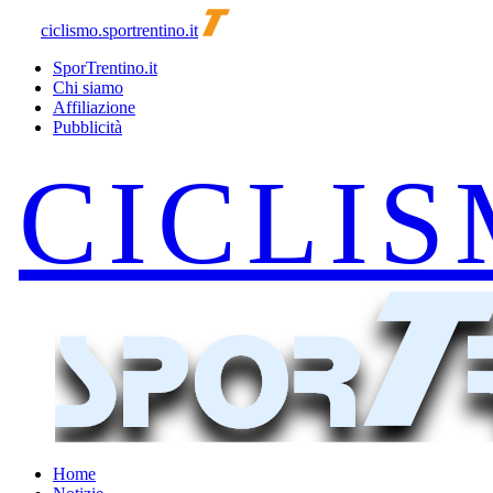
ciclismo.sportrentino.it
SporTrentino.it
Chi siamo
Affiliazione
Pubblicità
Home