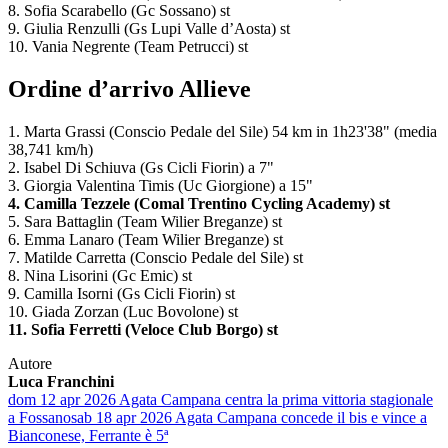
8. Sofia Scarabello (Gc Sossano) st
9. Giulia Renzulli (Gs Lupi Valle d’Aosta) st
10. Vania Negrente (Team Petrucci) st
Ordine d’arrivo Allieve
1. Marta Grassi (Conscio Pedale del Sile) 54 km in 1h23'38" (media
38,741 km/h)
2. Isabel Di Schiuva (Gs Cicli Fiorin) a 7"
3. Giorgia Valentina Timis (Uc Giorgione) a 15"
4. Camilla Tezzele (Comal Trentino Cycling Academy) st
5. Sara Battaglin (Team Wilier Breganze) st
6. Emma Lanaro (Team Wilier Breganze) st
7. Matilde Carretta (Conscio Pedale del Sile) st
8. Nina Lisorini (Gc Emic) st
9. Camilla Isorni (Gs Cicli Fiorin) st
10. Giada Zorzan (Luc Bovolone) st
11. Sofia Ferretti (Veloce Club Borgo) st
Autore
Luca Franchini
dom 12 apr 2026
Agata Campana centra la prima vittoria stagionale
a Fossano
sab 18 apr 2026
Agata Campana concede il bis e vince a
Bianconese, Ferrante è 5ª