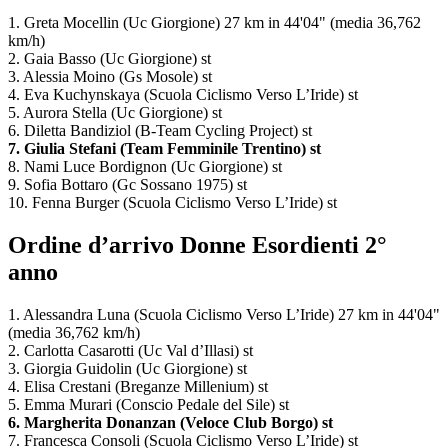
1. Greta Mocellin (Uc Giorgione) 27 km in 44'04" (media 36,762
km/h)
2. Gaia Basso (Uc Giorgione) st
3. Alessia Moino (Gs Mosole) st
4. Eva Kuchynskaya (Scuola Ciclismo Verso L’Iride) st
5. Aurora Stella (Uc Giorgione) st
6. Diletta Bandiziol (B-Team Cycling Project) st
7. Giulia Stefani (Team Femminile Trentino) st
8. Nami Luce Bordignon (Uc Giorgione) st
9. Sofia Bottaro (Gc Sossano 1975) st
10. Fenna Burger (Scuola Ciclismo Verso L’Iride) st
Ordine d’arrivo Donne Esordienti 2°
anno
1. Alessandra Luna (Scuola Ciclismo Verso L’Iride) 27 km in 44'04"
(media 36,762 km/h)
2. Carlotta Casarotti (Uc Val d’Illasi) st
3. Giorgia Guidolin (Uc Giorgione) st
4. Elisa Crestani (Breganze Millenium) st
5. Emma Murari (Conscio Pedale del Sile) st
6. Margherita Donanzan (Veloce Club Borgo) st
7. Francesca Consoli (Scuola Ciclismo Verso L’Iride) st