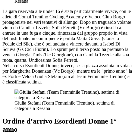
Resana
La gara riservata alle under 16 è stata particolarmente vivace, con le
atlete di Comal Trentino Cycling Academy e Veloce Club Borgo
protagoniste nei vari tentativi di allungo. Dopo un traguardo volante
vinto da Camilla Tezzele, Sofia Ferretti (Vc Borgo) è riuscita a
entrare in una fuga a cinque, rintuzzata dal gruppo proprio in vista
del rush finale: in contropiede è partita Marta Grassi (Conscio
Pedale del Sile), che è poi andata a vincere davanti a Isabel Di
Sciuva (Gs Cicli Fiorin). Lo sprint per il terzo posto ha premiato la
veneta Giorgia Timis (Uc Giorgione), con Camilla Tezzele alla sua
ruota, quarta. Undicesima Sofia Ferretti.
Nella corsa Esordienti Donne, invece, sesta piazza assoluta in volata
per Margherita Donanzan (Vc Borgo), mentre tra le "primo anno" la
ex Forti e Veloci Giulia Stefani (ora al Team Femminile Trentino) si
è classificata settima.
Giulia Stefani (Team Femminile Trentino), settima di
categoria a Resana
Ordine d’arrivo Esordienti Donne 1°
anno