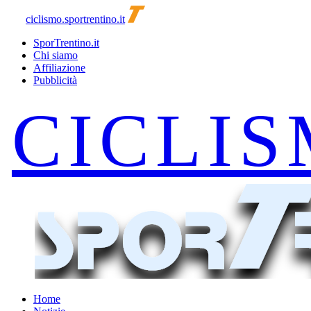
ciclismo.sportrentino.it
SporTrentino.it
Chi siamo
Affiliazione
Pubblicità
Home