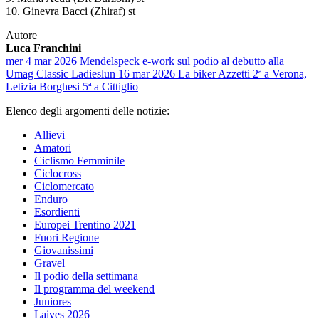
10. Ginevra Bacci (Zhiraf) st
Autore
Luca Franchini
mer 4 mar 2026
Mendelspeck e-work sul podio al debutto alla
Umag Classic Ladies
lun 16 mar 2026
La biker Azzetti 2ª a Verona,
Letizia Borghesi 5ª a Cittiglio
Elenco degli argomenti delle notizie:
Allievi
Amatori
Ciclismo Femminile
Ciclocross
Ciclomercato
Enduro
Esordienti
Europei Trentino 2021
Fuori Regione
Giovanissimi
Gravel
Il podio della settimana
Il programma del weekend
Juniores
Laives 2026