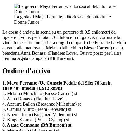
La gioia di Maya Ferrante, vittoriosa al debutto tra le
Donne Junior
La corsa è andata in scena su un percorso di 9,5 chilometri da
ripetere 8 volte, per i totali 76 chilometri di gara. A incoronare la
vincitrice è stato uno sprint a ranghi compatti, che Ferrante ha vinto
davanti alla mantovana Melania Minichino (Biesse Carrera) e alla
bresciana Anna Bonassi (Flandres Love). Ottavo posto per l'altra
trentina Agata Campana (Bft Burzoni).
Ordine d'arrivo
1. Maya Ferrante (Uc Conscio Pedale del Sile) 76 km in
1h48’48” (media 41,912 km/h)
2. Melania Minichino (Biesse Carrera) st
3. Anna Bonassi (Flandres Love) st
4. Azzurra Ballan (Breganze Millenium) st
5. Camilla Murro (Team Ceresetto) st
6. Noemi Tosin (Breganze Millenium) st
7. Kinga Slomka (Polish Cycling) st
8. Agata Campana (Bft Burzoni) st
9. Maria Acuti (Bft Burzoni) st