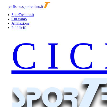
ciclismo.sportrentino.it
SporTrentino.it
Chi siamo
Affiliazione
Pubblicità