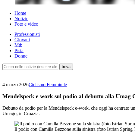
Home
Notizie
Foto e video
Professionisti
Giovani
Mtb
Pista
Donne
4 marzo 2026
Ciclismo Femminile
Mendelspeck e-work sul podio al debutto alla Umag C
Debutto da podio per la Mendelspeck e-work, che oggi ha centrato un b
Umago, in Croazia.
Il podio con Camilla Bezzone sulla sinistra (foto Istrian Spring