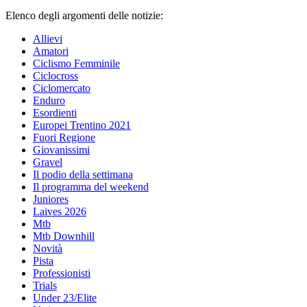
Elenco degli argomenti delle notizie:
Allievi
Amatori
Ciclismo Femminile
Ciclocross
Ciclomercato
Enduro
Esordienti
Europei Trentino 2021
Fuori Regione
Giovanissimi
Gravel
Il podio della settimana
Il programma del weekend
Juniores
Laives 2026
Mtb
Mtb Downhill
Novità
Pista
Professionisti
Trials
Under 23/Elite