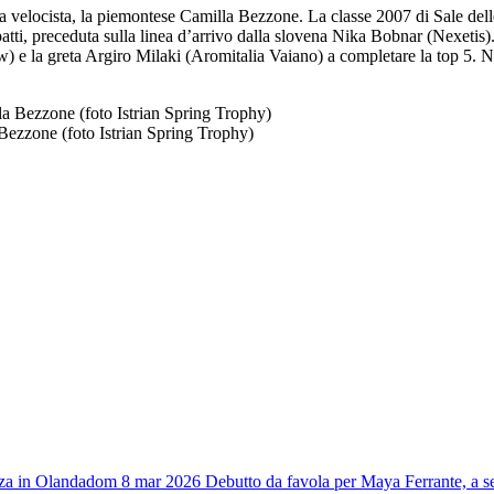
velocista, la piemontese Camilla Bezzone. La classe 2007 di Sale delle L
patti, preceduta sulla linea d’arrivo dalla slovena Nika Bobnar (Nexetis)
e la greta Argiro Milaki (Aromitalia Vaiano) a completare la top 5. N
ezzone (foto Istrian Spring Trophy)
za in Olanda
dom 8 mar 2026
Debutto da favola per Maya Ferrante, a 