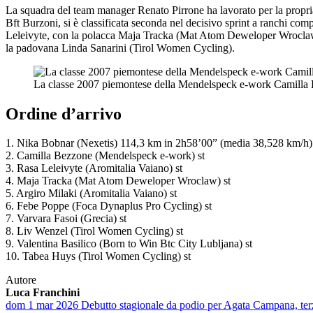
La squadra del team manager Renato Pirrone ha lavorato per la propria 
Bft Burzoni, si è classificata seconda nel decisivo sprint a ranchi com
Leleivyte, con la polacca Maja Tracka (Mat Atom Deweloper Wroclaw) 
la padovana Linda Sanarini (Tirol Women Cycling).
La classe 2007 piemontese della Mendelspeck e-work Camilla B
Ordine d’arrivo
1. Nika Bobnar (Nexetis) 114,3 km in 2h58’00” (media 38,528 km/h)
2. Camilla Bezzone (Mendelspeck e-work) st
3. Rasa Leleivyte (Aromitalia Vaiano) st
4. Maja Tracka (Mat Atom Deweloper Wroclaw) st
5. Argiro Milaki (Aromitalia Vaiano) st
6. Febe Poppe (Foca Dynaplus Pro Cycling) st
7. Varvara Fasoi (Grecia) st
8. Liv Wenzel (Tirol Women Cycling) st
9. Valentina Basilico (Born to Win Btc City Lubljana) st
10. Tabea Huys (Tirol Women Cycling) st
Autore
Luca Franchini
dom 1 mar 2026
Debutto stagionale da podio per Agata Campana, ter