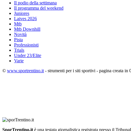
Il podio della settimana
Il programma del weekend
Juniores
Laives 2026
Mtb
Mtb Downhill
Novità
Pista
Professionisti
Trials
Under 23/Elite
Varie
©
www.sportrentino.it
- strumenti per i siti sportivi - pagina creata in 
SporTrentino.it
è una testata giornalistica registrata presso il Tribuna