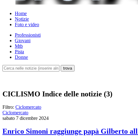
Home
Notizie
Foto e video
Professionisti
Giovani
Mtb
Pista
Donne
CICLISMO
Indice delle notizie (3)
Filtro:
Ciclomercato
Ciclomercato
sabato 7 dicembre 2024
Enrico Simoni raggiunge papà Gilberto al