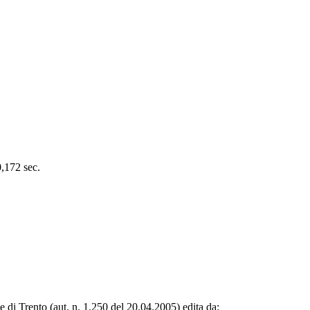
0,172 sec.
le di Trento (aut. n. 1.250 del 20.04.2005) edita da: