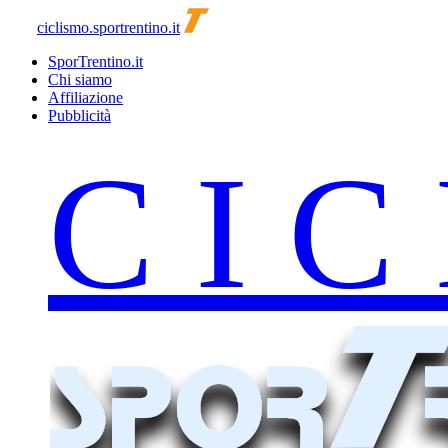
ciclismo.sportrentino.it
SporTrentino.it
Chi siamo
Affiliazione
Pubblicità