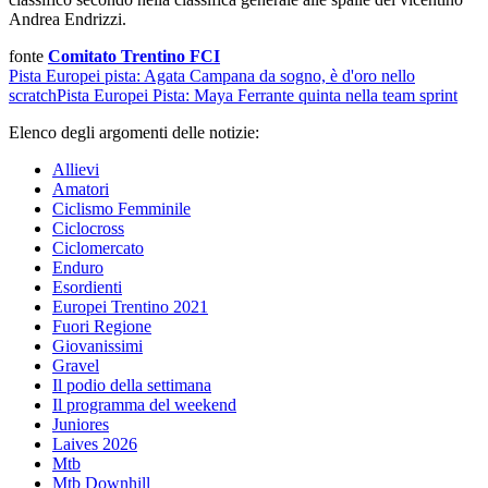
Andrea Endrizzi.
fonte
Comitato Trentino FCI
Pista
Europei pista: Agata Campana da sogno, è d'oro nello
scratch
Pista
Europei Pista: Maya Ferrante quinta nella team sprint
Elenco degli argomenti delle notizie:
Allievi
Amatori
Ciclismo Femminile
Ciclocross
Ciclomercato
Enduro
Esordienti
Europei Trentino 2021
Fuori Regione
Giovanissimi
Gravel
Il podio della settimana
Il programma del weekend
Juniores
Laives 2026
Mtb
Mtb Downhill