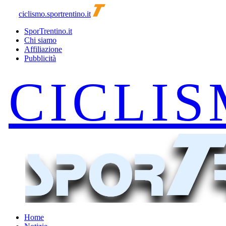
ciclismo.sportrentino.it
SporTrentino.it
Chi siamo
Affiliazione
Pubblicità
Home