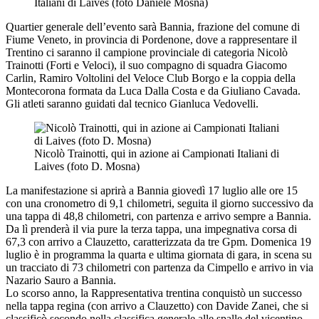
Italiani di Laives (foto Daniele Mosna)
Quartier generale dell’evento sarà Bannia, frazione del comune di
Fiume Veneto, in provincia di Pordenone, dove a rappresentare il
Trentino ci saranno il campione provinciale di categoria Nicolò
Trainotti (Forti e Veloci), il suo compagno di squadra Giacomo
Carlin, Ramiro Voltolini del Veloce Club Borgo e la coppia della
Montecorona formata da Luca Dalla Costa e da Giuliano Cavada.
Gli atleti saranno guidati dal tecnico Gianluca Vedovelli.
Nicolò Trainotti, qui in azione ai Campionati Italiani di
Laives (foto D. Mosna)
La manifestazione si aprirà a Bannia giovedì 17 luglio alle ore 15
con una cronometro di 9,1 chilometri, seguita il giorno successivo da
una tappa di 48,8 chilometri, con partenza e arrivo sempre a Bannia.
Da lì prenderà il via pure la terza tappa, una impegnativa corsa di
67,3 con arrivo a Clauzetto, caratterizzata da tre Gpm. Domenica 19
luglio è in programma la quarta e ultima giornata di gara, in scena su
un tracciato di 73 chilometri con partenza da Cimpello e arrivo in via
Nazario Sauro a Bannia.
Lo scorso anno, la Rappresentativa trentina conquistò un successo
nella tappa regina (con arrivo a Clauzetto) con Davide Zanei, che si
classificò secondo nella classifica generale alle spalle del vicentino