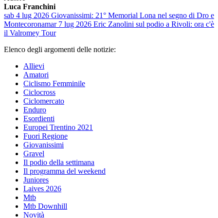
Luca Franchini
sab 4 lug 2026
Giovanissimi: 21° Memorial Lona nel segno di Dro e
Montecorona
mar 7 lug 2026
Eric Zanolini sul podio a Rivoli: ora c'è
il Valromey Tour
Elenco degli argomenti delle notizie:
Allievi
Amatori
Ciclismo Femminile
Ciclocross
Ciclomercato
Enduro
Esordienti
Europei Trentino 2021
Fuori Regione
Giovanissimi
Gravel
Il podio della settimana
Il programma del weekend
Juniores
Laives 2026
Mtb
Mtb Downhill
Novità