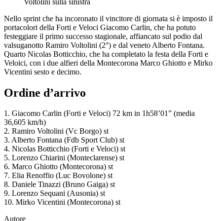
Voltolini sulla sinistra
Nello sprint che ha incoronato il vincitore di giornata si è imposto il
portacolori della Forti e Veloci Giacomo Carlin, che ha potuto
festeggiare il primo successo stagionale, affiancato sul podio dal
valsuganotto Ramiro Voltolini (2°) e dal veneto Alberto Fontana.
Quarto Nicolas Botticchio, che ha completato la festa della Forti e
Veloici, con i due alfieri della Montecorona Marco Ghiotto e Mirko
Vicentini sesto e decimo.
Ordine d’arrivo
1. Giacomo Carlin (Forti e Veloci) 72 km in 1h58’01” (media
36,605 km/h)
2. Ramiro Voltolini (Vc Borgo) st
3. Alberto Fontana (Fdb Sport Club) st
4. Nicolas Botticchio (Forti e Veloci) st
5. Lorenzo Chiarini (Monteclarense) st
6. Marco Ghiotto (Montecorona) st
7. Elia Renoffio (Luc Bovolone) st
8. Daniele Tinazzi (Bruno Gaiga) st
9. Lorenzo Sequani (Ausonia) st
10. Mirko Vicentini (Montecorona) st
Autore