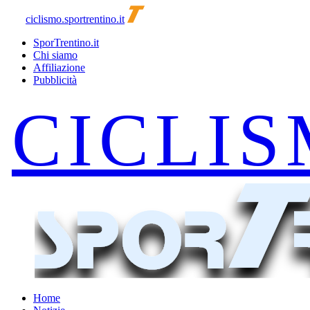
ciclismo.sportrentino.it
SporTrentino.it
Chi siamo
Affiliazione
Pubblicità
Home