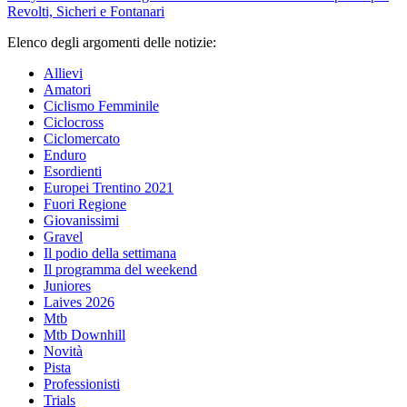
Revolti, Sicheri e Fontanari
Elenco degli argomenti delle notizie:
Allievi
Amatori
Ciclismo Femminile
Ciclocross
Ciclomercato
Enduro
Esordienti
Europei Trentino 2021
Fuori Regione
Giovanissimi
Gravel
Il podio della settimana
Il programma del weekend
Juniores
Laives 2026
Mtb
Mtb Downhill
Novità
Pista
Professionisti
Trials