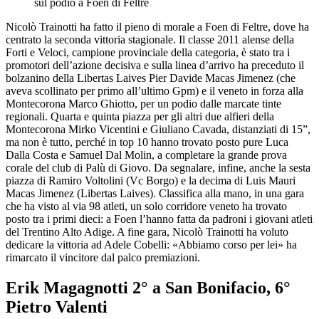
sul podio a Foen di Feltre
Nicolò Trainotti ha fatto il pieno di morale a Foen di Feltre, dove ha
centrato la seconda vittoria stagionale. Il classe 2011 alense della
Forti e Veloci, campione provinciale della categoria, è stato tra i
promotori dell’azione decisiva e sulla linea d’arrivo ha preceduto il
bolzanino della Libertas Laives Pier Davide Macas Jimenez (che
aveva scollinato per primo all’ultimo Gpm) e il veneto in forza alla
Montecorona Marco Ghiotto, per un podio dalle marcate tinte
regionali. Quarta e quinta piazza per gli altri due alfieri della
Montecorona Mirko Vicentini e Giuliano Cavada, distanziati di 15”,
ma non è tutto, perché in top 10 hanno trovato posto pure Luca
Dalla Costa e Samuel Dal Molin, a completare la grande prova
corale del club di Palù di Giovo. Da segnalare, infine, anche la sesta
piazza di Ramiro Voltolini (Vc Borgo) e la decima di Luis Mauri
Macas Jimenez (Libertas Laives). Classifica alla mano, in una gara
che ha visto al via 98 atleti, un solo corridore veneto ha trovato
posto tra i primi dieci: a Foen l’hanno fatta da padroni i giovani atleti
del Trentino Alto Adige. A fine gara, Nicolò Trainotti ha voluto
dedicare la vittoria ad Adele Cobelli: «Abbiamo corso per lei» ha
rimarcato il vincitore dal palco premiazioni.
Erik Magagnotti 2° a San Bonifacio, 6°
Pietro Valenti