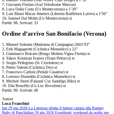
7. Giovanni Florian (Asd Velodrome Marcon)
8. Luca Dalla Costa (Us Montecorona) a 1’30”
9. Luis Mauri Macas Jimenez (Libertas Raiffeisen Laives) a 1'56"
10. Samuel Dal Molin (Us Montecorona) st
Partiti: 98. Arrivati: 33
Ordine d’arrivo San Bonifacio (Verona)
1. Manuel Solenne (Madonna di Campagna) 2h03’03”
2. Erik Magagnotti (Ciclistica Monselice) a 22”
3. Gianmarco Bolcato (Borgo Molino-Vigna Fiorita) st
4. Yakov Kristiyan Ivanov (Team Petrucci) st
5. Sergio Pellegrino (Sc Ceretolese) st
6. Pietro Valenti (Ciclistica Dro) st
7. Francesco Carloni (Pedale Casalese) st
8. Lorenzo Doneddu (Ciclistica Monselice) st
9. Michele Storti (Faizanè Csz Sandrigo Bike) st
10. Elia Renoffio (Gs Luc Bovolone) st
Partiti: 99. Arrivati: 48
Autore
Luca Franchini
lun 29 giu 2026
La Litegosa sfrutta il fattore campo alla Rampy
Baby di Panchià
lun 29 giu 2026
Esordienti: weekend da podio per