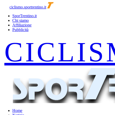
ciclismo.sportrentino.it
SporTrentino.it
Chi siamo
Affiliazione
Pubblicità
Home