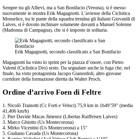
Sempre tra gli Allievi, ma a San Bonifacio (Verona), si è messo
nuovamente in mostra Erik Magagnotti. L’aviense della Ciclistica
Monselice, tra le punte della squadra trentina gli Italiani Giovanili di
Laives, si è dovuto inchinare solamente davanti a Manuel Solenne
(Madonna di Campagna), che si è imposto in solitaria.
Erik Magagnotti, secondo classificato a San Bonifacio
Magagnotti ha vinto lo sprint per la piazza d’onore, con Pietro
Valenti (Ciclistica Dro) sesto. Da segnalare anche la fuga che, nel
finale, ha visto protagonista Jacopo Gianordoli, altro giovane
corridore della formazione diretta da Walter Proch.
Ordine d’arrivo Foen di Feltre
1. Nicolò Trainotti (Cc Forti e Veloci) 75,9 km in 1h49’59” (media
41,406 km/h)
2. Pier Davide Macas Jimenez (Libertas Raiffeisen Laives)
3. Marco Ghiotto (Us Montecorona)
4. Mirko Vicentini (Us Montecorona) a 15″
5. Giuliano Cavada (Us Montecorona)
6. Ramiro Voltolini (Asd Veloce Club Borgo) a 1’10”