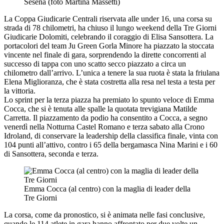
Sesena (foto Martina Massetti)
La Coppa Giudicarie Centrali riservata alle under 16, una corsa su
strada di 78 chilometri, ha chiuso il lungo weekend della Tre Giorni
Giudicarie Dolomiti, celebrando il coraggio di Elisa Sansottera. La
portacolori del team Ju Green Gorla Minore ha piazzato la stoccata
vincente nel finale di gara, sorprendendo la dirette concorrenti al
successo di tappa con uno scatto secco piazzato a circa un
chilometro dall’arrivo. L’unica a tenere la sua ruota è stata la friulana
Elena Miglioranza, che è stata costretta alla resa nel testa a testa per
la vittoria.
Lo sprint per la terza piazza ha premiato lo spunto veloce di Emma
Cocca, che si è tenuta alle spalle la quotata trevigiana Matilde
Carretta. Il piazzamento da podio ha consentito a Cocca, a segno
venerdì nella Notturna Castel Romano e terza sabato alla Crono
Idroland, di conservare la leadership della classifica finale, vinta con
104 punti all’attivo, contro i 65 della bergamasca Nina Marini e i 60
di Sansottera, seconda e terza.
Emma Cocca (al centro) con la maglia di leader della
Tre Giorni
La corsa, come da pronostico, si è animata nelle fasi conclusive,
quando le 114 atlete in gara hanno affrontato per due volte un