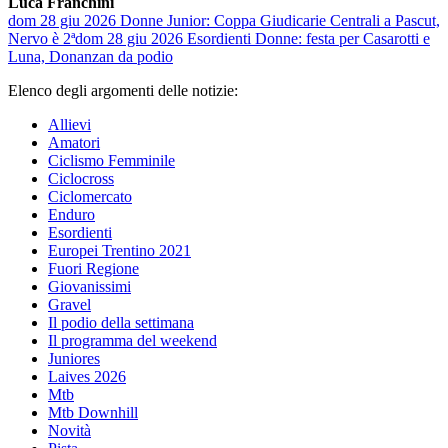
Luca Franchini
dom 28 giu 2026
Donne Junior: Coppa Giudicarie Centrali a Pascut,
Nervo è 2ª
dom 28 giu 2026
Esordienti Donne: festa per Casarotti e
Luna, Donanzan da podio
Elenco degli argomenti delle notizie:
Allievi
Amatori
Ciclismo Femminile
Ciclocross
Ciclomercato
Enduro
Esordienti
Europei Trentino 2021
Fuori Regione
Giovanissimi
Gravel
Il podio della settimana
Il programma del weekend
Juniores
Laives 2026
Mtb
Mtb Downhill
Novità