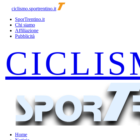
ciclismo.sportrentino.it
SporTrentino.it
Chi siamo
Affiliazione
Pubblicità
Home