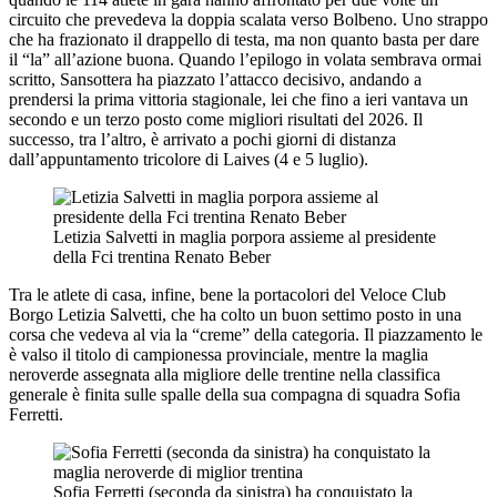
circuito che prevedeva la doppia scalata verso Bolbeno. Uno strappo
che ha frazionato il drappello di testa, ma non quanto basta per dare
il “la” all’azione buona. Quando l’epilogo in volata sembrava ormai
scritto, Sansottera ha piazzato l’attacco decisivo, andando a
prendersi la prima vittoria stagionale, lei che fino a ieri vantava un
secondo e un terzo posto come migliori risultati del 2026. Il
successo, tra l’altro, è arrivato a pochi giorni di distanza
dall’appuntamento tricolore di Laives (4 e 5 luglio).
Letizia Salvetti in maglia porpora assieme al presidente
della Fci trentina Renato Beber
Tra le atlete di casa, infine, bene la portacolori del Veloce Club
Borgo Letizia Salvetti, che ha colto un buon settimo posto in una
corsa che vedeva al via la “creme” della categoria. Il piazzamento le
è valso il titolo di campionessa provinciale, mentre la maglia
neroverde assegnata alla migliore delle trentine nella classifica
generale è finita sulle spalle della sua compagna di squadra Sofia
Ferretti.
Sofia Ferretti (seconda da sinistra) ha conquistato la