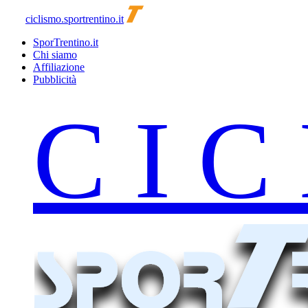
ciclismo.sportrentino.it
SporTrentino.it
Chi siamo
Affiliazione
Pubblicità