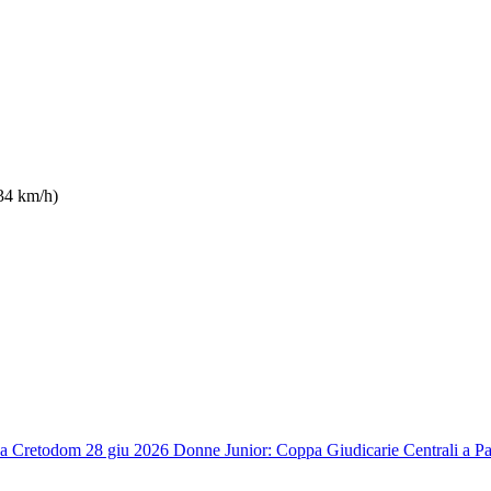
34 km/h)
 a Creto
dom 28 giu 2026
Donne Junior: Coppa Giudicarie Centrali a Pa