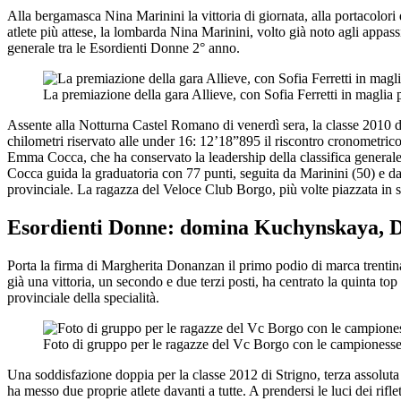
Alla bergamasca Nina Marinini la vittoria di giornata, alla portacolor
atlete più attese, la lombarda Nina Marinini, volto già noto agli appass
generale tra le Esordienti Donne 2° anno.
La premiazione della gara Allieve, con Sofia Ferretti in maglia 
Assente alla Notturna Castel Romano di venerdì sera, la classe 2010 de
chilometri riservato alle under 16: 12’18”895 il riscontro cronometrico 
Emma Cocca, che ha conservato la leadership della classifica generale, 
Cocca guida la graduatoria con 77 punti, seguita da Marinini (50) e dall
provinciale. La ragazza del Veloce Club Borgo, più volte piazzata in s
Esordienti Donne: domina Kuchynskaya, 
Porta la firma di Margherita Donanzan il primo podio di marca trentin
già una vittoria, un secondo e due terzi posti, ha centrato la quinta to
provinciale della specialità.
Foto di gruppo per le ragazze del Vc Borgo con le campionesse 
Una soddisfazione doppia per la classe 2012 di Strigno, terza assoluta
ha messo due proprie atlete davanti a tutte. A prendersi le luci dei ri