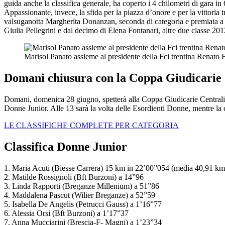
guida anche la classifica generale, ha coperto i 4 chilometri di gara in
Appassionante, invece, la sfida per la piazza d’onore e per la vittoria 
valsuganotta Margherita Donanzan, seconda di categoria e premiata a f
Giulia Pellegrini e dal decimo di Elena Fontanari, altre due classe 201
Marisol Panato assieme al presidente della Fci trentina Renato 
Domani chiusura con la Coppa Giudicarie 
Domani, domenica 28 giugno, spetterà alla Coppa Giudicarie Centrali c
Donne Junior. Alle 13 sarà la volta delle Esordienti Donne, mentre la c
LE CLASSIFICHE COMPLETE PER CATEGORIA
Classifica Donne Junior
1. Maria Acuti (Biesse Carrera) 15 km in 22’00”054 (media 40,91 km
2. Matilde Rossignoli (Bft Burzoni) a 14”96
3. Linda Rapporti (Breganze Millenium) a 51”86
4. Maddalena Pascut (Wilier Breganze) a 52”59
5. Isabella De Angelis (Petrucci Gauss) a 1’16”77
6. Alessia Orsi (Bft Burzoni) a 1’17”37
7. Anna Mucciarini (Brescia-F- Magni) a 1’23”34