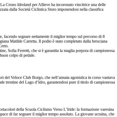
. La Crono Idroland per Allieve ha incoronato vincitrice una delle
izzata dalla Società Ciclistica Storo imponendosi nella classifica
le, facendo segnare nettamente il miglior tempo sul percorso di 8
igiana Matilde Carretta. Il podio è stato completato dalla bresciana
Creto.
tine, Sofia Ferretti, che si è garantita la maglia porpora di campionessa
 buon colpo di pedale.
ori del Veloce Club Borgo, che nell’annata agonistica in corso vantava
onde trentine del Lago d’Idro, garantendosi pure il titolo di campionessa
portacolori della Scuola Ciclismo Verso L’Iride: la formazione varesina
capace di far segnare il miglior tempo assoluto. La giovane ucraina, che