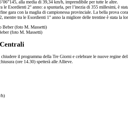
 6’06”145, alla media di 39,34 km/h, imprendibile per tutte le altre.
tra le Esordienti 2° anno: a spuntarla, per l’inezia di 355 millesimi, è s
ine gara con la maglia di campionessa provinciale. La bella prova cora
2, mentre tra le Esordienti 1° anno la migliore delle trentine è stata l
Beber (foto M. Massetti)
Centrali
hiudere il programma della Tre Giorni e celebrare le nuove regine della
hiusura (ore 14.30) spetterà alle Allieve.
/h)