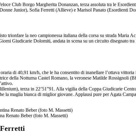
l Veloce Club Borgo Margherita Donanzan, terza assoluta tra le Esordient
Donne Junior), Sofia Ferretti (Allieve) e Marisol Panato (Esordienti D
to trionfare la neo campionessa italiana della corsa su strada Maria Ac
 Giorni Giudicarie Dolomiti, andata in scena su un circuito disegnato tra
aria di 40,91 km/h, che le ha consentito di inanellare l’ottava vittoria 
citrice della Notturna Castel Romano, la veronese Matilde Rossignoli (
’attivo.
llenium), terza in 22’51”91. Alla vigilia della Coppa Giudicarie Central
che la maglia bianca di miglior giovane. Applausi pure per Agata Campan
ina Renato Beber (foto M. Massetti)
 Ferretti