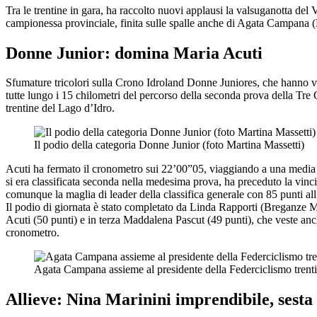
Tra le trentine in gara, ha raccolto nuovi applausi la valsuganotta de
campionessa provinciale, finita sulle spalle anche di Agata Campana (
Donne Junior: domina Maria Acuti
Sfumature tricolori sulla Crono Idroland Donne Juniores, che hanno vis
tutte lungo i 15 chilometri del percorso della seconda prova della Tre
trentine del Lago d’Idro.
Il podio della categoria Donne Junior (foto Martina Massetti)
Acuti ha fermato il cronometro sui 22’00”05, viaggiando a una media or
si era classificata seconda nella medesima prova, ha preceduto la vin
comunque la maglia di leader della classifica generale con 85 punti all
Il podio di giornata è stato completato da Linda Rapporti (Breganze Mi
Acuti (50 punti) e in terza Maddalena Pascut (49 punti), che veste an
cronometro.
Agata Campana assieme al presidente della Federciclismo trent
Allieve: Nina Marinini imprendibile, sesta