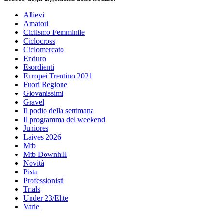
Allievi
Amatori
Ciclismo Femminile
Ciclocross
Ciclomercato
Enduro
Esordienti
Europei Trentino 2021
Fuori Regione
Giovanissimi
Gravel
Il podio della settimana
Il programma del weekend
Juniores
Laives 2026
Mtb
Mtb Downhill
Novità
Pista
Professionisti
Trials
Under 23/Elite
Varie