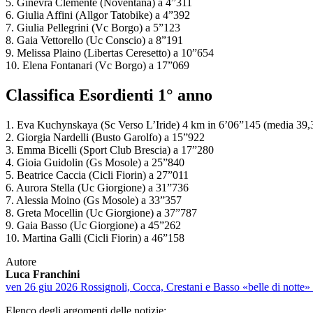
5. Ginevra Clemente (Noventana) a 4”311
6. Giulia Affini (Allgor Tatobike) a 4”392
7. Giulia Pellegrini (Vc Borgo) a 5”123
8. Gaia Vettorello (Uc Conscio) a 8”191
9. Melissa Plaino (Libertas Ceresetto) a 10”654
10. Elena Fontanari (Vc Borgo) a 17”069
Classifica Esordienti 1° anno
1. Eva Kuchynskaya (Sc Verso L’Iride) 4 km in 6’06”145 (media 39,
2. Giorgia Nardelli (Busto Garolfo) a 15”922
3. Emma Bicelli (Sport Club Brescia) a 17”280
4. Gioia Guidolin (Gs Mosole) a 25”840
5. Beatrice Caccia (Cicli Fiorin) a 27”011
6. Aurora Stella (Uc Giorgione) a 31”736
7. Alessia Moino (Gs Mosole) a 33”357
8. Greta Mocellin (Uc Giorgione) a 37”787
9. Gaia Basso (Uc Giorgione) a 45”262
10. Martina Galli (Cicli Fiorin) a 46”158
Autore
Luca Franchini
ven 26 giu 2026
Rossignoli, Cocca, Crestani e Basso «belle di notte»
Elenco degli argomenti delle notizie: