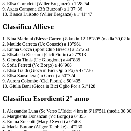
8. Elisa Corradetti (Wilier Breganze) a 1’28”54
9. Agata Campana (Bft Burzoni) a 1’37”36
10. Bianca Luisotto (Wilier Breganze) a 1’41”47
Classifica Allieve
1. Nina Marinini (Biesse Carrera) 8 km in 12’18”895 (media 39,02 k
2. Matilde Carretta (Uc Conscio) a 13”961
3. Emma Cocca (Sport Club Brescia) a 25”253
4. Elisabetta Ricciardi (Cicli Fiorin) a 27”913
5. Giorgia Timis (Uc Giorgione) a 44”885
6. Sofia Ferretti (Vc Borgo) a 46”908
7. Elisa Traldi (Gioca in Bici Oglio Po) a 47”736
8. Elisa Sansottera (Ju Green) a 50”324
9. Aurora Colombo (Cicl Fiorin) a 50”405
10. Giulia Bani (Gioca in Bici Oglio Po) a 51”128
Classifica Esordienti 2° anno
1. Alessandra Luna (Sc Verso L’Iride) 4 km in 6’16”511 (media 38,3
2. Margherita Donanzan (Vc Borgo) a 0”355
3. Emma Zuccotti (Mary J Sweet) a 0”463
4. Maela Barone (Allgor Tatobike) a 4”230