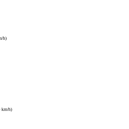
m/h)
0 km/h)