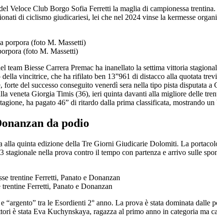
i del Veloce Club Borgo Sofia Ferretti la maglia di campionessa trentina
ionati di ciclismo giudicariesi, lei che nel 2024 vinse la kermesse organ
porpora (foto M. Massetti)
l team Biesse Carrera Premac ha inanellato la settima vittoria stagiona
della vincitrice, che ha rifilato ben 13”961 di distacco alla quotata trev
forte del successo conseguito venerdì sera nella tipo pista disputata a 
a veneta Giorgia Timis (36), ieri quinta davanti alla migliore delle tren
tagione, ha pagato 46” di ritardo dalla prima classificata, mostrando un
Donanzan da podio
a alla quinta edizione della Tre Giorni Giudicarie Dolomiti. La portacol
p 3 stagionale nella prova contro il tempo con partenza e arrivo sulle sp
trentine Ferretti, Panato e Donanzan
 e “argento” tra le Esordienti 2° anno. La prova è stata dominata dalle 
flettori è stata Eva Kuchynskaya, ragazza al primo anno in categoria ma 