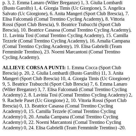
p. 3, 2. Emma Lanaro (Wilier Breganze) 1, 3. Giulia Lombardi
(Busto Garolfo) 1, 4. Giorgia Timis (Uc Giorgione), 5. Angelica
Salvato (Uc Giorgione), 6. Anita Mangeri (Sport Club Brescia), 7.
Elisa Falcomatà (Comal Trentino Cycling Academy), 8. Vittoria
Rossi (Sport Club Brescia), 9. Beatrice Trabucchi (Sport Club
Brescia), 10. Beatrice Casassa (Comal Trentino Cycling Academy),
11. Lavinia Tosi (Comal Trentino Cycling Academy), 15. Camilla
Tezzele (Comal Trentino Cycling Academy), 16. Amalia Campana
(Comal Trentino Cycling Academy), 19. Elisa Gabrielli (Team
Femminile Trentino), 23. Noemi Marcantoni (Comal Trentino
Cycling Academy).
ALLIEVE CORSA A PUNTI:
1. Emma Cocca (Sport Club
Brescia) p. 20, 2. Giulia Lombardi (Busto Garolfo) 11, 3. Anita
Mangeri (Sport Club Brescia) 10, 4. Giorgia Timis (Uc Giorgione)
9, 5. Beatrice Trabucchi (Sport Club Brescia) 7, 6. Emma Lanaro
(Wilier Breganze) 3, 7. Elisa Falcomatà (Comal Trentino Cycling
Academy) 2, 8. Lavinia Tosi (Comal Trentino Cycling Academy) 2,
9. Rachele Paset (Uc Giorgione) 2, 10. Vitoria Rossi (Sport Club
Brescia) 0, 13. Beatrice Casassa (Comal Trentino Cycling
Academy) 0, 15. Camilla Tezzele (Comal Trentino Cycling
Academy) 0, 20. Amalia Campana (Comal Trentino Cycling
Academy) 0, 22. Noemi Marcantoni (Comal Trentino Cycling
Academy) 0, 24. Elisa Gabrielli (Team Femminile Trentino) -20.