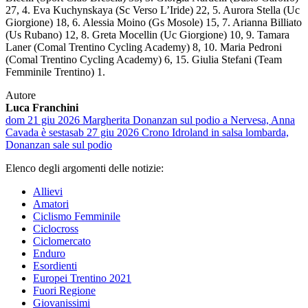
27, 4. Eva Kuchynskaya (Sc Verso L’Iride) 22, 5. Aurora Stella (Uc
Giorgione) 18, 6. Alessia Moino (Gs Mosole) 15, 7. Arianna Billiato
(Us Rubano) 12, 8. Greta Mocellin (Uc Giorgione) 10, 9. Tamara
Laner (Comal Trentino Cycling Academy) 8, 10. Maria Pedroni
(Comal Trentino Cycling Academy) 6, 15. Giulia Stefani (Team
Femminile Trentino) 1.
Autore
Luca Franchini
dom 21 giu 2026
Margherita Donanzan sul podio a Nervesa, Anna
Cavada è sesta
sab 27 giu 2026
Crono Idroland in salsa lombarda,
Donanzan sale sul podio
Elenco degli argomenti delle notizie:
Allievi
Amatori
Ciclismo Femminile
Ciclocross
Ciclomercato
Enduro
Esordienti
Europei Trentino 2021
Fuori Regione
Giovanissimi