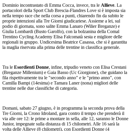
Dominio incontrastato di Emma Cocca, invece, tra le
Allieve
. La
portacolori della Sport Club Brescia-Flandres Love si è imposta sia
nella tempo race che nella corsa a punti, chiarendo fin da subito le
proprie intenzioni alla Tre Giorni giudicariese. Assieme a lei, sul
podio di giornata, sono salite Emma Lanaro (Wilier Breganze) e
Giulia Lombardi (Busto Garolfo), con la bolzanina della Comal
Trentino Cycling Academy Elisa Falcomatà sesta e migliore delle
regionali in gruppo. Undicesima Beatrice Casassa, che si è garantita
la maglia riservata alla prima delle trentine in classifica generale.
Tra le
Esordienti Donne
, infine, tripudio veneto con Elisa Crestani
(Breganze Millenium) e Gaia Basso (Uc Giorgione), che guidano la
fila rispettivamente tra le "secondo anno" e le "primo anno", con
Camilla Bampi (14esima) e Tamara Laner (nona) migliori delle
trentine nelle due classifiche di categoria.
Domani, sabato 27 giugno, è in programma la seconda prova della
Tre Giorni, la Crono Idroland, gara contro il tempo che prenderà il
via alle ore 12: le prime a montare in sella, alle 12, saranno le Donne
Junior, impegnate sulla distanza di 15 chilometri. Alle 16 sarà la
volta delle Allieve (8 chilometri), con Esordienti Donne (4