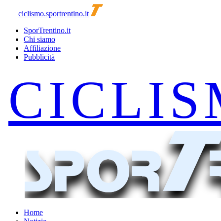
ciclismo.sportrentino.it
SporTrentino.it
Chi siamo
Affiliazione
Pubblicità
Home