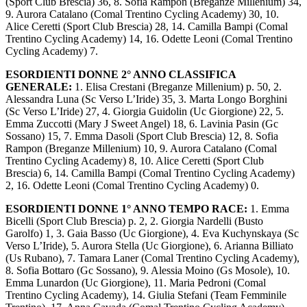
(Sport Club Brescia) 36, 8. Sofia Rampon (Breganze Millenium) 34,
9. Aurora Catalano (Comal Trentino Cycling Academy) 30, 10.
Alice Ceretti (Sport Club Brescia) 28, 14. Camilla Bampi (Comal
Trentino Cycling Academy) 14, 16. Odette Leoni (Comal Trentino
Cycling Academy) 7.
ESORDIENTI DONNE 2° ANNO CLASSIFICA
GENERALE:
1. Elisa Crestani (Breganze Millenium) p. 50, 2.
Alessandra Luna (Sc Verso L’Iride) 35, 3. Marta Longo Borghini
(Sc Verso L’Iride) 27, 4. Giorgia Guidolin (Uc Giorgione) 22, 5.
Emma Zuccotti (Mary J Sweet Angel) 18, 6. Lavinia Pasin (Gc
Sossano) 15, 7. Emma Dasoli (Sport Club Brescia) 12, 8. Sofia
Rampon (Breganze Millenium) 10, 9. Aurora Catalano (Comal
Trentino Cycling Academy) 8, 10. Alice Ceretti (Sport Club
Brescia) 6, 14. Camilla Bampi (Comal Trentino Cycling Academy)
2, 16. Odette Leoni (Comal Trentino Cycling Academy) 0.
ESORDIENTI DONNE 1° ANNO TEMPO RACE:
1. Emma
Bicelli (Sport Club Brescia) p. 2, 2. Giorgia Nardelli (Busto
Garolfo) 1, 3. Gaia Basso (Uc Giorgione), 4. Eva Kuchynskaya (Sc
Verso L’Iride), 5. Aurora Stella (Uc Giorgione), 6. Arianna Billiato
(Us Rubano), 7. Tamara Laner (Comal Trentino Cycling Academy),
8. Sofia Bottaro (Gc Sossano), 9. Alessia Moino (Gs Mosole), 10.
Emma Lunardon (Uc Giorgione), 11. Maria Pedroni (Comal
Trentino Cycling Academy), 14. Giulia Stefani (Team Femminile