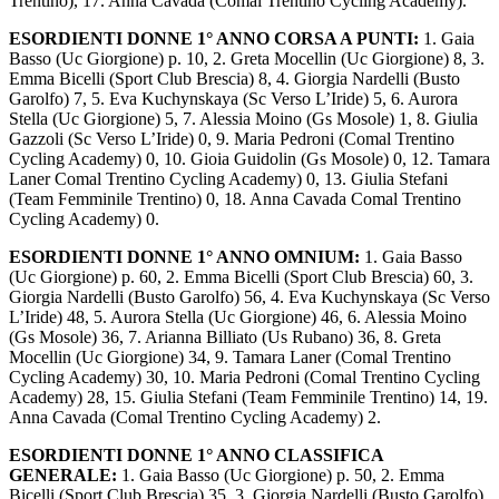
Trentino), 17. Anna Cavada (Comal Trentino Cycling Academy).
ESORDIENTI DONNE 1° ANNO CORSA A PUNTI:
1. Gaia
Basso (Uc Giorgione) p. 10, 2. Greta Mocellin (Uc Giorgione) 8, 3.
Emma Bicelli (Sport Club Brescia) 8, 4. Giorgia Nardelli (Busto
Garolfo) 7, 5. Eva Kuchynskaya (Sc Verso L’Iride) 5, 6. Aurora
Stella (Uc Giorgione) 5, 7. Alessia Moino (Gs Mosole) 1, 8. Giulia
Gazzoli (Sc Verso L’Iride) 0, 9. Maria Pedroni (Comal Trentino
Cycling Academy) 0, 10. Gioia Guidolin (Gs Mosole) 0, 12. Tamara
Laner Comal Trentino Cycling Academy) 0, 13. Giulia Stefani
(Team Femminile Trentino) 0, 18. Anna Cavada Comal Trentino
Cycling Academy) 0.
ESORDIENTI DONNE 1° ANNO OMNIUM:
1. Gaia Basso
(Uc Giorgione) p. 60, 2. Emma Bicelli (Sport Club Brescia) 60, 3.
Giorgia Nardelli (Busto Garolfo) 56, 4. Eva Kuchynskaya (Sc Verso
L’Iride) 48, 5. Aurora Stella (Uc Giorgione) 46, 6. Alessia Moino
(Gs Mosole) 36, 7. Arianna Billiato (Us Rubano) 36, 8. Greta
Mocellin (Uc Giorgione) 34, 9. Tamara Laner (Comal Trentino
Cycling Academy) 30, 10. Maria Pedroni (Comal Trentino Cycling
Academy) 28, 15. Giulia Stefani (Team Femminile Trentino) 14, 19.
Anna Cavada (Comal Trentino Cycling Academy) 2.
ESORDIENTI DONNE 1° ANNO CLASSIFICA
GENERALE:
1. Gaia Basso (Uc Giorgione) p. 50, 2. Emma
Bicelli (Sport Club Brescia) 35, 3. Giorgia Nardelli (Busto Garolfo)