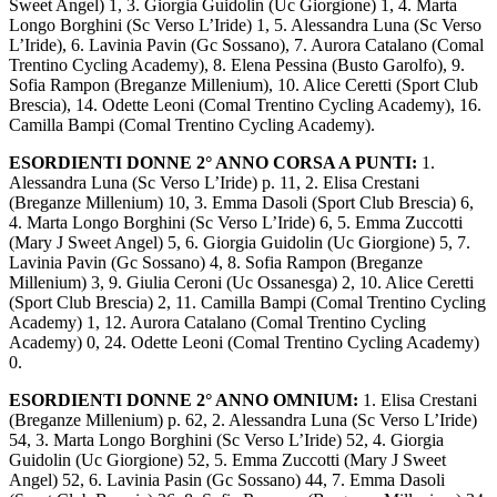
Sweet Angel) 1, 3. Giorgia Guidolin (Uc Giorgione) 1, 4. Marta
Longo Borghini (Sc Verso L’Iride) 1, 5. Alessandra Luna (Sc Verso
L’Iride), 6. Lavinia Pavin (Gc Sossano), 7. Aurora Catalano (Comal
Trentino Cycling Academy), 8. Elena Pessina (Busto Garolfo), 9.
Sofia Rampon (Breganze Millenium), 10. Alice Ceretti (Sport Club
Brescia), 14. Odette Leoni (Comal Trentino Cycling Academy), 16.
Camilla Bampi (Comal Trentino Cycling Academy).
ESORDIENTI DONNE 2° ANNO CORSA A PUNTI:
1.
Alessandra Luna (Sc Verso L’Iride) p. 11, 2. Elisa Crestani
(Breganze Millenium) 10, 3. Emma Dasoli (Sport Club Brescia) 6,
4. Marta Longo Borghini (Sc Verso L’Iride) 6, 5. Emma Zuccotti
(Mary J Sweet Angel) 5, 6. Giorgia Guidolin (Uc Giorgione) 5, 7.
Lavinia Pavin (Gc Sossano) 4, 8. Sofia Rampon (Breganze
Millenium) 3, 9. Giulia Ceroni (Uc Ossanesga) 2, 10. Alice Ceretti
(Sport Club Brescia) 2, 11. Camilla Bampi (Comal Trentino Cycling
Academy) 1, 12. Aurora Catalano (Comal Trentino Cycling
Academy) 0, 24. Odette Leoni (Comal Trentino Cycling Academy)
0.
ESORDIENTI DONNE 2° ANNO OMNIUM:
1. Elisa Crestani
(Breganze Millenium) p. 62, 2. Alessandra Luna (Sc Verso L’Iride)
54, 3. Marta Longo Borghini (Sc Verso L’Iride) 52, 4. Giorgia
Guidolin (Uc Giorgione) 52, 5. Emma Zuccotti (Mary J Sweet
Angel) 52, 6. Lavinia Pasin (Gc Sossano) 44, 7. Emma Dasoli