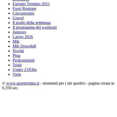
Europei Trentino 2021
Fuori Regione
Giovanissimi
Gravel
Il podio della settimana
Il programma del weekend
Juniores
Laives 2026
Mtb
Mtb Downhill
Novità
Pista
Professionisti
Trials
Under 23/Elite
Varie
©
www.sportrentino.it
- strumenti per i siti sportivi - pagina creata in
0,359 sec.