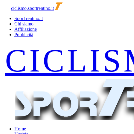
ciclismo.sportrentino.it
SporTrentino.it
Chi siamo
Affiliazione
Pubblicità
Home