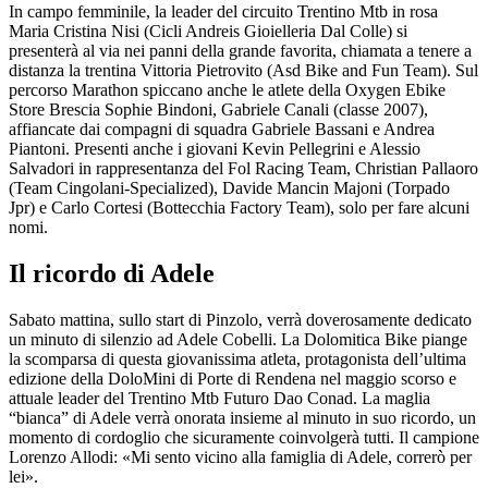
In campo femminile, la leader del circuito Trentino Mtb in rosa
Maria Cristina Nisi (Cicli Andreis Gioielleria Dal Colle) si
presenterà al via nei panni della grande favorita, chiamata a tenere a
distanza la trentina Vittoria Pietrovito (Asd Bike and Fun Team). Sul
percorso Marathon spiccano anche le atlete della Oxygen Ebike
Store Brescia Sophie Bindoni, Gabriele Canali (classe 2007),
affiancate dai compagni di squadra Gabriele Bassani e Andrea
Piantoni. Presenti anche i giovani Kevin Pellegrini e Alessio
Salvadori in rappresentanza del Fol Racing Team, Christian Pallaoro
(Team Cingolani-Specialized), Davide Mancin Majoni (Torpado
Jpr) e Carlo Cortesi (Bottecchia Factory Team), solo per fare alcuni
nomi.
Il ricordo di Adele
Sabato mattina, sullo start di Pinzolo, verrà doverosamente dedicato
un minuto di silenzio ad Adele Cobelli. La Dolomitica Bike piange
la scomparsa di questa giovanissima atleta, protagonista dell’ultima
edizione della DoloMini di Porte di Rendena nel maggio scorso e
attuale leader del Trentino Mtb Futuro Dao Conad. La maglia
“bianca” di Adele verrà onorata insieme al minuto in suo ricordo, un
momento di cordoglio che sicuramente coinvolgerà tutti. Il campione
Lorenzo Allodi: «Mi sento vicino alla famiglia di Adele, correrò per
lei».