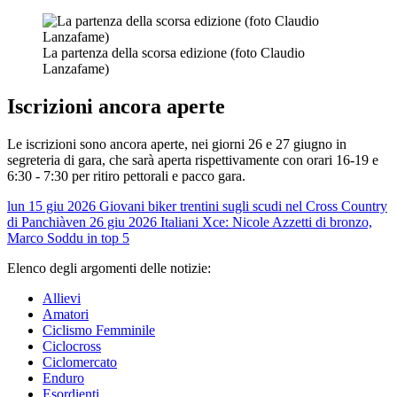
La partenza della scorsa edizione (foto Claudio
Lanzafame)
Iscrizioni ancora aperte
Le iscrizioni sono ancora aperte, nei giorni 26 e 27 giugno in
segreteria di gara, che sarà aperta rispettivamente con orari 16-19 e
6:30 - 7:30 per ritiro pettorali e pacco gara.
lun 15 giu 2026
Giovani biker trentini sugli scudi nel Cross Country
di Panchià
ven 26 giu 2026
Italiani Xce: Nicole Azzetti di bronzo,
Marco Soddu in top 5
Elenco degli argomenti delle notizie:
Allievi
Amatori
Ciclismo Femminile
Ciclocross
Ciclomercato
Enduro
Esordienti