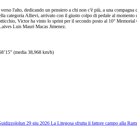
rdo verso l'alto, dedicando un pensiero a chi non c'è più, a una compagna 
lla categoria Allievi, arrivato con il giusto colpo di pedale al momento 
tticchio, Victor ha vinto lo sprint per il secondo posto al 10° Memoria
s Laives Luis Mauri Macas Jimenez.
1h58’15” (media 38,968 km/h)
Guidizzolo
lun 29 giu 2026
La Litegosa sfrutta il fattore campo alla R