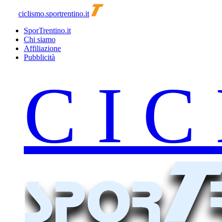
ciclismo.sportrentino.it
SporTrentino.it
Chi siamo
Affiliazione
Pubblicità