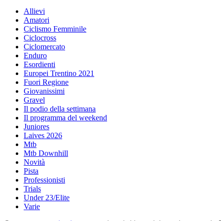
Allievi
Amatori
Ciclismo Femminile
Ciclocross
Ciclomercato
Enduro
Esordienti
Europei Trentino 2021
Fuori Regione
Giovanissimi
Gravel
Il podio della settimana
Il programma del weekend
Juniores
Laives 2026
Mtb
Mtb Downhill
Novità
Pista
Professionisti
Trials
Under 23/Elite
Varie