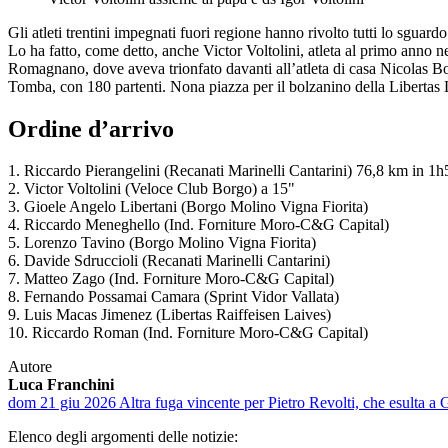
Gli atleti trentini impegnati fuori regione hanno rivolto tutti lo sgua
Lo ha fatto, come detto, anche Victor Voltolini, atleta al primo anno ne
Romagnano, dove aveva trionfato davanti all’atleta di casa Nicolas Bo
Tomba, con 180 partenti. Nona piazza per il bolzanino della Liberta
Ordine d’arrivo
1. Riccardo Pierangelini (Recanati Marinelli Cantarini) 76,8 km in 
2. Victor Voltolini (Veloce Club Borgo) a 15"
3. Gioele Angelo Libertani (Borgo Molino Vigna Fiorita)
4. Riccardo Meneghello (Ind. Forniture Moro-C&G Capital)
5. Lorenzo Tavino (Borgo Molino Vigna Fiorita)
6. Davide Sdruccioli (Recanati Marinelli Cantarini)
7. Matteo Zago (Ind. Forniture Moro-C&G Capital)
8. Fernando Possamai Camara (Sprint Vidor Vallata)
9. Luis Macas Jimenez (Libertas Raiffeisen Laives)
10. Riccardo Roman (Ind. Forniture Moro-C&G Capital)
Autore
Luca Franchini
dom 21 giu 2026
Altra fuga vincente per Pietro Revolti, che esulta a 
Elenco degli argomenti delle notizie: