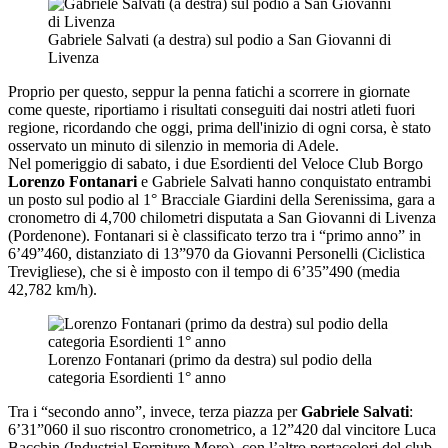
Gabriele Salvati (a destra) sul podio a San Giovanni di
Livenza
Proprio per questo, seppur la penna fatichi a scorrere in giornate
come queste, riportiamo i risultati conseguiti dai nostri atleti fuori
regione, ricordando che oggi, prima dell'inizio di ogni corsa, è stato
osservato un minuto di silenzio in memoria di Adele.
Nel pomeriggio di sabato, i due Esordienti del Veloce Club Borgo
Lorenzo Fontanari
e Gabriele Salvati hanno conquistato entrambi
un posto sul podio al 1° Bracciale Giardini della Serenissima, gara a
cronometro di 4,700 chilometri disputata a San Giovanni di Livenza
(Pordenone). Fontanari si è classificato terzo tra i “primo anno” in
6’49”460, distanziato di 13”970 da Giovanni Personelli (Ciclistica
Trevigliese), che si è imposto con il tempo di 6’35”490 (media
42,782 km/h).
Lorenzo Fontanari (primo da destra) sul podio della
categoria Esordienti 1° anno
Tra i “secondo anno”, invece, terza piazza per
Gabriele Salvati
:
6’31”060 il suo riscontro cronometrico, a 12”420 dal vincitore Luca
Bacchin (Industrial Forniture Moro), con l’altro portacolori del club