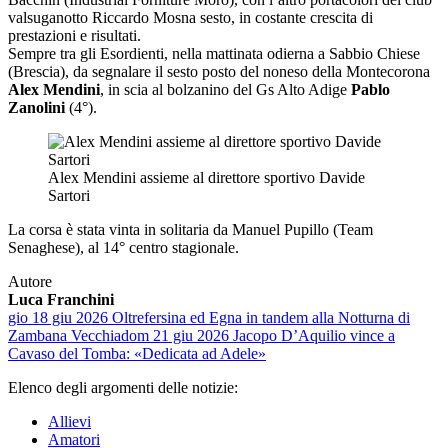
valsuganotto Riccardo Mosna sesto, in costante crescita di
prestazioni e risultati.
Sempre tra gli Esordienti, nella mattinata odierna a Sabbio Chiese
(Brescia), da segnalare il sesto posto del noneso della Montecorona
Alex Mendini
, in scia al bolzanino del Gs Alto Adige
Pablo
Zanolini
(4°).
Alex Mendini assieme al direttore sportivo Davide
Sartori
La corsa è stata vinta in solitaria da Manuel Pupillo (Team
Senaghese), al 14° centro stagionale.
Autore
Luca Franchini
gio 18 giu 2026
Oltrefersina ed Egna in tandem alla Notturna di
Zambana Vecchia
dom 21 giu 2026
Jacopo D’Aquilio vince a
Cavaso del Tomba: «Dedicata ad Adele»
Elenco degli argomenti delle notizie:
Allievi
Amatori