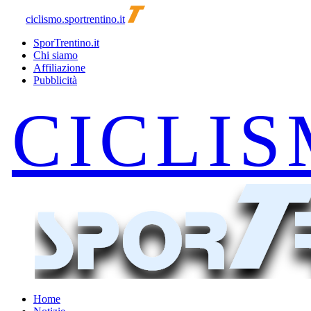
ciclismo.sportrentino.it
SporTrentino.it
Chi siamo
Affiliazione
Pubblicità
Home