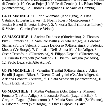
di Cembra), 10. Oscar Pojer (Uc Valle di Cembra), 11. Ethan Piffer
(Montecorona), 12. Thomas Casagranda (Uc Valle di Cembra).
G4 FEMMINILE:
1. Sofie Widmann (Abc Egna), 2. Elisa
Catalano (Libertas Laives), 3. Noemi Rossi (Montecorona), 4.
Jessica Berzoi (Libertas Laives), 5. Viktoria Sadei (Libertas Laives),
6. Vivienne Camin (Forti e Veloci).
G5 MASCHILE:
1. Andrea Daldosso (Oltrefersina), 2. Thomas
Piva (Oltrefersina), 3. Samuele Ballis (Gs Alto Adige), 4. Lorenzo
Sicheri (Forti e Veloci), 5. Luca Daldosso (Oltrefersina), 6. Federico
Mosna (Vc Borgo), 7. Christian Della Janna (Gs Alto Adige), 8.
Oscar Cristofolini (Oltrefersina), 9. Filippo Depaoli (Oltrefersina),
10. Ernesto Borghetti (Sc Volano), 11. Pietro Cavagna (Sc Avio),
12. Paolo Lezzi (Gs Alto Adige).
G5 FEMMINILE:
1. Valentina Trentini (Oltrefersina), 2. Alice
Pasolli (Lagorai Bike), 3. Noemi Guadagnini (Gs Alto Adige), 4.
Arianna Leonardi (Aurora), 5. Chiara Sebastiani (Montecorona), 6.
Giulia Bridi (Aurora).
G6 MASCHILE:
1. Mattia Widmann (Abc Egna), 2. Manuel
Fornaro (Gs Alto Adige), 3. Leonardo Pasolli (Lagorai Bike), 4.
Gregorio Pagani (Montecorona), 5. Mattia Sommavilla (Sc Volano),
6. Edoardo Lenzi (Vc Borgo), 7. Lucas Capovilla (Bike