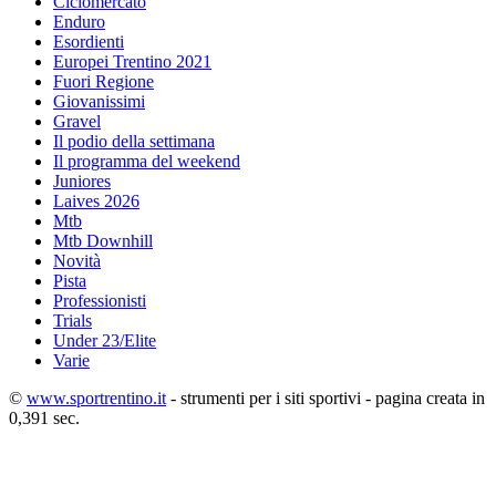
Ciclomercato
Enduro
Esordienti
Europei Trentino 2021
Fuori Regione
Giovanissimi
Gravel
Il podio della settimana
Il programma del weekend
Juniores
Laives 2026
Mtb
Mtb Downhill
Novità
Pista
Professionisti
Trials
Under 23/Elite
Varie
©
www.sportrentino.it
- strumenti per i siti sportivi - pagina creata in
0,391 sec.