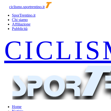
ciclismo.sportrentino.it
SporTrentino.it
Chi siamo
Affiliazione
Pubblicità
Home