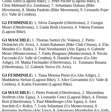
Giona Anesi (Lagorai Bike), 5. Peter Pacher (Lagorai Bike), 6.
Chris Mahmud (Gc Zambana), 7. Sebastiano Dalsass (Bike
Movement), 8. Mattia Pauletto (Bike Movement), 9. Leonardo Pojer
(Uc Valle di Cembra).
G2 FEMMINILE:
1. Silvia Zampedri (Oltrefersina), 2. Giorgia
Moser (Oltrefersina), 3. Giada Bridi (Aurora), 4. Vittoria Fontana
(Lagorai Bike).
G3 MASCHILE:
1. Thomas Sartori (Sc Volano), 2. Pietro
Deimichei (Sc Avio), 3. Adam Rabanser (Bike Club Chiusa), 4. Elia
Mendini (Uc Rallo), 5. Paul Nussbaumer (Abc Egna), 6. Gabriele
Moser (Montecorona), 7. Fabio Brugnara (Montecorona), 8. Nicola
Faccenda (Uc Valle di Cembra), 9. Daniele Fornaro (Gs Alto
Adige), 10. Mattia Fischnaller (Oltrefersina), 11. Tommaso Busana
(Oltrefersina), 12. Gabriele Nervo (Sc Avio).
G3 FEMMINILE:
1. Tiana Morena Pison (Gs Alto Adige), 2.
Maddalena Stefani (Lagorai Bike), 3. Alice Giovannini (Uc Valle di
Cembra), 4. Katrin Fiorentini (Lagorai Bike).
G4 MASCHILE:
1. Pietro Pedrotti (Oltrefersina), 2. Maximilian
Stofferin (Abc Egna), 3. Leonardo Cenci (Lagorai Bike), 4. Florian
Bort (Oltrefersina), 5. Paul Mittelberger (Abc Egna), 6. Alex
Sarcletti (Uc Rallo), 7. Loris Sebastiani (Us Montecorona), 8.
Benjamin Stofferin (Abc Egna), 9. Sebastiano Montibeller (Uc Valle