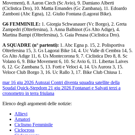
Movement), 8. Aaron Ciech (Sc Avio), 9. Damiano Alberti
(Ciclistica Dro), 10. Mattia Ernandes (Gc Zambana), 11. Edoardo
Zamboni (Abc Egna), 12. Giulio Fontana (Lagorai Bike).
G6 FEMMINILE:
1. Giorgia Schwanauer (Vc Borgo), 2. Greta
Zampedri (Oltrefersina), 3. Anna Balbinot (Gs Alto Adige), 4.
Martina Bampi (Oltrefersina), 5. Gaia Penasa (Ciclistica Dro).
A SQUADRE (n° partenti):
1. Abc Egna p. 15, 2. Polisportiva
Oltrefersina 15, 3. Gs Lagorai Bike 14, 4. Uc Valle di Cembra 14, 5.
Gs Alto Adige 11, 6. Us Montecorona 9, 7. Ciclistica Dro 8, 8. Sc
Volano 6, 9. Bike Movement 6, 10. Sc Avio 6, 11. Libertas Laives
6, 12. Gc Zambana 5, 13. Forti e Veloci 4, 14. Us Aurora 3, 15.
Veloce Club Borgo 3, 16. Uc Rallo 3, 17. Bike Club Chiusa 1.
mar 16 giu 2026
Autozai Contri diventa squadra satellite della
Soudal Quick-Step
dom 21 giu 2026
Fontanari e Salvati terzi a
cronometro in terra friulana
Elenco degli argomenti delle notizie:
Allievi
Amatori
Ciclismo Femminile
Ciclocross