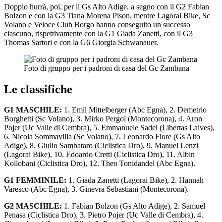
Doppio hurrà, poi, per il Gs Alto Adige, a segno con il G2 Fabian
Bolzon e con la G3 Tiana Morena Pison, mentre Lagorai Bike, Sc
Volano e Veloce Club Borgo hanno conseguito un successo
ciascuno, rispettivamente con la G1 Giada Zanetti, con il G3
Thomas Sartori e con la G6 Giorgia Schwanauer.
Foto di gruppo per i padroni di casa del Gc Zambana
Le classifiche
G1 MASCHILE:
1. Emil Mittelberger (Abc Egna), 2. Demetrio
Borghetti (Sc Volano), 3. Mirko Pergol (Montecorona), 4. Aron
Pojer (Uc Valle di Cembra), 5. Emmanuele Sadei (Libertas Laives),
6. Nicola Sommavilla (Sc Volano), 7. Leonardo Fiore (Gs Alto
Adige), 8. Giulio Sambataro (Ciclistica Dro), 9. Manuel Lenzi
(Lagorai Bike), 10. Edoardo Cretti (Ciclistica Dro), 11. Albin
Kollobani (Ciclistica Dro), 12. Theo Tonidandel (Abc Egna).
G1 FEMMINILE:
1. Giada Zanetti (Lagorai Bike), 2. Hannah
Varesco (Abc Egna), 3. Ginevra Sebastiani (Montecorona).
G2 MASCHILE:
1. Fabian Bolzon (Gs Alto Adige), 2. Samuel
Penasa (Ciclistica Dro), 3. Pietro Pojer (Uc Valle di Cembra), 4.