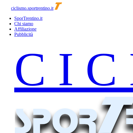
ciclismo.sportrentino.it
SporTrentino.it
Chi siamo
Affiliazione
Pubblicità