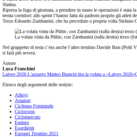
Slatina.
Ripresa la fuga di giornata, a prendere in mano le operazioni è stata 
trenta corridori: allo sprint l’hanno fatta da padroni proprio gli atle
Terzo Edoardo Zambanini, che ha preceduto a propria volta Stefano O
La volata vinta da Pithie, con Zambanini (sulla destra) terzo (fo
Nel gruppetto di testa c’era anche l’altro trentino Davide Bais (Polti V
si farà più severa.
Autore
Luca Franchini
Laives 2026
L'azzurro Matteo Bianchi tira la volata a «Laives 2026»
G
Elenco degli argomenti delle notizie:
Allievi
Amatori
Ciclismo Femminile
Ciclocross
Ciclomercato
Enduro
Esordienti
Europei Trentino 2021