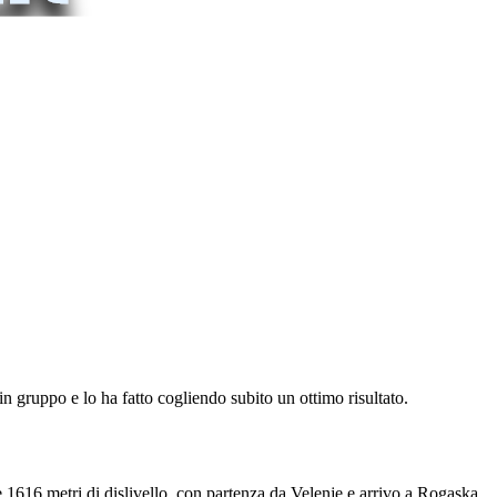
in gruppo e lo ha fatto cogliendo subito un ottimo risultato.
 e 1616 metri di dislivello, con partenza da Velenje e arrivo a Rogaska