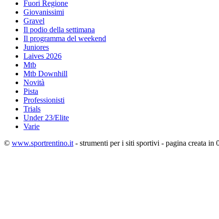
Fuori Regione
Giovanissimi
Gravel
Il podio della settimana
Il programma del weekend
Juniores
Laives 2026
Mtb
Mtb Downhill
Novità
Pista
Professionisti
Trials
Under 23/Elite
Varie
©
www.sportrentino.it
- strumenti per i siti sportivi - pagina creata in 