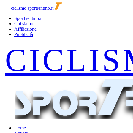
ciclismo.sportrentino.it
SporTrentino.it
Chi siamo
Affiliazione
Pubblicità
Home