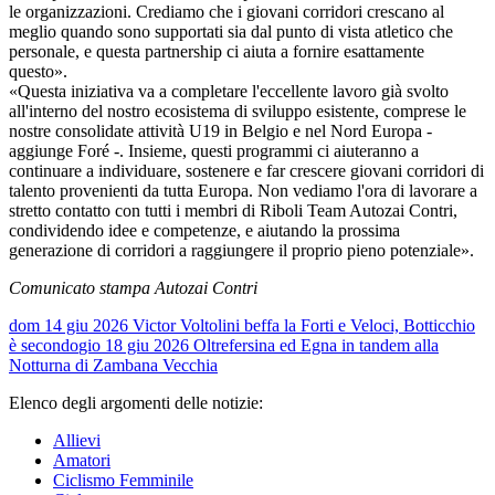
le organizzazioni. Crediamo che i giovani corridori crescano al
meglio quando sono supportati sia dal punto di vista atletico che
personale, e questa partnership ci aiuta a fornire esattamente
questo».
«Questa iniziativa va a completare l'eccellente lavoro già svolto
all'interno del nostro ecosistema di sviluppo esistente, comprese le
nostre consolidate attività U19 in Belgio e nel Nord Europa -
aggiunge Foré -. Insieme, questi programmi ci aiuteranno a
continuare a individuare, sostenere e far crescere giovani corridori di
talento provenienti da tutta Europa. Non vediamo l'ora di lavorare a
stretto contatto con tutti i membri di Riboli Team Autozai Contri,
condividendo idee e competenze, e aiutando la prossima
generazione di corridori a raggiungere il proprio pieno potenziale».
Comunicato stampa Autozai Contri
dom 14 giu 2026
Victor Voltolini beffa la Forti e Veloci, Botticchio
è secondo
gio 18 giu 2026
Oltrefersina ed Egna in tandem alla
Notturna di Zambana Vecchia
Elenco degli argomenti delle notizie:
Allievi
Amatori
Ciclismo Femminile