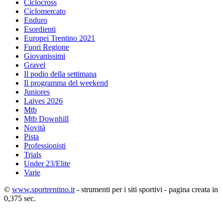
Ciclocross
Ciclomercato
Enduro
Esordienti
Europei Trentino 2021
Fuori Regione
Giovanissimi
Gravel
Il podio della settimana
Il programma del weekend
Juniores
Laives 2026
Mtb
Mtb Downhill
Novità
Pista
Professionisti
Trials
Under 23/Elite
Varie
©
www.sportrentino.it
- strumenti per i siti sportivi - pagina creata in
0,375 sec.