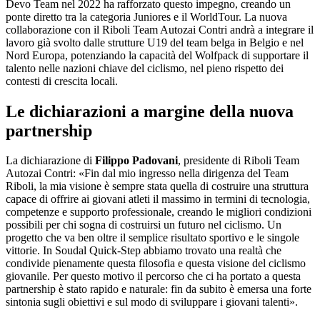
Devo Team nel 2022 ha rafforzato questo impegno, creando un
ponte diretto tra la categoria Juniores e il WorldTour. La nuova
collaborazione con il Riboli Team Autozai Contri andrà a integrare il
lavoro già svolto dalle strutture U19 del team belga in Belgio e nel
Nord Europa, potenziando la capacità del Wolfpack di supportare il
talento nelle nazioni chiave del ciclismo, nel pieno rispetto dei
contesti di crescita locali.
Le dichiarazioni a margine della nuova
partnership
La dichiarazione di
Filippo Padovani
, presidente di Riboli Team
Autozai Contri: «Fin dal mio ingresso nella dirigenza del Team
Riboli, la mia visione è sempre stata quella di costruire una struttura
capace di offrire ai giovani atleti il massimo in termini di tecnologia,
competenze e supporto professionale, creando le migliori condizioni
possibili per chi sogna di costruirsi un futuro nel ciclismo. Un
progetto che va ben oltre il semplice risultato sportivo e le singole
vittorie. In Soudal Quick-Step abbiamo trovato una realtà che
condivide pienamente questa filosofia e questa visione del ciclismo
giovanile. Per questo motivo il percorso che ci ha portato a questa
partnership è stato rapido e naturale: fin da subito è emersa una forte
sintonia sugli obiettivi e sul modo di sviluppare i giovani talenti».