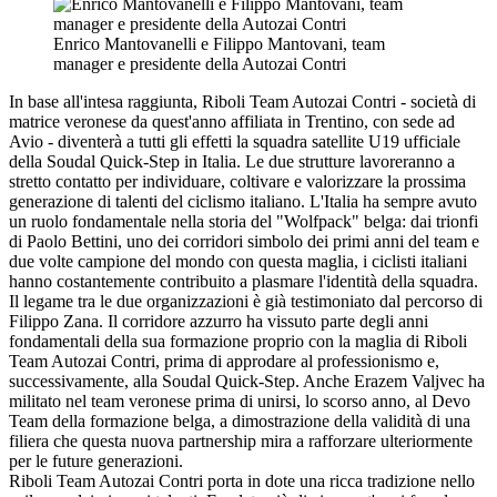
Enrico Mantovanelli e Filippo Mantovani, team
manager e presidente della Autozai Contri
In base all'intesa raggiunta, Riboli Team Autozai Contri - società di
matrice veronese da quest'anno affiliata in Trentino, con sede ad
Avio - diventerà a tutti gli effetti la squadra satellite U19 ufficiale
della Soudal Quick-Step in Italia. Le due strutture lavoreranno a
stretto contatto per individuare, coltivare e valorizzare la prossima
generazione di talenti del ciclismo italiano. L'Italia ha sempre avuto
un ruolo fondamentale nella storia del "Wolfpack" belga: dai trionfi
di Paolo Bettini, uno dei corridori simbolo dei primi anni del team e
due volte campione del mondo con questa maglia, i ciclisti italiani
hanno costantemente contribuito a plasmare l'identità della squadra.
Il legame tra le due organizzazioni è già testimoniato dal percorso di
Filippo Zana. Il corridore azzurro ha vissuto parte degli anni
fondamentali della sua formazione proprio con la maglia di Riboli
Team Autozai Contri, prima di approdare al professionismo e,
successivamente, alla Soudal Quick-Step. Anche Erazem Valjvec ha
militato nel team veronese prima di unirsi, lo scorso anno, al Devo
Team della formazione belga, a dimostrazione della validità di una
filiera che questa nuova partnership mira a rafforzare ulteriormente
per le future generazioni.
Riboli Team Autozai Contri porta in dote una ricca tradizione nello