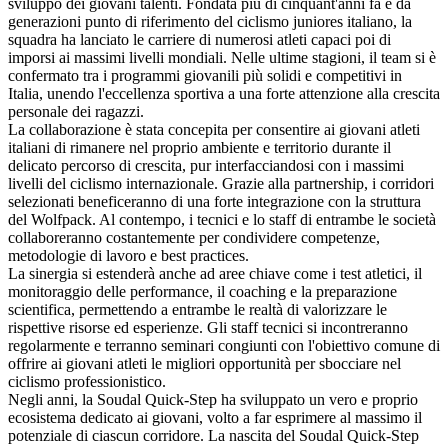
sviluppo dei giovani talenti. Fondata più di cinquant'anni fa e da
generazioni punto di riferimento del ciclismo juniores italiano, la
squadra ha lanciato le carriere di numerosi atleti capaci poi di
imporsi ai massimi livelli mondiali. Nelle ultime stagioni, il team si è
confermato tra i programmi giovanili più solidi e competitivi in
Italia, unendo l'eccellenza sportiva a una forte attenzione alla crescita
personale dei ragazzi.
La collaborazione è stata concepita per consentire ai giovani atleti
italiani di rimanere nel proprio ambiente e territorio durante il
delicato percorso di crescita, pur interfacciandosi con i massimi
livelli del ciclismo internazionale. Grazie alla partnership, i corridori
selezionati beneficeranno di una forte integrazione con la struttura
del Wolfpack. Al contempo, i tecnici e lo staff di entrambe le società
collaboreranno costantemente per condividere competenze,
metodologie di lavoro e best practices.
La sinergia si estenderà anche ad aree chiave come i test atletici, il
monitoraggio delle performance, il coaching e la preparazione
scientifica, permettendo a entrambe le realtà di valorizzare le
rispettive risorse ed esperienze. Gli staff tecnici si incontreranno
regolarmente e terranno seminari congiunti con l'obiettivo comune di
offrire ai giovani atleti le migliori opportunità per sbocciare nel
ciclismo professionistico.
Negli anni, la Soudal Quick-Step ha sviluppato un vero e proprio
ecosistema dedicato ai giovani, volto a far esprimere al massimo il
potenziale di ciascun corridore. La nascita del Soudal Quick-Step