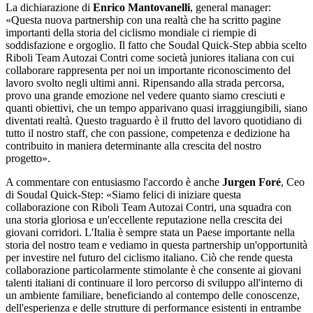
La dichiarazione di
Enrico Mantovanelli
, general manager:
«Questa nuova partnership con una realtà che ha scritto pagine
importanti della storia del ciclismo mondiale ci riempie di
soddisfazione e orgoglio. Il fatto che Soudal Quick-Step abbia scelto
Riboli Team Autozai Contri come società juniores italiana con cui
collaborare rappresenta per noi un importante riconoscimento del
lavoro svolto negli ultimi anni. Ripensando alla strada percorsa,
provo una grande emozione nel vedere quanto siamo cresciuti e
quanti obiettivi, che un tempo apparivano quasi irraggiungibili, siano
diventati realtà. Questo traguardo è il frutto del lavoro quotidiano di
tutto il nostro staff, che con passione, competenza e dedizione ha
contribuito in maniera determinante alla crescita del nostro
progetto».
A commentare con entusiasmo l'accordo è anche
Jurgen Foré
, Ceo
di Soudal Quick-Step: «Siamo felici di iniziare questa
collaborazione con Riboli Team Autozai Contri, una squadra con
una storia gloriosa e un'eccellente reputazione nella crescita dei
giovani corridori. L'Italia è sempre stata un Paese importante nella
storia del nostro team e vediamo in questa partnership un'opportunità
per investire nel futuro del ciclismo italiano. Ciò che rende questa
collaborazione particolarmente stimolante è che consente ai giovani
talenti italiani di continuare il loro percorso di sviluppo all'interno di
un ambiente familiare, beneficiando al contempo delle conoscenze,
dell'esperienza e delle strutture di performance esistenti in entrambe