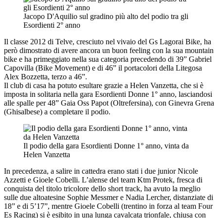
Jacopo D'Aquilio sul gradino più alto del podio tra gli
Esordienti 2° anno
Il classe 2012 di Telve, cresciuto nel vivaio del Gs Lagorai Bike, ha
però dimostrato di avere ancora un buon feeling con la sua mountain
bike e ha primeggiato nella sua categoria precedendo di 39” Gabriel
Capovilla (Bike Movement) e di 46” il portacolori della Litegosa
Alex Bozzetta, terzo a 46”.
Il club di casa ha potuto esultare grazie a Helen Vanzetta, che si è
imposta in solitaria nella gara Esordienti Donne 1° anno, lasciandosi
alle spalle per 48” Gaia Oss Papot (Oltrefersina), con Ginevra Grena
(Ghisalbese) a completare il podio.
Il podio della gara Esordienti Donne 1° anno, vinta da
Helen Vanzetta
In precedenza, a salire in cattedra erano stati i due junior Nicole
Azzetti e Gioele Cobelli. L’alense del team Ktm Protek, fresca di
conquista del titolo tricolore dello short track, ha avuto la meglio
sulle due altoatesine Sophie Messmer e Nadia Lercher, distanziate di
18” e di 5’17”, mentre Gioele Cobelli (trentino in forza al team Four
Es Racing) si è esibito in una lunga cavalcata trionfale, chiusa con