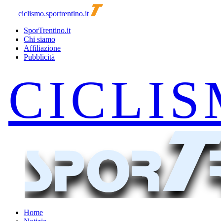
ciclismo.sportrentino.it
SporTrentino.it
Chi siamo
Affiliazione
Pubblicità
Home