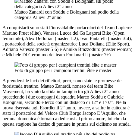
Matteo Zanardi con Soddu e Bolognani sul podio della
categoria Allievi 2° anno
A conquistarli sono stati l’inossidabile portacolori del Team Lapierre
Martino Fruet (élite), Vanessa Lucca del Gs Lagorai Bike (Open
femminile), Alex Deflorian (master 1-2), Ivan Pintarelli (master 3-4),
i portacolori della società organizzatrice Luca Doliana (Elite Sport),
Adriano Varesco (master 5-6) e Annika Brazzoduro (master woman)
e Michele Di Geronimo del team Fontanari.it (master 7+).
Foto di gruppo per i campioni trentini élite e master
A prendersi le luci dei riflettori, però, sono state le promesse del
fuoristrada trentino. Matteo Zanardi, noneso del team Bike
Movement, ha vinto la sfida in famiglia tra gli Allievi 2° anno
precedendo i due compagni di squadra Marco Soddu e Gabriele
Bolognani, secondo e terzo con un distacco di 12” e 1’07”. Nella
prova riservata agli Esordienti 2° anno, invece, a salire in cattedra è
stato il portacolori del Veloce Club Borgo Jacopo D’Aquilio, che
per una domenica è tornato a dedicarsi al primo amore, lui che da
questa stagione ha deciso di puntare in primis sul ciclismo su strada.