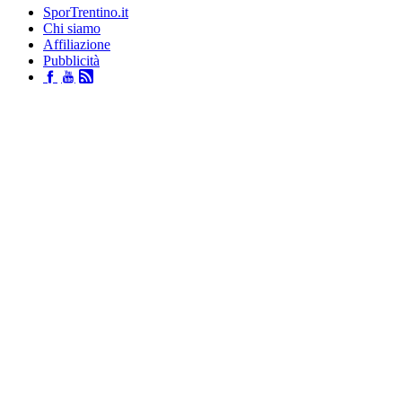
SporTrentino.it
Chi siamo
Affiliazione
Pubblicità