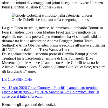
oltre due minuti di vantaggio sui primi inseguitori, ovvero Lorenzo
Purin (ForRun) e Jakob Brunner (Gais).
Gioele Cobelli si è imposto nella categoria juniores
La gara Open maschile, invece, ha premiato il lombardo Tommaso
Ferri (Flandres Love), con Martino Fruet quarto e migliore dei
regionali, mentre la prova Open femminile ha vissuto sulla sfida a
distanza tra le due altoatesine Andrea Brugger (Junior Team
Südtirol) e Anna Oberparleiter, prima e seconda all’arrivo a distanza
di 1’22” l’una dall’altra. Terza Vanessa Lucca.
Da segnalare anche il secondo posto di Camilla Bampi (Comal
Trentino) tra le Esordienti 2° anno e di Lisa Fumanelli (Bike
Movement) tra le Allieve 2° anno, con Adele Cobelli terza tra le
Allieve 1° anno e Giosuè Bollino (Centro Bike Val di Sole) terzo tra
gli Esordienti 1° anno.
LE CLASSIFICHE
ven 12 giu 2026
Cross Country a Panchià, campionato trentino
Open e master
gio 25 giu 2026
Sabato la 12ª Dolomitica Bike, si
corre con il lutto al braccio
Elenco degli argomenti delle notizie: