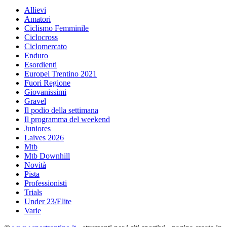
Allievi
Amatori
Ciclismo Femminile
Ciclocross
Ciclomercato
Enduro
Esordienti
Europei Trentino 2021
Fuori Regione
Giovanissimi
Gravel
Il podio della settimana
Il programma del weekend
Juniores
Laives 2026
Mtb
Mtb Downhill
Novità
Pista
Professionisti
Trials
Under 23/Elite
Varie