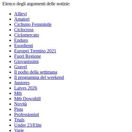
Elenco degli argomenti delle notizie:
Allievi
Amatori
Ciclismo Femminile
Ciclocross
Ciclomercato
Enduro
Esordienti
Europei Trentino 2021
Fuori Regione
Giovanissimi
Gravel
Il podio della settimana
Il programma del weekend
Juniores
Laives 2026
Mtb
Mtb Downhill
Novità
Pista
Professionisti
Trials
Under 23/Elite
Varie