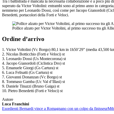
Tra i battistrada è mancata la necessaria collaborazione e a poco più di 
superato da Victor Voltolini: entrambi sono al primo anno in categori
nemmeno per Leonardo Dossi, così come per Jacopo Gianordoli (Ciclis
Benedetti, portacolori della Forti e Veloci.
Pollice alzato per Victor Voltolini, al primo successo tra gli Alli
Ordine d’arrivo
1. Victor Voltolini (Vc Borgo) 80,1 km in 1h50’29” (media 43,500 k
2. Nicolas Botticchio (Forti e Veloci) st
3. Leonardo Dossi (Us Montecorona) st
4. Jacopo Gianordoli (Ciclistica Dro) st
5. Emanuele Giorgi (Gs Cartura) st
6. Luca Felisatti (Gs Cartura) st
7. Giovanni Donanzan (Vc Borgo) st
8. Tommaso Gamba (Uc Val d’Illasi) st
9. Daniele Tinazzi (Bruno Gaiga) st
10. Pietro Benedetti (Forti e Veloci) st
Autore
Luca Franchini
Esordienti
Bernardi vince a Romagnano con un colpo da finisseur
Mt