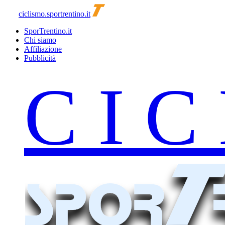
ciclismo.sportrentino.it
SporTrentino.it
Chi siamo
Affiliazione
Pubblicità