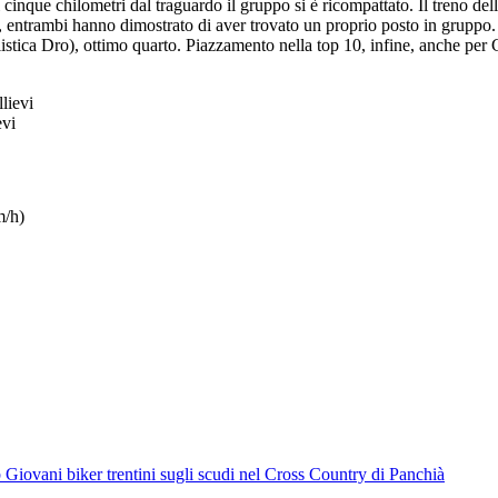
cinque chilometri dal traguardo il gruppo si è ricompattato. Il treno dell
a, entrambi hanno dimostrato di aver trovato un proprio posto in gruppo
tica Dro), ottimo quarto. Piazzamento nella top 10, infine, anche per
evi
m/h)
b
Giovani biker trentini sugli scudi nel Cross Country di Panchià