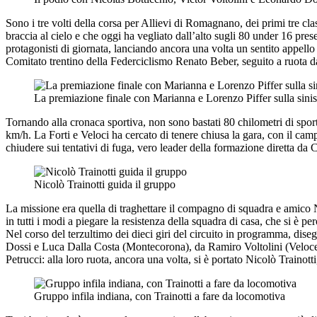
Sono i tre volti della corsa per Allievi di Romagnano, dei primi tre cla
braccia al cielo e che oggi ha vegliato dall’alto sugli 80 under 16 pres
protagonisti di giornata, lanciando ancora una volta un sentito appello 
Comitato trentino della Federciclismo Renato Beber, seguito a ruota d
La premiazione finale con Marianna e Lorenzo Piffer sulla sinis
Tornando alla cronaca sportiva, non sono bastati 80 chilometri di sport
km/h. La Forti e Veloci ha cercato di tenere chiusa la gara, con il cam
chiudere sui tentativi di fuga, vero leader della formazione diretta da
Nicolò Trainotti guida il gruppo
La missione era quella di traghettare il compagno di squadra e amico 
in tutti i modi a piegare la resistenza della squadra di casa, che si è 
Nel corso del terzultimo dei dieci giri del circuito in programma, dis
Dossi e Luca Dalla Costa (Montecorona), da Ramiro Voltolini (Veloce 
Petrucci: alla loro ruota, ancora una volta, si è portato Nicolò Trainotti
Gruppo infila indiana, con Trainotti a fare da locomotiva