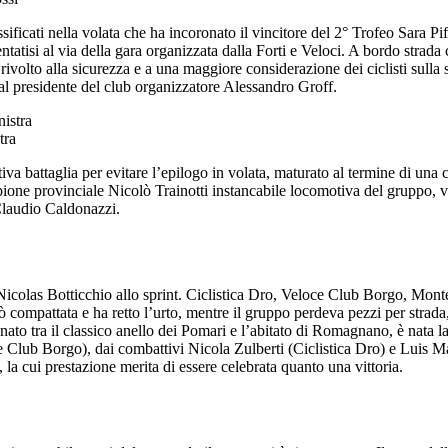
ssificati nella volata che ha incoronato il vincitore del 2° Trofeo Sara P
entatisi al via della gara organizzata dalla Forti e Veloci. A bordo stra
rivolto alla sicurezza e a una maggiore considerazione dei ciclisti sulla
al presidente del club organizzatore Alessandro Groff.
tra
iva battaglia per evitare l’epilogo in volata, maturato al termine di una
pione provinciale Nicolò Trainotti instancabile locomotiva del gruppo, vit
 Claudio Caldonazzi.
Nicolas Botticchio allo sprint. Ciclistica Dro, Veloce Club Borgo, Mon
però compattata e ha retto l’urto, mentre il gruppo perdeva pezzi per stra
egnato tra il classico anello dei Pomari e l’abitato di Romagnano, è nat
Club Borgo), dai combattivi Nicola Zulberti (Ciclistica Dro) e Luis M
, la cui prestazione merita di essere celebrata quanto una vittoria.