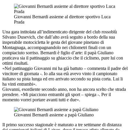
Giovanni Bernardi assieme al direttore sportivo Luca
Prada
Una gara intitolata all’indimenticato dirigente del club rossoblù
Silvano Dusevich, che dall’alto avrà seguito a bordo della sua
insperabile motocicletta le gesta del giovane pinetano di
Montagnaga, accompagnandolo nei chilometri finali con un
compiaciuto sorriso. Bernardi è figlio d’arte: il papà Giuliano
praticava sia il pattinaggio su ghiaccio che il ciclismo, pure lui con
ottimi risultati.
«Nel pattinaggio Giovanni mi ha già battuto – commenta il padre del
vincitore di giornata -. Io alla sua età avevo vinto il campionato
italiano su pista lunga ed ero arrivato secondo su pista corta. Lui li
ha vinti entrambi».
Giovanni, esordiente secondo anno, non ha ancora scelto che strada
prendere. «Mi piacciono entrambi gli sport – spiega -. Per il
momento vorrei portare avanti tutti e due».
Giovanni Bernardi assieme a papà Giuliano
Il primo successo stagionale è maturato a tre settimane di distanza
dai campionati italiani di Laives, dove il tenace atleta allenato da