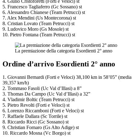
4. Giulio Cristoforetti (Forti e Veloci) st
5. Francesco Tagliaferro (Gc Sossano) st
6. Alessandro Chianese (Team Petrucci) st
7. Alex Mendini (Us Montecorona) st
8. Cristian Lovato (Team Petrucci) st
9. Ludovico Moro (Gs Mosole) st
10. Pietro Fontana (Team Petrucci) st
La premiazione della categoria Esordienti 2° anno
Ordine d’arrivo Esordienti 2° anno
1. Giovanni Bernardi (Forti e Veloci) 38,100 km in 58’05” (media
39,357 km/h)
2. Tommaso Fasoli (Uc Val d’Illasi) a 8”
3. Thomas Da Campo (Uc Val d’Illasi) a 32”
4. Vladimir Boltic (Team Petrucci) st
5. Pietro Revolti (Forti e Veloci) st
6. Lorenzo Riccamboni (Forti e Veloci) st
7. Raffaele Dallara (Sc Torrile) st
8. Riccardo Ricci (Gc Sossano) st
9. Christian Fornaro (Gs Alto Adige) st
10. Riccardo Mosna (Vc Borgo) st