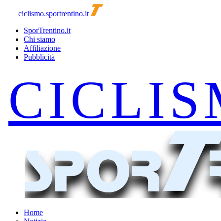
ciclismo.sportrentino.it
SporTrentino.it
Chi siamo
Affiliazione
Pubblicità
Home