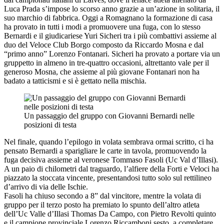
Luca Prada s’impose lo scorso anno grazie a un’azione in solitaria, il
suo marchio di fabbrica. Oggi a Romagnano la formazione di casa
ha provato in tutti i modi a promuovere una fuga, con lo stesso
Bernardi e il giudicariese Yuri Sicheri tra i più combattivi assieme al
duo del Veloce Club Borgo composto da Riccardo Mosna e dal
“primo anno” Lorenzo Fontanari. Sicheri ha provato a portare via un
gruppetto in almeno in tre-quattro occasioni, altrettanto vale per il
generoso Mosna, che assieme al più giovane Fontanari non ha
badato a tatticismi e si è gettato nella mischia.
Un passaggio del gruppo con Giovanni Bernardi nelle
posizioni di testa
Nel finale, quando l’epilogo in volata sembrava ormai scritto, ci ha
pensato Bernardi a sparigliare le carte in tavola, promuovendo la
fuga decisiva assieme al veronese Tommaso Fasoli (Uc Val d’Illasi).
A un paio di chilometri dal traguardo, l’alfiere della Forti e Veloci ha
piazzato la stoccata vincente, presentandosi tutto solo sul rettilineo
d’arrivo di via delle Ischie.
Fasoli ha chiuso secondo a 8” dal vincitore, mentre la volata di
gruppo per il terzo posto ha premiato lo spunto dell’altro atleta
dell’Uc Valle d’Illasi Thomas Da Campo, con Pietro Revolti quinto
e il campione provinciale Lorenzo Riccamboni sesto, a completare