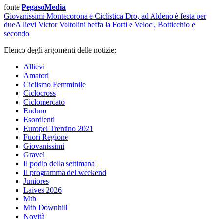
fonte
PegasoMedia
Giovanissimi
Montecorona e Ciclistica Dro, ad Aldeno è festa per
due
Allievi
Victor Voltolini beffa la Forti e Veloci, Botticchio è
secondo
Elenco degli argomenti delle notizie:
Allievi
Amatori
Ciclismo Femminile
Ciclocross
Ciclomercato
Enduro
Esordienti
Europei Trentino 2021
Fuori Regione
Giovanissimi
Gravel
Il podio della settimana
Il programma del weekend
Juniores
Laives 2026
Mtb
Mtb Downhill
Novità