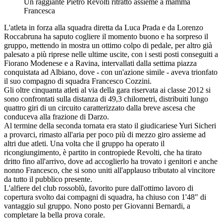
Un raggiante Pietro Revolti ritratto assieme a mamma
Francesca
L'atleta in forza alla squadra diretta da Luca Prada e da Lorenzo
Roccabruna ha saputo cogliere il momento buono e ha sorpreso il
gruppo, mettendo in mostra un ottimo colpo di pedale, per altro già
palesato a più riprese nelle ultime uscite, con i sesti posti conseguiti a
Fiorano Modenese e a Ravina, intervallati dalla settima piazza
conquistata ad Albiano, dove - con un'azione simile - aveva trionfato
il suo compagno di squadra Francesco Cozzini.
Gli oltre cinquanta atleti al via della gara riservata ai classe 2012 si
sono confrontati sulla distanza di 49,3 chilometri, distribuiti lungo
quattro giri di un circuito caratterizzato dalla breve ascesa che
conduceva alla frazione di Darzo.
Al termine della seconda tornata era stato il giudicariese Yuri Sicheri
a provarci, rimasto all'aria per poco più di mezzo giro assieme ad
altri due atleti. Una volta che il gruppo ha operato il
ricongiungimento, è partito in contropiede Revolti, che ha tirato
dritto fino all'arrivo, dove ad accoglierlo ha trovato i genitori e anche
nonno Francesco, che si sono uniti all'applauso tributato al vincitore
da tutto il pubblico presente.
L'alfiere del club rossoblù, favorito pure dall'ottimo lavoro di
copertura svolto dai compagni di squadra, ha chiuso con 1'48" di
vantaggio sul gruppo. Nono posto per Giovanni Bernardi, a
completare la bella prova corale.