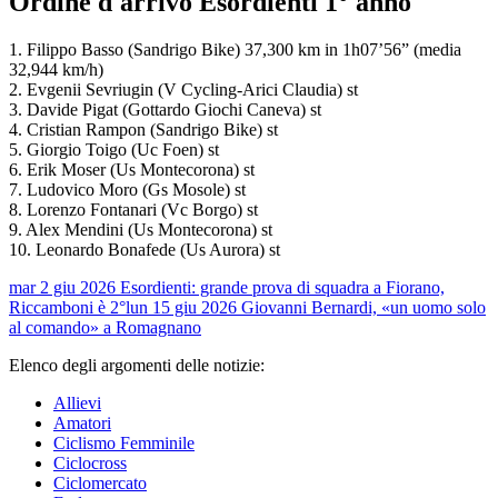
Ordine d'arrivo Esordienti 1° anno
1. Filippo Basso (Sandrigo Bike) 37,300 km in 1h07’56” (media
32,944 km/h)
2. Evgenii Sevriugin (V Cycling-Arici Claudia) st
3. Davide Pigat (Gottardo Giochi Caneva) st
4. Cristian Rampon (Sandrigo Bike) st
5. Giorgio Toigo (Uc Foen) st
6. Erik Moser (Us Montecorona) st
7. Ludovico Moro (Gs Mosole) st
8. Lorenzo Fontanari (Vc Borgo) st
9. Alex Mendini (Us Montecorona) st
10. Leonardo Bonafede (Us Aurora) st
mar 2 giu 2026
Esordienti: grande prova di squadra a Fiorano,
Riccamboni è 2°
lun 15 giu 2026
Giovanni Bernardi, «un uomo solo
al comando» a Romagnano
Elenco degli argomenti delle notizie:
Allievi
Amatori
Ciclismo Femminile
Ciclocross
Ciclomercato