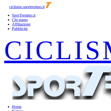
ciclismo.sportrentino.it
SporTrentino.it
Chi siamo
Affiliazione
Pubblicità
Home