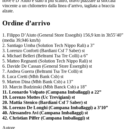
nove e D’Aiuto è stato il più scaltro, bravo piazzare la stoccata
vincente a un chilometro dalla linea d’arrivo, tagliata a braccia
alzate.
Ordine d’arrivo
1. Filippo D’Aiuto (General Store Essegibi) 156,9 km in 3h55’40”
(media 39,946 km/h)
2. Santiago Umba (Solution Tech Nippo Rali) a 3”
3. Lorenzo Conforti (Bardiani Csf 7 Saber) st
4. Michael Belleri (Beltrami Tsa Tre Colli) a 6”
5. Matteo Regnanti (Solution Tech Nippo Rali) st
6. Davide De Cassan (General Store Essergibi) st
7. Andrea Guerra (Beltrami Tsa Tre Colli) st
8. Luca Cretti (Mbh Bank Csb) st
9. Marton Dina (Mbh Bank Csb) a 13”
10. Marcin Budzinski (Mbh Banck Csb) a 18”
11. Leonardo Volpato (Campana Imballaggi) a 22”
19. Lorenzo Mottes (Uc Trevigiani) st
20. Mattia Stenico (Bardiani Csf 7 Saber) st
36. Lorenzo De Longhi (Campana Imballaggi) a 3’10”
40. Alessandro Avi (Campana Imballaggi) st
42. Christian Piffer (Campana Imballaggi) st
Autore