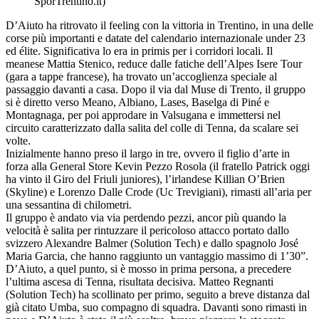
SporTrentino.it)
D’Aiuto ha ritrovato il feeling con la vittoria in Trentino, in una delle
corse più importanti e datate del calendario internazionale under 23
ed élite. Significativa lo era in primis per i corridori locali. Il
meanese Mattia Stenico, reduce dalle fatiche dell’Alpes Isere Tour
(gara a tappe francese), ha trovato un’accoglienza speciale al
passaggio davanti a casa. Dopo il via dal Muse di Trento, il gruppo
si è diretto verso Meano, Albiano, Lases, Baselga di Piné e
Montagnaga, per poi approdare in Valsugana e immettersi nel
circuito caratterizzato dalla salita del colle di Tenna, da scalare sei
volte.
Inizialmente hanno preso il largo in tre, ovvero il figlio d’arte in
forza alla General Store Kevin Pezzo Rosola (il fratello Patrick oggi
ha vinto il Giro del Friuli juniores), l’irlandese Killian O’Brien
(Skyline) e Lorenzo Dalle Crode (Uc Trevigiani), rimasti all’aria per
una sessantina di chilometri.
Il gruppo è andato via via perdendo pezzi, ancor più quando la
velocità è salita per rintuzzare il pericoloso attacco portato dallo
svizzero Alexandre Balmer (Solution Tech) e dallo spagnolo José
Maria Garcia, che hanno raggiunto un vantaggio massimo di 1’30”.
D’Aiuto, a quel punto, si è mosso in prima persona, a precedere
l’ultima ascesa di Tenna, risultata decisiva. Matteo Regnanti
(Solution Tech) ha scollinato per primo, seguito a breve distanza dal
già citato Umba, suo compagno di squadra. Davanti sono rimasti in