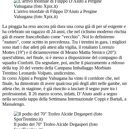
L'arrivo trionfale di Filippo D'Aiuto a Pergine
Valsugana (foto Xpix.it)
La pioggia ha reso ancora più dura una corsa già di per sé esigente e
ha celebrato un ragazzo di 24 anni, che nel ciclismo moderno rischia
già di essere francobollato come "vecchio". Noi lo definiremo
"maturo", come scritto in precedenza. Tra i trentini in gara, i migliori
sono stati i due atleti più attesi alla vigilia, il rotaliano Lorenzo
Mottes (19°) e il diciannovenne di Meano Mattia Stenico (20°):
quest'ultimo, nel finale, si è messo a disposizione del compagno di
squadra Conforti. Da segnalare, poi, anche il piazzamento a ridosso
della top 10 del veneto della Campana Imballaggo Morbiato
Trentino Leonardo Volpato, undicesimo.
In corso Alpini a Pergine Valsugana ha vinto il corridore che, nel
finale, ha dimostrato di avere qualcosa più degli altri nelle gambe, un
atleta che, in stagione, è già riuscito a lasciare il segno pure tra i
professionisti. Il 26 marzo scorso, infatti, D’Aiuto andò a segno
nella seconda tappa della Settimana Internazionale Coppi e Bartali, a
Massalengo.
Il podio del 70° Trofeo Alcide Degasperi (foto