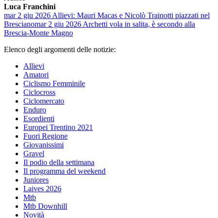
Luca Franchini
mar 2 giu 2026
Allievi: Mauri Macas e Nicolò Trainotti piazzati nel
Bresciano
mar 2 giu 2026
Archetti vola in salita, è secondo alla
Brescia-Monte Magno
Elenco degli argomenti delle notizie:
Allievi
Amatori
Ciclismo Femminile
Ciclocross
Ciclomercato
Enduro
Esordienti
Europei Trentino 2021
Fuori Regione
Giovanissimi
Gravel
Il podio della settimana
Il programma del weekend
Juniores
Laives 2026
Mtb
Mtb Downhill
Novità