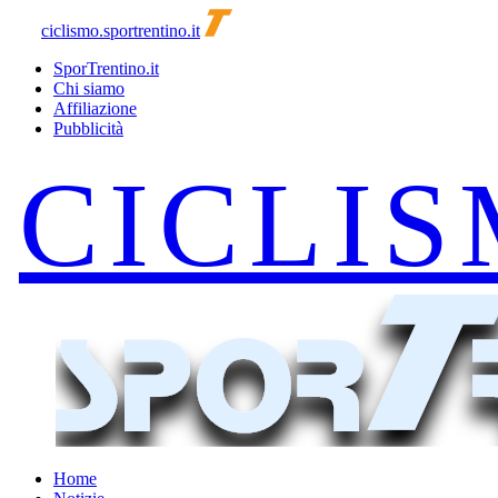
ciclismo.sportrentino.it
SporTrentino.it
Chi siamo
Affiliazione
Pubblicità
Home