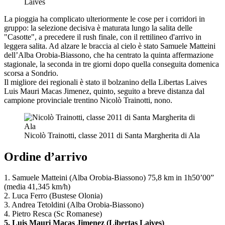
Laives
La pioggia ha complicato ulteriormente le cose per i corridori in
gruppo: la selezione decisiva è maturata lungo la salita delle
"Casotte", a precedere il rush finale, con il rettilineo d'arrivo in
leggera salita. Ad alzare le braccia al cielo è stato Samuele Matteini
dell’Alba Orobia-Biassono, che ha centrato la quinta affermazione
stagionale, la seconda in tre giorni dopo quella conseguita domenica
scorsa a Sondrio.
Il migliore dei regionali è stato il bolzanino della Libertas Laives
Luis Mauri Macas Jimenez, quinto, seguito a breve distanza dal
campione provinciale trentino Nicolò Trainotti, nono.
Nicolò Trainotti, classe 2011 di Santa Margherita di Ala
Ordine d’arrivo
1. Samuele Matteini (Alba Orobia-Biassono) 75,8 km in 1h50’00”
(media 41,345 km/h)
2. Luca Ferro (Bustese Olonia)
3. Andrea Tetoldini (Alba Orobia-Biassono)
4. Pietro Resca (Sc Romanese)
5. Luis Mauri Macas Jimenez (Libertas Laives)