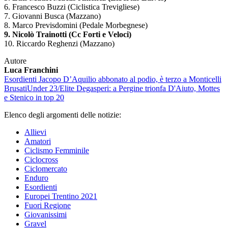
6. Francesco Buzzi (Ciclistica Trevigliese)
7. Giovanni Busca (Mazzano)
8. Marco Previsdomini (Pedale Morbegnese)
9. Nicolò Trainotti (Cc Forti e Veloci)
10. Riccardo Reghenzi (Mazzano)
Autore
Luca Franchini
Esordienti
Jacopo D’Aquilio abbonato al podio, è terzo a Monticelli
Brusati
Under 23/Elite
Degasperi: a Pergine trionfa D'Aiuto, Mottes
e Stenico in top 20
Elenco degli argomenti delle notizie:
Allievi
Amatori
Ciclismo Femminile
Ciclocross
Ciclomercato
Enduro
Esordienti
Europei Trentino 2021
Fuori Regione
Giovanissimi
Gravel