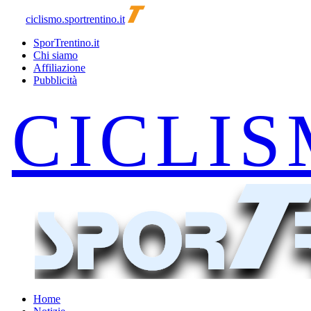
ciclismo.sportrentino.it
SporTrentino.it
Chi siamo
Affiliazione
Pubblicità
Home