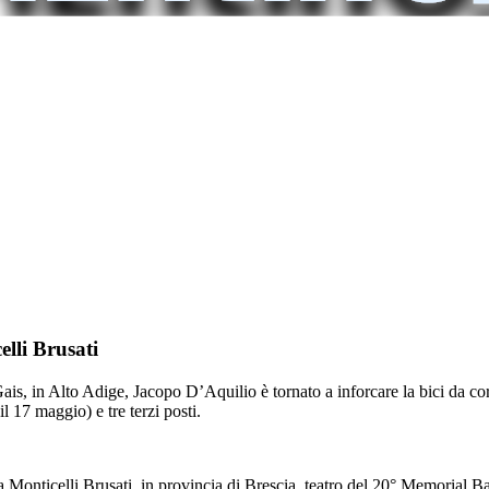
lli Brusati
Gais, in Alto Adige, Jacopo D’Aquilio è tornato a inforcare la bici da co
l 17 maggio) e tre terzi posti.
 a Monticelli Brusati, in provincia di Brescia, teatro del 20° Memorial Ba