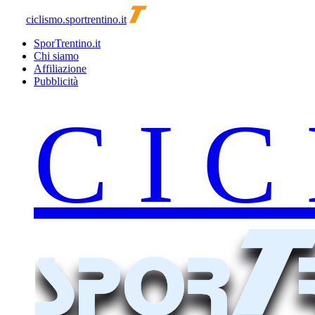
ciclismo.sportrentino.it
SporTrentino.it
Chi siamo
Affiliazione
Pubblicità