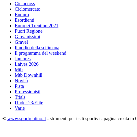
Ciclocross
Ciclomercato
Enduro
Esordienti
Europei Trentino 2021
Fuori Regione
Giovanissimi
Gravel
Il podio della settimana
Il programma del weekend
Juniores
Laives 2026
Mtb
Mtb Downhill
Novità
Pista
Professionisti
Trials
Under 23/Elite
Varie
©
www.sportrentino.it
- strumenti per i siti sportivi - pagina creata in 