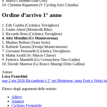
9. Marco Colombo (San Geo)
10. Christian Rigamonti (V Cycling Arici Claudia)
Ordine d’arrivo 1° anno
1. Erik Gamba (Ciclistica Trevigliese)
2. Giulio Abeni (Monticelli Bike)
3. Riccardo Rota (Ciclistica Trevigliese)
4. Alex Mendini (Us Montecorona)
5. Martino Belloni (Team Serio)
6. Raffaele Tanzini (Feralpi Monteclarense)
7. Giovanni Personelli (Ciclistica Trevigliese)
8. Mattia Araldi (Sc Mincio Chiese)
9. Federico Mandelli (Gs Cernuschese Tino Gadda)
10. Davide Manessi (Gs Ronco Maurigi Delio Gallina)
Autore
Luca Franchini
mar 2 giu 2026
Riccamboni è 2° nel Modenese, tanta Forti e Veloci in
Elenco degli argomenti delle notizie:
Allievi
Amatori
Ciclismo Femminile