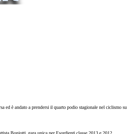
rsa ed è andato a prendersi il quarto podio stagionale nel ciclismo su
ttista Boniotti, gara unica per Esordienti classe 2013 e 2012.