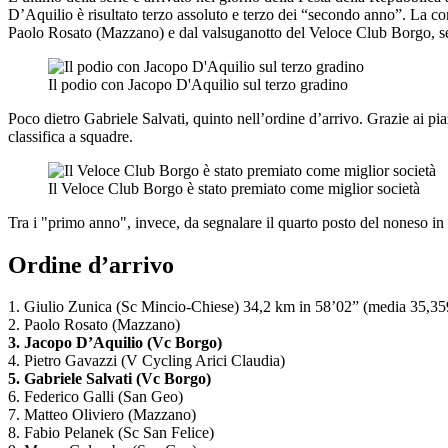
D’Aquilio è risultato terzo assoluto e terzo dei “secondo anno”. La cors
Paolo Rosato (Mazzano) e dal valsuganotto del Veloce Club Borgo, s
Il podio con Jacopo D'Aquilio sul terzo gradino
Poco dietro Gabriele Salvati, quinto nell’ordine d’arrivo. Grazie ai p
classifica a squadre.
Il Veloce Club Borgo è stato premiato come miglior società
Tra i "primo anno", invece, da segnalare il quarto posto del noneso i
Ordine d’arrivo
1. Giulio Zunica (Sc Mincio-Chiese) 34,2 km in 58’02” (media 35,3
2. Paolo Rosato (Mazzano)
3. Jacopo D’Aquilio (Vc Borgo)
4. Pietro Gavazzi (V Cycling Arici Claudia)
5. Gabriele Salvati (Vc Borgo)
6. Federico Galli (San Geo)
7. Matteo Oliviero (Mazzano)
8. Fabio Pelanek (Sc San Felice)