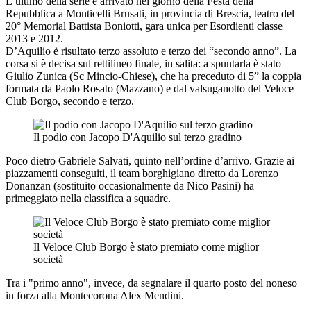
L’ultimo della serie è arrivato nel giorno della Festa della
Repubblica a Monticelli Brusati, in provincia di Brescia, teatro del
20° Memorial Battista Boniotti, gara unica per Esordienti classe
2013 e 2012.
D’Aquilio è risultato terzo assoluto e terzo dei “secondo anno”. La
corsa si è decisa sul rettilineo finale, in salita: a spuntarla è stato
Giulio Zunica (Sc Mincio-Chiese), che ha preceduto di 5” la coppia
formata da Paolo Rosato (Mazzano) e dal valsuganotto del Veloce
Club Borgo, secondo e terzo.
Il podio con Jacopo D'Aquilio sul terzo gradino
Poco dietro Gabriele Salvati, quinto nell’ordine d’arrivo. Grazie ai
piazzamenti conseguiti, il team borghigiano diretto da Lorenzo
Donanzan (sostituito occasionalmente da Nico Pasini) ha
primeggiato nella classifica a squadre.
Il Veloce Club Borgo è stato premiato come miglior
società
Tra i "primo anno", invece, da segnalare il quarto posto del noneso
in forza alla Montecorona Alex Mendini.