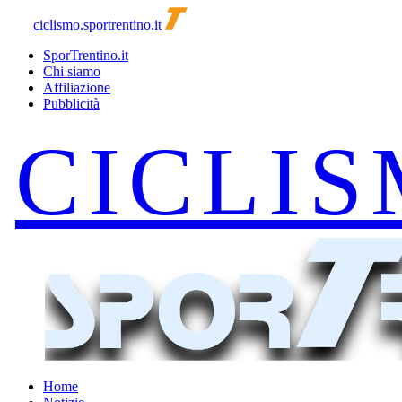
ciclismo.sportrentino.it
SporTrentino.it
Chi siamo
Affiliazione
Pubblicità
Home