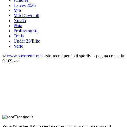
Juniores
Laives 2026
Mtb
Mtb Downhill
Novità
Pista
Professionisti
Trials
Under 23/Elite
Varie
©
www.sportrentino.it
- strumenti per i siti sportivi - pagina creata in
0,109 sec.
SporTrentino.it
è una testata giornalistica registrata presso il