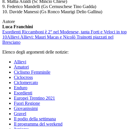
8. Mattia Araldi (Sc Mincio Chiese)
9. Federico Mandelli (Gs Cernuschese Tino Gadda)
10. Davide Manessi (Gs Ronco Maurigi Delio Gallina)
Autore
Luca Franchini
Esordienti
Riccamboni è 2° nel Modenese, tanta Forti e Veloci in top
10
Allievi
Allievi: Mauri Macas e Nicolò Trainotti piazzati nel
Bresciano
Elenco degli argomenti delle notizie:
Allievi
Amatori
Ciclismo Femminile
Ciclocross
Ciclomercato
Enduro
Esordienti
Europei Trentino 2021
Fuori Regione
Giovanissimi
Gravel
Il podio della settimana
Il programma del weekend