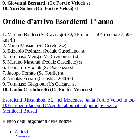
9. Giovanni Bernardi (Cc Forti e Veloci) st
10. Yuri Sicheri (Cc Forti e Veloci) st
Ordine d’arrivo Esordienti 1° anno
1. Martino Balderi (Sc Cavriago) 32,4 km in 51’50” (media 37,500
km /h)
2. Mirco Musiani (Sc Ceretolese) st
3. Edoardo Pedrazzi (Pedale Castellano) st
4. Tommaso Menga (Vc Cremonese) st
5. Martino Maserati (Pedale Castellato) st
6. Leonardo Vignali (Sc Piacenza) st
7. Jacopo Ferrato (Sc Torrile) st
8. Nicolas Ferrari (Ciclistica 2000) st
9. Tommaso Giagnotti (Us Calcara) st
10. Giulio Cristoforetti (Cc Forti e Veloci) st
Esordienti
Riccamboni è 2° nel Modenese, tanta Forti e Veloci in top
10
Esordienti
Jacopo D’Aquilio abbonato al podio, è terzo a
Monticelli Brusati
Elenco degli argomenti delle notizie:
Allievi