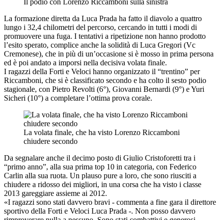
Il podio con Lorenzo Riccamboni sulla sinistra
La formazione diretta da Luca Prada ha fatto il diavolo a quattro
lungo i 32,4 chilometri del percorso, cercando in tutti i modi di
promuovere una fuga. I tentativi a ripetizione non hanno prodotto
l’esito sperato, complice anche la solidità di Luca Gregori (Vc
Cremonese), che in più di un’occasione si è mosso in prima persona
ed è poi andato a imporsi nella decisiva volata finale.
I ragazzi della Forti e Veloci hanno organizzato il “trentino” per
Riccamboni, che si è classificato secondo e ha colto il sesto podio
stagionale, con Pietro Revolti (6°), Giovanni Bernardi (9°) e Yuri
Sicheri (10°) a completare l’ottima prova corale.
La volata finale, che ha visto Lorenzo Riccamboni
chiudere secondo
Da segnalare anche il decimo posto di Giulio Cristoforetti tra i
“primo anno”, alla sua prima top 10 in categoria, con Federico
Carlin alla sua ruota. Un plauso pure a loro, che sono riusciti a
chiudere a ridosso dei migliori, in una corsa che ha visto i classe
2013 gareggiare assieme ai 2012.
«I ragazzi sono stati davvero bravi - commenta a fine gara il direttore
sportivo della Forti e Veloci Luca Prada -. Non posso davvero
rimproverare nulla a nessuno. Sono stati combattivi e generosi.