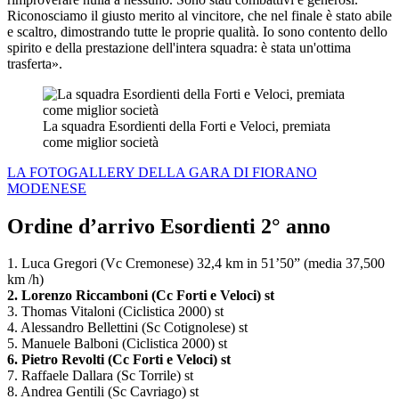
Riconosciamo il giusto merito al vincitore, che nel finale è stato abile
e scaltro, dimostrando tutte le proprie qualità. Io sono contento dello
spirito e della prestazione dell'intera squadra: è stata un'ottima
trasferta».
La squadra Esordienti della Forti e Veloci, premiata
come miglior società
LA FOTOGALLERY DELLA GARA DI FIORANO
MODENESE
Ordine d’arrivo Esordienti 2° anno
1. Luca Gregori (Vc Cremonese) 32,4 km in 51’50” (media 37,500
km /h)
2. Lorenzo Riccamboni (Cc Forti e Veloci) st
3. Thomas Vitaloni (Ciclistica 2000) st
4. Alessandro Bellettini (Sc Cotignolese) st
5. Manuele Balboni (Ciclistica 2000) st
6. Pietro Revolti (Cc Forti e Veloci) st
7. Raffaele Dallara (Sc Torrile) st
8. Andrea Gentili (Sc Cavriago) st