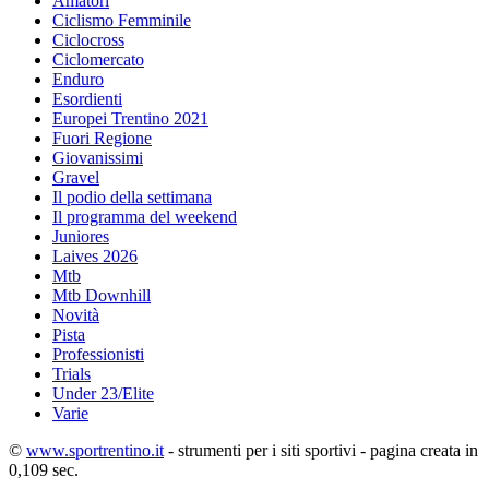
Amatori
Ciclismo Femminile
Ciclocross
Ciclomercato
Enduro
Esordienti
Europei Trentino 2021
Fuori Regione
Giovanissimi
Gravel
Il podio della settimana
Il programma del weekend
Juniores
Laives 2026
Mtb
Mtb Downhill
Novità
Pista
Professionisti
Trials
Under 23/Elite
Varie
©
www.sportrentino.it
- strumenti per i siti sportivi - pagina creata in
0,109 sec.