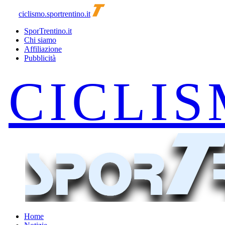
ciclismo.sportrentino.it
SporTrentino.it
Chi siamo
Affiliazione
Pubblicità
Home