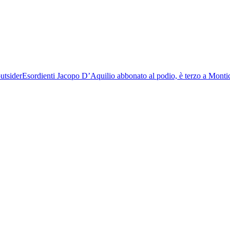
outsider
Esordienti
Jacopo D’Aquilio abbonato al podio, è terzo a Montic