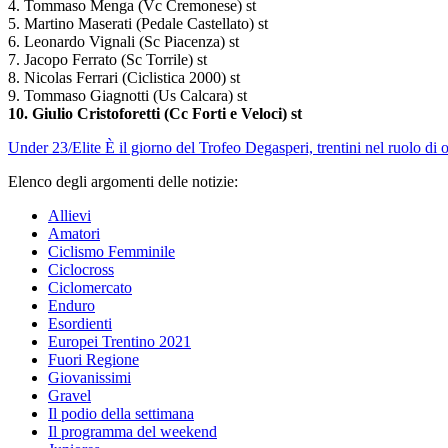
4. Tommaso Menga (Vc Cremonese) st
5. Martino Maserati (Pedale Castellato) st
6. Leonardo Vignali (Sc Piacenza) st
7. Jacopo Ferrato (Sc Torrile) st
8. Nicolas Ferrari (Ciclistica 2000) st
9. Tommaso Giagnotti (Us Calcara) st
10. Giulio Cristoforetti (Cc Forti e Veloci) st
Under 23/Elite
È il giorno del Trofeo Degasperi, trentini nel ruolo di 
Elenco degli argomenti delle notizie:
Allievi
Amatori
Ciclismo Femminile
Ciclocross
Ciclomercato
Enduro
Esordienti
Europei Trentino 2021
Fuori Regione
Giovanissimi
Gravel
Il podio della settimana
Il programma del weekend