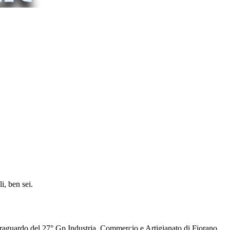
i, ben sei.
 traguardo del 27° Gp Industria, Commercio e Artigianato di Fiorano