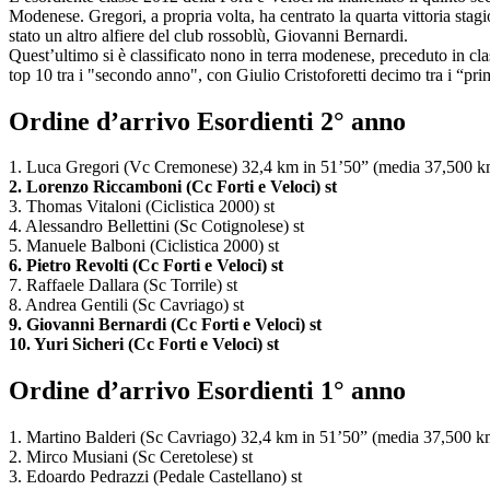
Modenese. Gregori, a propria volta, ha centrato la quarta vittoria stag
stato un altro alfiere del club rossoblù, Giovanni Bernardi.
Quest’ultimo si è classificato nono in terra modenese, preceduto in clas
top 10 tra i "secondo anno", con Giulio Cristoforetti decimo tra i “pr
Ordine d’arrivo Esordienti 2° anno
1. Luca Gregori (Vc Cremonese) 32,4 km in 51’50” (media 37,500 k
2. Lorenzo Riccamboni (Cc Forti e Veloci) st
3. Thomas Vitaloni (Ciclistica 2000) st
4. Alessandro Bellettini (Sc Cotignolese) st
5. Manuele Balboni (Ciclistica 2000) st
6. Pietro Revolti (Cc Forti e Veloci) st
7. Raffaele Dallara (Sc Torrile) st
8. Andrea Gentili (Sc Cavriago) st
9. Giovanni Bernardi (Cc Forti e Veloci) st
10. Yuri Sicheri (Cc Forti e Veloci) st
Ordine d’arrivo Esordienti 1° anno
1. Martino Balderi (Sc Cavriago) 32,4 km in 51’50” (media 37,500 k
2. Mirco Musiani (Sc Ceretolese) st
3. Edoardo Pedrazzi (Pedale Castellano) st