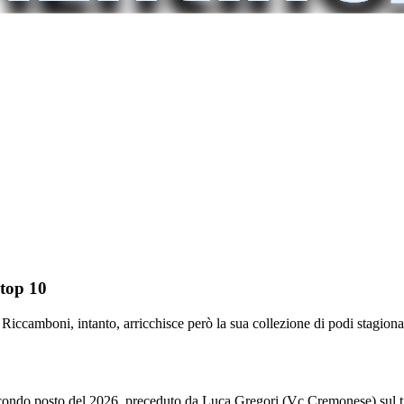
 top 10
Riccamboni, intanto, arricchisce però la sua collezione di podi stagional
o secondo posto del 2026, preceduto da Luca Gregori (Vc Cremonese) sul