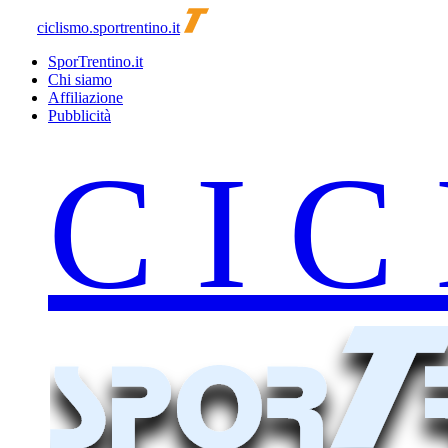
ciclismo.sportrentino.it
SporTrentino.it
Chi siamo
Affiliazione
Pubblicità