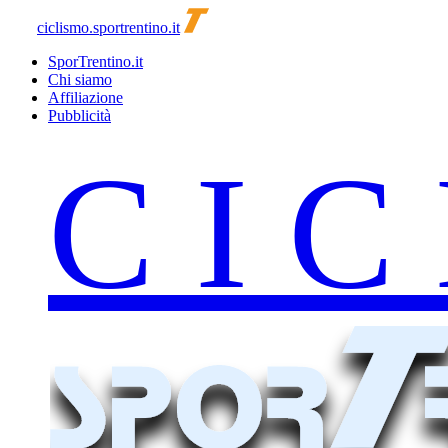
ciclismo.sportrentino.it
SporTrentino.it
Chi siamo
Affiliazione
Pubblicità