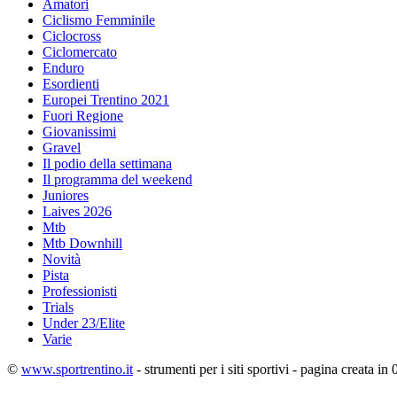
Amatori
Ciclismo Femminile
Ciclocross
Ciclomercato
Enduro
Esordienti
Europei Trentino 2021
Fuori Regione
Giovanissimi
Gravel
Il podio della settimana
Il programma del weekend
Juniores
Laives 2026
Mtb
Mtb Downhill
Novità
Pista
Professionisti
Trials
Under 23/Elite
Varie
©
www.sportrentino.it
- strumenti per i siti sportivi - pagina creata in 