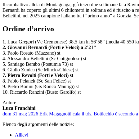
Il combattivo atleta di Montagnaga, già terzo due settimane fa a Ravin
Bernardi ha coperto gli ultimi 6 chilometri in solitaria ed è riuscito
Bellettini, nel 2025 campione italiano tra i “primo anno” a Gorizia. Sett
Ordine d’arrivo
1. Luca Gregori (Vc Cremonese) 38,5 km in 56’58” (media 40,550 k
2. Giovanni Bernardi (Forti e Veloci) a 2’21”
3. Paolo Rosato (Mazzano) st
4. Alessandro Bellettini (Sc Cotignolese) st
5. Santiago Bembo (Postumia 73) st
6. Giulio Zunica (Sc Mincio-Chiese) st
7. Pietro Revolti (Forti e Veloci) st
8. Fabio Pelanek (Sc San Felice) st
9. Pietro Bonini (Gs Ronco Maurigi) st
10. Riccardo Ranzini (Busto Garolfo) st
Autore
Luca Franchini
dom 31 mag 2026
Erik Magagnotti cala il tris, Botticchio è secondo 
Elenco degli argomenti delle notizie:
Allievi