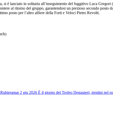
a, si è lanciato in solitaria all’inseguimento del fuggitivo Luca Gregor
 a resistere al ritorno del gruppo, garantendosi un prezioso secondo pos
imo posto per l’altro alfiere della Forti e Veloci Pietro Revolti.
m/h)
a Rubiera
mar 2 giu 2026
È il giorno del Trofeo Degasperi, trentini nel ru