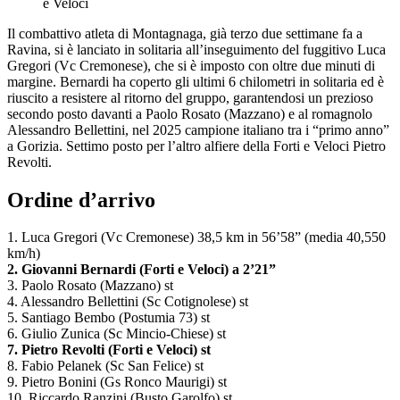
e Veloci
Il combattivo atleta di Montagnaga, già terzo due settimane fa a
Ravina, si è lanciato in solitaria all’inseguimento del fuggitivo Luca
Gregori (Vc Cremonese), che si è imposto con oltre due minuti di
margine. Bernardi ha coperto gli ultimi 6 chilometri in solitaria ed è
riuscito a resistere al ritorno del gruppo, garantendosi un prezioso
secondo posto davanti a Paolo Rosato (Mazzano) e al romagnolo
Alessandro Bellettini, nel 2025 campione italiano tra i “primo anno”
a Gorizia. Settimo posto per l’altro alfiere della Forti e Veloci Pietro
Revolti.
Ordine d’arrivo
1. Luca Gregori (Vc Cremonese) 38,5 km in 56’58” (media 40,550
km/h)
2. Giovanni Bernardi (Forti e Veloci) a 2’21”
3. Paolo Rosato (Mazzano) st
4. Alessandro Bellettini (Sc Cotignolese) st
5. Santiago Bembo (Postumia 73) st
6. Giulio Zunica (Sc Mincio-Chiese) st
7. Pietro Revolti (Forti e Veloci) st
8. Fabio Pelanek (Sc San Felice) st
9. Pietro Bonini (Gs Ronco Maurigi) st
10. Riccardo Ranzini (Busto Garolfo) st