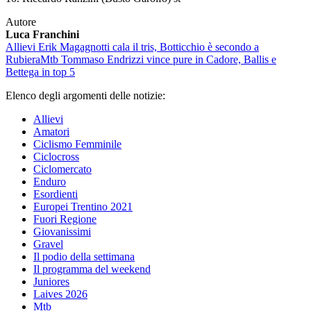
Autore
Luca Franchini
Allievi
Erik Magagnotti cala il tris, Botticchio è secondo a
Rubiera
Mtb
Tommaso Endrizzi vince pure in Cadore, Ballis e
Bettega in top 5
Elenco degli argomenti delle notizie:
Allievi
Amatori
Ciclismo Femminile
Ciclocross
Ciclomercato
Enduro
Esordienti
Europei Trentino 2021
Fuori Regione
Giovanissimi
Gravel
Il podio della settimana
Il programma del weekend
Juniores
Laives 2026
Mtb