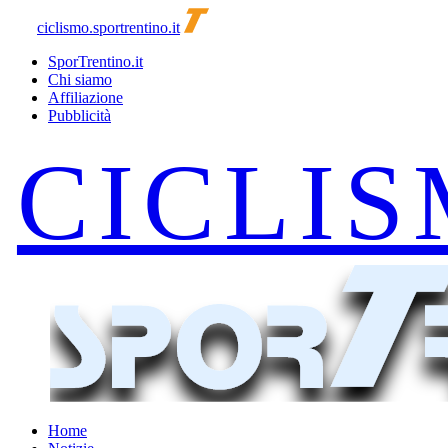
ciclismo.sportrentino.it
SporTrentino.it
Chi siamo
Affiliazione
Pubblicità
Home