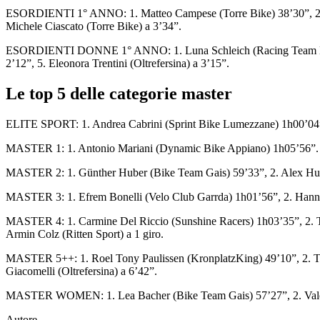
ESORDIENTI 1° ANNO: 1. Matteo Campese (Torre Bike) 38’30”, 2. Rud
Michele Ciascato (Torre Bike) a 3’34”.
ESORDIENTI DONNE 1° ANNO: 1. Luna Schleich (Racing Team Haiming) 
2’12”, 5. Eleonora Trentini (Oltrefersina) a 3’15”.
Le top 5 delle categorie master
ELITE SPORT: 1. Andrea Cabrini (Sprint Bike Lumezzane) 1h00’04”, 2.
MASTER 1: 1. Antonio Mariani (Dynamic Bike Appiano) 1h05’56”.
MASTER 2: 1. Günther Huber (Bike Team Gais) 59’33”, 2. Alex Hub
MASTER 3: 1. Efrem Bonelli (Velo Club Garrda) 1h01’56”, 2. Hannes 
MASTER 4: 1. Carmine Del Riccio (Sunshine Racers) 1h03’35”, 2. Tob
Armin Colz (Ritten Sport) a 1 giro.
MASTER 5++: 1. Roel Tony Paulissen (KronplatzKing) 49’10”, 2. Tho
Giacomelli (Oltrefersina) a 6’42”.
MASTER WOMEN: 1. Lea Bacher (Bike Team Gais) 57’27”, 2. Valen
Autore