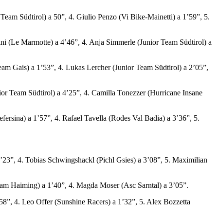
am Südtirol) a 50”, 4. Giulio Penzo (Vi Bike-Mainetti) a 1’59”, 5.
 (Le Marmotte) a 4’46”, 4. Anja Simmerle (Junior Team Südtirol) a
am Gais) a 1’53”, 4. Lukas Lercher (Junior Team Südtirol) a 2’05”,
r Team Südtirol) a 4’25”, 4. Camilla Tonezzer (Hurricane Insane
rsina) a 1’57”, 4. Rafael Tavella (Rodes Val Badia) a 3’36”, 5.
’23”, 4. Tobias Schwingshackl (Pichl Gsies) a 3’08”, 5. Maximilian
m Haiming) a 1’40”, 4. Magda Moser (Asc Sarntal) a 3’05”.
8”, 4. Leo Offer (Sunshine Racers) a 1’32”, 5. Alex Bozzetta