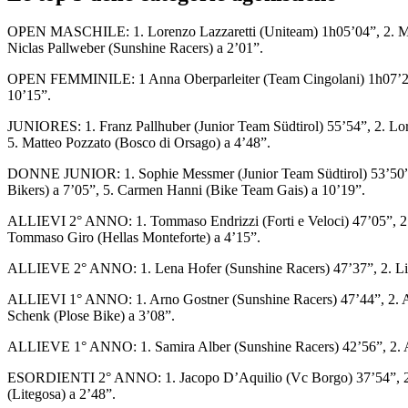
OPEN MASCHILE: 1. Lorenzo Lazzaretti (Uniteam) 1h05’04”, 2. Martino
Niclas Pallweber (Sunshine Racers) a 2’01”.
OPEN FEMMINILE: 1 Anna Oberparleiter (Team Cingolani) 1h07’22”, 2
10’15”.
JUNIORES: 1. Franz Pallhuber (Junior Team Südtirol) 55’54”, 2. Lor
5. Matteo Pozzato (Bosco di Orsago) a 4’48”.
DONNE JUNIOR: 1. Sophie Messmer (Junior Team Südtirol) 53’50”, 2. 
Bikers) a 7’05”, 5. Carmen Hanni (Bike Team Gais) a 10’19”.
ALLIEVI 2° ANNO: 1. Tommaso Endrizzi (Forti e Veloci) 47’05”, 2. Ga
Tommaso Giro (Hellas Monteforte) a 4’15”.
ALLIEVE 2° ANNO: 1. Lena Hofer (Sunshine Racers) 47’37”, 2. Li
ALLIEVI 1° ANNO: 1. Arno Gostner (Sunshine Racers) 47’44”, 2. Anton
Schenk (Plose Bike) a 3’08”.
ALLIEVE 1° ANNO: 1. Samira Alber (Sunshine Racers) 42’56”, 2. An
ESORDIENTI 2° ANNO: 1. Jacopo D’Aquilio (Vc Borgo) 37’54”, 2. Achil
(Litegosa) a 2’48”.