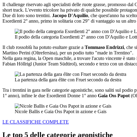
Il challenge riservato agli specialisti delle ruote grasse, promosso da
short track. L'evento tricolore ha privato di qualche possibile protago
Due di loro sono trentini.
Jacopo D'Aquilio
, che quest'anno ha scelto
Esordienti 2° anno, primo in solitaria con 29" di vantaggio su un altro 
Il podio della categoria Esordienti 2° anno con D'Aquilio e Lott
Il club rossoblù ha potuto esultare grazie a
Tommaso Endrizzi
, che s
Martino Perini (Oltrefersina), per un podio tutto "made in Trentino".
Nella gara regina, la Open maschile, a trovare l'acuto vincente è stato 
Fabian Höllrigl (Junior Team Südtirol), secondo e terzo con un distacc
La partenza della gara élite con Fruet secondo da destra
Tra i trentini in gara nelle categorie agonistiche, sono saliti sul po
1° anno), infine le due Esordienti Donne 1° anno
Gaia Oss Papot
(Ol
Nicole Ballis e Gaia Oss Papot in azione e Gais
LE CLASSIFICHE COMPLETE
Le top 5 delle categorie agonistiche