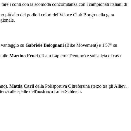
to fare i conti con la scomoda concomitanza con i campionati italiani di
dino più alto del podio i colori del Veloce Club Borgo nella gara
agionale.
di vantaggio su
Gabriele Bolognani
(Bike Movement) e 1'57" su
dabile
Martino Fruet
(Team Lapierre Trentino) e sull'atleta di casa
anno),
Mattia Carli
della Polisportiva Oltrefersina (terzo tra gli Allievi
erza alle spalle dell'austriaca Luna Schleich.