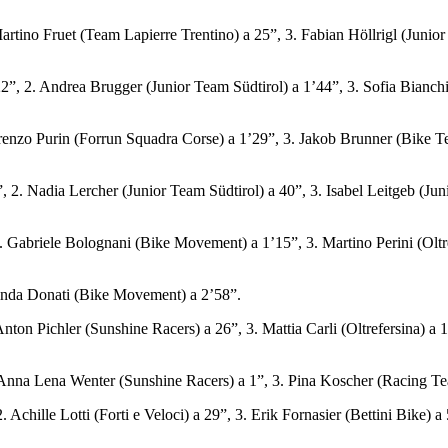
 Fruet (Team Lapierre Trentino) a 25”, 3. Fabian Höllrigl (Junior Te
. Andrea Brugger (Junior Team Südtirol) a 1’44”, 3. Sofia Bianchini
enzo Purin (Forrun Squadra Corse) a 1’29”, 3. Jakob Brunner (Bike Te
Nadia Lercher (Junior Team Südtirol) a 40”, 3. Isabel Leitgeb (Junio
briele Bolognani (Bike Movement) a 1’15”, 3. Martino Perini (Oltrefe
nda Donati (Bike Movement) a 2’58”.
 Pichler (Sunshine Racers) a 26”, 3. Mattia Carli (Oltrefersina) a 1
na Lena Wenter (Sunshine Racers) a 1”, 3. Pina Koscher (Racing Tea
le Lotti (Forti e Veloci) a 29”, 3. Erik Fornasier (Bettini Bike) a 5