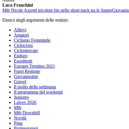
Luca Franchini
Mtb
Nicole Azzetti tricolore bis nello short track tra le Junior
Giovanis
Elenco degli argomenti delle notizie:
Allievi
Amatori
Ciclismo Femminile
Ciclocross
Ciclomercato
Enduro
Esordienti
Europei Trentino 2021
Fuori Regione
Giovanissimi
Gravel
Il podio della settimana
Il programma del weekend
Juniores
Laives 2026
Mtb
Mtb Downhill
Novità
Pista
Professionisti