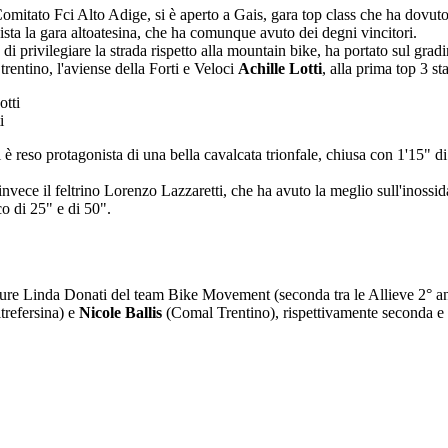
l Comitato Fci Alto Adige, si è aperto a Gais, gara top class che ha dovu
nista la gara altoatesina, che ha comunque avuto dei degni vincitori.
 di privilegiare la strada rispetto alla mountain bike, ha portato sul gra
trentino, l'aviense della Forti e Veloci
Achille Lotti
, alla prima top 3 st
i
i è reso protagonista di una bella cavalcata trionfale, chiusa con 1'15" 
invece il feltrino Lorenzo Lazzaretti, che ha avuto la meglio sull'inossi
o di 25" e di 50".
dio pure Linda Donati del team Bike Movement (seconda tra le Allieve 2° 
trefersina) e
Nicole Ballis
(Comal Trentino), rispettivamente seconda e t