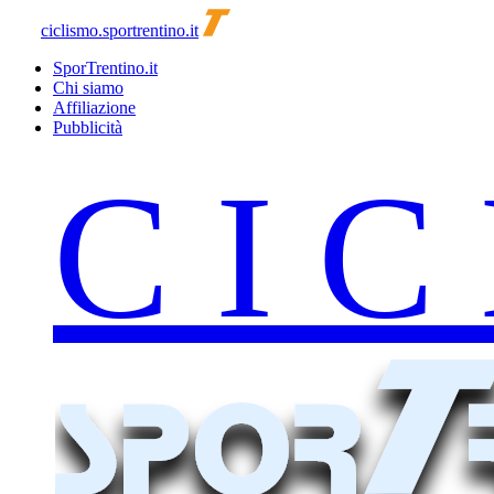
ciclismo.sportrentino.it
SporTrentino.it
Chi siamo
Affiliazione
Pubblicità