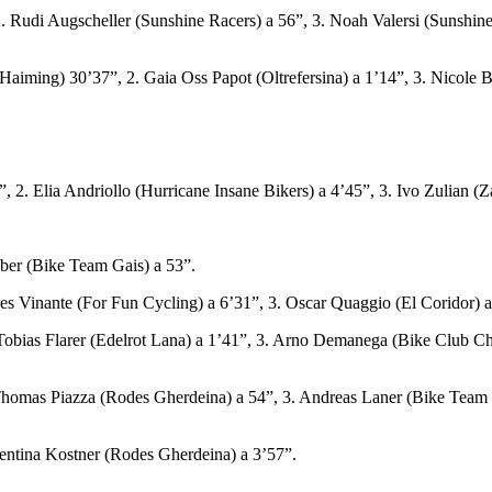
i Augscheller (Sunshine Racers) a 56”, 3. Noah Valersi (Sunshine Ra
30’37”, 2. Gaia Oss Papot (Oltrefersina) a 1’14”, 3. Nicole Ballis 
 Elia Andriollo (Hurricane Insane Bikers) a 4’45”, 3. Ivo Zulian (Za
er (Bike Team Gais) a 53”.
Vinante (For Fun Cycling) a 6’31”, 3. Oscar Quaggio (El Coridor) a 7
ias Flarer (Edelrot Lana) a 1’41”, 3. Arno Demanega (Bike Club Chiu
mas Piazza (Rodes Gherdeina) a 54”, 3. Andreas Laner (Bike Team Gai
tina Kostner (Rodes Gherdeina) a 3’57”.