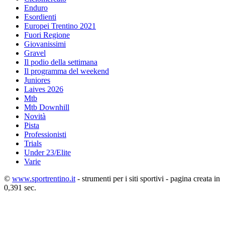
Enduro
Esordienti
Europei Trentino 2021
Fuori Regione
Giovanissimi
Gravel
Il podio della settimana
Il programma del weekend
Juniores
Laives 2026
Mtb
Mtb Downhill
Novità
Pista
Professionisti
Trials
Under 23/Elite
Varie
©
www.sportrentino.it
- strumenti per i siti sportivi - pagina creata in
0,391 sec.