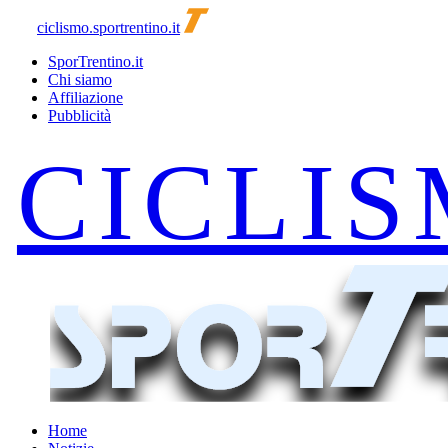
ciclismo.sportrentino.it
SporTrentino.it
Chi siamo
Affiliazione
Pubblicità
Home