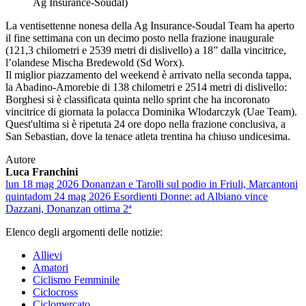
Ag Insurance-Soudal)
La ventisettenne nonesa della Ag Insurance-Soudal Team ha aperto
il fine settimana con un decimo posto nella frazione inaugurale
(121,3 chilometri e 2539 metri di dislivello) a 18” dalla vincitrice,
l’olandese Mischa Bredewold (Sd Worx).
Il miglior piazzamento del weekend è arrivato nella seconda tappa,
la Abadino-Amorebie di 138 chilometri e 2514 metri di dislivello:
Borghesi si è classificata quinta nello sprint che ha incoronato
vincitrice di giornata la polacca Dominika Wlodarczyk (Uae Team).
Quest'ultima si è ripetuta 24 ore dopo nella frazione conclusiva, a
San Sebastian, dove la tenace atleta trentina ha chiuso undicesima.
Autore
Luca Franchini
lun 18 mag 2026
Donanzan e Tarolli sul podio in Friuli, Marcantoni
quinta
dom 24 mag 2026
Esordienti Donne: ad Albiano vince
Dazzani, Donanzan ottima 2ª
Elenco degli argomenti delle notizie:
Allievi
Amatori
Ciclismo Femminile
Ciclocross
Ciclomercato