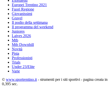
Esordienti
Europei Trentino 2021
Fuori Regione
Giovanissimi
Gravel
Il podio della settimana
Il programma del weekend
Juniores
Laives 2026
Mtb
Mtb Downhill
Novità
Pista
Professionisti
Trials
Under 23/Elite
Varie
©
www.sportrentino.it
- strumenti per i siti sportivi - pagina creata in
0,395 sec.