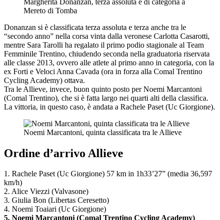
Margherita Donanzan, terza assoluta e di categoria a
Mereto di Tomba
Donanzan si è classificata terza assoluta e terza anche tra le
“secondo anno” nella corsa vinta dalla veronese Carlotta Casarotti,
mentre Sara Tarolli ha regalato il primo podio stagionale al Team
Femminile Trentino, chiudendo seconda nella graduatoria riservata
alle classe 2013, ovvero alle atlete al primo anno in categoria, con la
ex Forti e Veloci Anna Cavada (ora in forza alla Comal Trentino
Cycling Academy) ottava.
Tra le Allieve, invece, buon quinto posto per Noemi Marcantoni
(Comal Trentino), che si è fatta largo nei quarti alti della classifica.
La vittoria, in questo caso, è andata a Rachele Paset (Uc Giorgione).
Noemi Marcantoni, quinta classificata tra le Allieve
Ordine d’arrivo Allieve
1. Rachele Paset (Uc Giorgione) 57 km in 1h33’27” (media 36,597
km/h)
2. Alice Viezzi (Valvasone)
3. Giulia Bon (Libertas Ceresetto)
4. Noemi Toaiari (Uc Giorgione)
5. Noemi Marcantoni (Comal Trentino Cycling Academy)