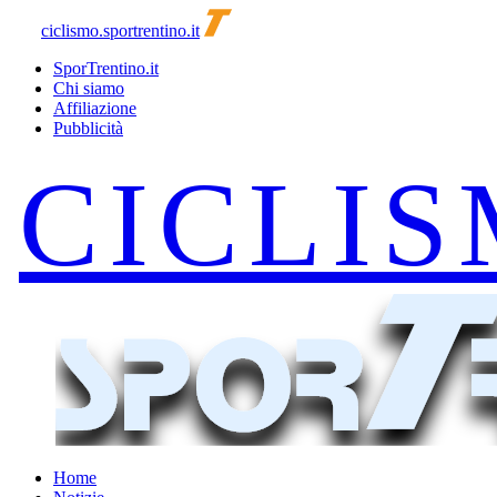
ciclismo.sportrentino.it
SporTrentino.it
Chi siamo
Affiliazione
Pubblicità
Home