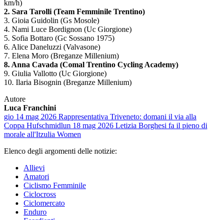
km/h)
2. Sara Tarolli (Team Femminile Trentino)
3. Gioia Guidolin (Gs Mosole)
4. Nami Luce Bordignon (Uc Giorgione)
5. Sofia Bottaro (Gc Sossano 1975)
6. Alice Daneluzzi (Valvasone)
7. Elena Moro (Breganze Millenium)
8. Anna Cavada (Comal Trentino Cycling Academy)
9. Giulia Vallotto (Uc Giorgione)
10. Ilaria Bisognin (Breganze Millenium)
Autore
Luca Franchini
gio 14 mag 2026
Rappresentativa Triveneto: domani il via alla
Coppa Hufschmid
lun 18 mag 2026
Letizia Borghesi fa il pieno di
morale all'Itzulia Women
Elenco degli argomenti delle notizie:
Allievi
Amatori
Ciclismo Femminile
Ciclocross
Ciclomercato
Enduro