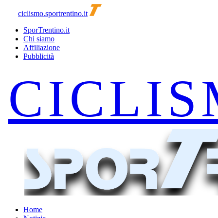
ciclismo.sportrentino.it
SporTrentino.it
Chi siamo
Affiliazione
Pubblicità
Home