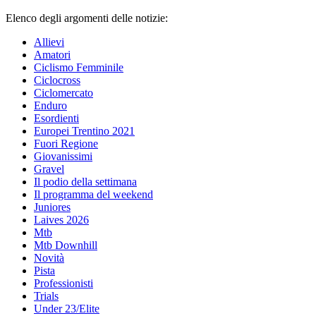
Elenco degli argomenti delle notizie:
Allievi
Amatori
Ciclismo Femminile
Ciclocross
Ciclomercato
Enduro
Esordienti
Europei Trentino 2021
Fuori Regione
Giovanissimi
Gravel
Il podio della settimana
Il programma del weekend
Juniores
Laives 2026
Mtb
Mtb Downhill
Novità
Pista
Professionisti
Trials
Under 23/Elite