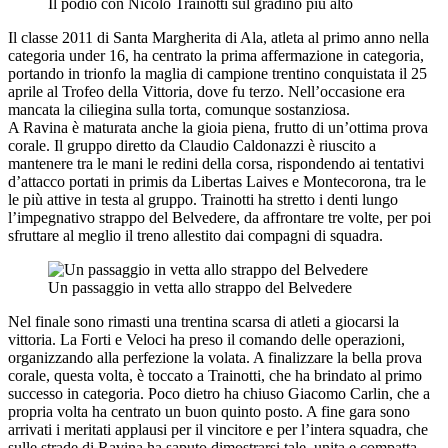
Il podio con Nicolò Trainotti sul gradino più alto
Il classe 2011 di Santa Margherita di Ala, atleta al primo anno nella
categoria under 16, ha centrato la prima affermazione in categoria,
portando in trionfo la maglia di campione trentino conquistata il 25
aprile al Trofeo della Vittoria, dove fu terzo. Nell’occasione era
mancata la ciliegina sulla torta, comunque sostanziosa.
A Ravina è maturata anche la gioia piena, frutto di un’ottima prova
corale. Il gruppo diretto da Claudio Caldonazzi è riuscito a
mantenere tra le mani le redini della corsa, rispondendo ai tentativi
d’attacco portati in primis da Libertas Laives e Montecorona, tra le
le più attive in testa al gruppo. Trainotti ha stretto i denti lungo
l’impegnativo strappo del Belvedere, da affrontare tre volte, per poi
sfruttare al meglio il treno allestito dai compagni di squadra.
Un passaggio in vetta allo strappo del Belvedere
Nel finale sono rimasti una trentina scarsa di atleti a giocarsi la
vittoria. La Forti e Veloci ha preso il comando delle operazioni,
organizzando alla perfezione la volata. A finalizzare la bella prova
corale, questa volta, è toccato a Trainotti, che ha brindato al primo
successo in categoria. Poco dietro ha chiuso Giacomo Carlin, che a
propria volta ha centrato un buon quinto posto. A fine gara sono
arrivati i meritati applausi per il vincitore e per l’intera squadra, che
sulle strade di Ravina ha saputo dimostrarsi tale, unita e compatta