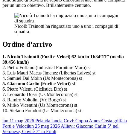
per un unico obiettivo. Brillantemente centrato.
Nicolò Trainotti ha ringraziato uno a uno i compagni di
squadra
Ordine d’arrivo
1. Nicolò Trainotti (Forti e Veloci) 62 km in 1h34’17” (media
39,456 km/h)
2. Pietro Foffano (Industrial Forniture Moro) st
3. Luis Mauri Macas Jimenez (Libertas Laives) st
4. Samuel Dal Molin (Us Montecorona) st
5. Giacomo Carlin (Forti e Veloci) st
6. Pietro Valenti (Ciclistica Dro) st
7. Leonardo Dossi (Us Montecorona) st
8. Ramiro Voltolini (Vc Borgo) st
9. Mirko Vicentini (Us Montecorona) st
10. Stefano Foradori (Us Montecorona) st
lun 11 mag 2026
Pelanda lancia Covi: Coppa Amos Costa griffata
Forti e Veloci
lun 25 mag 2026
Allievi: Giacomo Carlin 5° nel
Veronese, Covi è 7° in Friuli