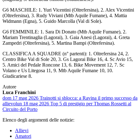
G6 MASCHILE: 1. Yuri Vicentini (Oltrefersina), 2. Alex Vicentini
(Oltrefersina), 3. Rudy Viviani (Mtb Aquile Fumane), 4. Mattia
Widmann (Egna), 5. Guido Marcolla (Val di Sole).
G6 FEMMINILE: 1. Sara Di Donato (Mtb Aquile Fumane), 2.
Mariam Trentinaglia (Lagorai), 3. Gaia Anesi (Lagorai), 4. Greta
Zampedri (Oltrefersina), 5. Martina Bampi (Oltrefersina).
CLASSIFICA A SQUADRE (n° partenti): 1. Oltrefersina 24, 2.
Centro Bike Val di Sole 20, 3. Gs Lagorai Bike 16, 4. Sc Avio 15,
5. Amici del Pedale Roncone 13, 6. Bike Movement 12, 7. Sc
Volano e Us Litegosa 11, 9. Mtb Aquile Fumane 10, 10.
Giudicariese 8.
Autore
Luca Franchini
dom 17 mag 2026
Trainotti si sblocca: a Ravina il primo successo da
allievo
lun 18 mag 2026
Top 5 di prestigio per Thomas Rossetti al
Circuito del Porto
Elenco degli argomenti delle notizie:
Allievi
Amatori