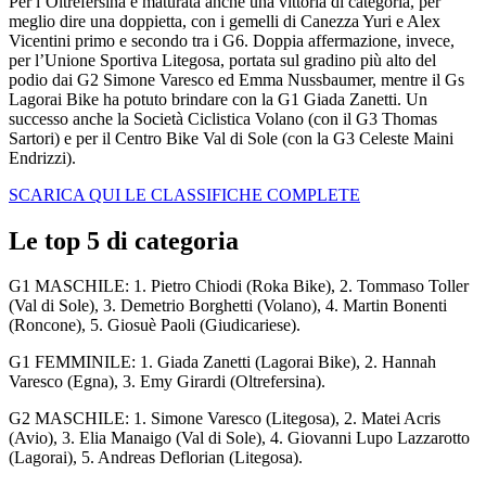
Per l’Oltrefersina è maturata anche una vittoria di categoria, per
meglio dire una doppietta, con i gemelli di Canezza Yuri e Alex
Vicentini primo e secondo tra i G6. Doppia affermazione, invece,
per l’Unione Sportiva Litegosa, portata sul gradino più alto del
podio dai G2 Simone Varesco ed Emma Nussbaumer, mentre il Gs
Lagorai Bike ha potuto brindare con la G1 Giada Zanetti. Un
successo anche la Società Ciclistica Volano (con il G3 Thomas
Sartori) e per il Centro Bike Val di Sole (con la G3 Celeste Maini
Endrizzi).
SCARICA QUI LE CLASSIFICHE COMPLETE
Le top 5 di categoria
G1 MASCHILE: 1. Pietro Chiodi (Roka Bike), 2. Tommaso Toller
(Val di Sole), 3. Demetrio Borghetti (Volano), 4. Martin Bonenti
(Roncone), 5. Giosuè Paoli (Giudicariese).
G1 FEMMINILE: 1. Giada Zanetti (Lagorai Bike), 2. Hannah
Varesco (Egna), 3. Emy Girardi (Oltrefersina).
G2 MASCHILE: 1. Simone Varesco (Litegosa), 2. Matei Acris
(Avio), 3. Elia Manaigo (Val di Sole), 4. Giovanni Lupo Lazzarotto
(Lagorai), 5. Andreas Deflorian (Litegosa).