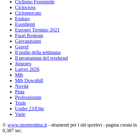
Ciclismo Femminile
Ciclocross
Ciclomercato
Enduro
Esordienti
Europei Trentino 2021
Fuori Regione
Giovanissimi
Gravel
Il podio della settimana
Il programma del weekend
Juniores
Laives 2026
Mtb
Mtb Downhill
Novità
Pista
Professionisti
Trials
Under 23/Elite
Varie
©
www.sportrentino.it
- strumenti per i siti sportivi - pagina creata in
0,387 sec.