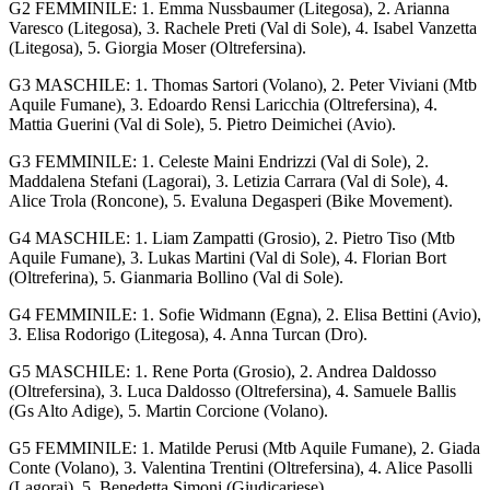
G2 FEMMINILE: 1. Emma Nussbaumer (Litegosa), 2. Arianna
Varesco (Litegosa), 3. Rachele Preti (Val di Sole), 4. Isabel Vanzetta
(Litegosa), 5. Giorgia Moser (Oltrefersina).
G3 MASCHILE: 1. Thomas Sartori (Volano), 2. Peter Viviani (Mtb
Aquile Fumane), 3. Edoardo Rensi Laricchia (Oltrefersina), 4.
Mattia Guerini (Val di Sole), 5. Pietro Deimichei (Avio).
G3 FEMMINILE: 1. Celeste Maini Endrizzi (Val di Sole), 2.
Maddalena Stefani (Lagorai), 3. Letizia Carrara (Val di Sole), 4.
Alice Trola (Roncone), 5. Evaluna Degasperi (Bike Movement).
G4 MASCHILE: 1. Liam Zampatti (Grosio), 2. Pietro Tiso (Mtb
Aquile Fumane), 3. Lukas Martini (Val di Sole), 4. Florian Bort
(Oltreferina), 5. Gianmaria Bollino (Val di Sole).
G4 FEMMINILE: 1. Sofie Widmann (Egna), 2. Elisa Bettini (Avio),
3. Elisa Rodorigo (Litegosa), 4. Anna Turcan (Dro).
G5 MASCHILE: 1. Rene Porta (Grosio), 2. Andrea Daldosso
(Oltrefersina), 3. Luca Daldosso (Oltrefersina), 4. Samuele Ballis
(Gs Alto Adige), 5. Martin Corcione (Volano).
G5 FEMMINILE: 1. Matilde Perusi (Mtb Aquile Fumane), 2. Giada
Conte (Volano), 3. Valentina Trentini (Oltrefersina), 4. Alice Pasolli
(Lagorai), 5. Benedetta Simoni (Giudicariese).