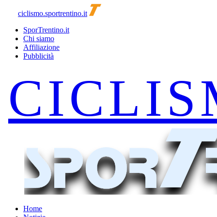
ciclismo.sportrentino.it
SporTrentino.it
Chi siamo
Affiliazione
Pubblicità
Home