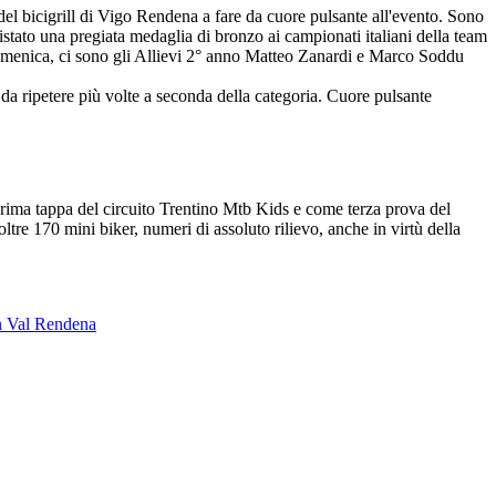
 del bicigrill di Vigo Rendena a fare da cuore pulsante all'evento. Sono
quistato una pregiata medaglia di bronzo ai campionati italiani della team
, domenica, ci sono gli Allievi 2° anno Matteo Zanardi e Marco Soddu
, da ripetere più volte a seconda della categoria. Cuore pulsante
prima tappa del circuito Trentino Mtb Kids e come terza prova del
re 170 mini biker, numeri di assoluto rilievo, anche in virtù della
 in Val Rendena