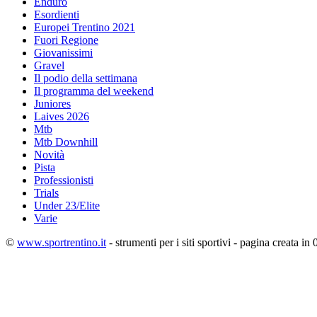
Enduro
Esordienti
Europei Trentino 2021
Fuori Regione
Giovanissimi
Gravel
Il podio della settimana
Il programma del weekend
Juniores
Laives 2026
Mtb
Mtb Downhill
Novità
Pista
Professionisti
Trials
Under 23/Elite
Varie
©
www.sportrentino.it
- strumenti per i siti sportivi - pagina creata in 