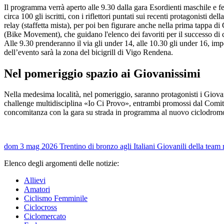
Il programma verrà aperto alle 9.30 dalla gara Esordienti maschile e fe
circa 100 gli iscritti, con i riflettori puntati sui recenti protagonisti
relay (staffetta mista), per poi ben figurare anche nella prima tappa d
(Bike Movement), che guidano l'elenco dei favoriti per il successo di c
Alle 9.30 prenderanno il via gli under 14, alle 10.30 gli under 16, impe
dell’evento sarà la zona del bicigrill di Vigo Rendena.
Nel pomeriggio spazio ai Giovanissimi
Nella medesima località, nel pomeriggio, saranno protagonisti i Giova
challenge multidisciplina «Io Ci Provo», entrambi promossi dal Comitat
concomitanza con la gara su strada in programma al nuovo ciclodromo
dom 3 mag 2026
Trentino di bronzo agli Italiani Giovanili della team 
Elenco degli argomenti delle notizie:
Allievi
Amatori
Ciclismo Femminile
Ciclocross
Ciclomercato