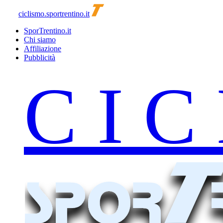
ciclismo.sportrentino.it
SporTrentino.it
Chi siamo
Affiliazione
Pubblicità