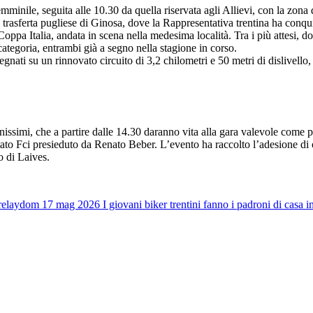
mminile, seguita alle 10.30 da quella riservata agli Allievi, con la zona
 della trasferta pugliese di Ginosa, dove la Rappresentativa trentina ha con
i Coppa Italia, andata in scena nella medesima località. Tra i più attesi
ategoria, entrambi già a segno nella stagione in corso.
gnati su un rinnovato circuito di 3,2 chilometri e 50 metri di dislivello
nissimi, che a partire dalle 14.30 daranno vita alla gara valevole come 
o Fci presieduto da Renato Beber. L’evento ha raccolto l’adesione di olt
 di Laives.
relay
dom 17 mag 2026
I giovani biker trentini fanno i padroni di casa