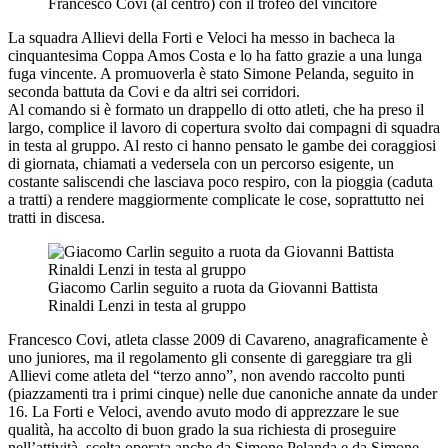
Francesco Covi (al centro) con il trofeo del vincitore
La squadra Allievi della Forti e Veloci ha messo in bacheca la
cinquantesima Coppa Amos Costa e lo ha fatto grazie a una lunga
fuga vincente. A promuoverla è stato Simone Pelanda, seguito in
seconda battuta da Covi e da altri sei corridori.
Al comando si è formato un drappello di otto atleti, che ha preso il
largo, complice il lavoro di copertura svolto dai compagni di squadra
in testa al gruppo. Al resto ci hanno pensato le gambe dei coraggiosi
di giornata, chiamati a vedersela con un percorso esigente, un
costante saliscendi che lasciava poco respiro, con la pioggia (caduta
a tratti) a rendere maggiormente complicate le cose, soprattutto nei
tratti in discesa.
Giacomo Carlin seguito a ruota da Giovanni Battista
Rinaldi Lenzi in testa al gruppo
Francesco Covi, atleta classe 2009 di Cavareno, anagraficamente è
uno juniores, ma il regolamento gli consente di gareggiare tra gli
Allievi come atleta del “terzo anno”, non avendo raccolto punti
(piazzamenti tra i primi cinque) nelle due canoniche annate da under
16. La Forti e Veloci, avendo avuto modo di apprezzare le sue
qualità, ha accolto di buon grado la sua richiesta di proseguire
nell’attività, scelta operata anche da Simone Pelanda e da Simone