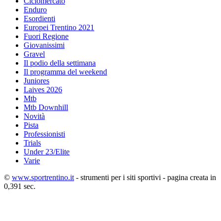
Ciclomercato
Enduro
Esordienti
Europei Trentino 2021
Fuori Regione
Giovanissimi
Gravel
Il podio della settimana
Il programma del weekend
Juniores
Laives 2026
Mtb
Mtb Downhill
Novità
Pista
Professionisti
Trials
Under 23/Elite
Varie
©
www.sportrentino.it
- strumenti per i siti sportivi - pagina creata in
0,391 sec.