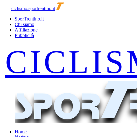
ciclismo.sportrentino.it
SporTrentino.it
Chi siamo
Affiliazione
Pubblicità
Home