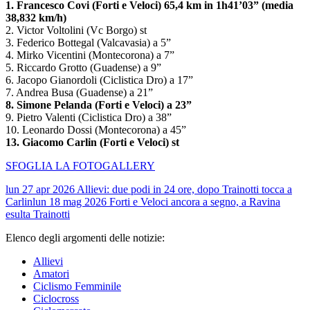
1. Francesco Covi (Forti e Veloci) 65,4 km in 1h41’03” (media
38,832 km/h)
2. Victor Voltolini (Vc Borgo) st
3. Federico Bottegal (Valcavasia) a 5”
4. Mirko Vicentini (Montecorona) a 7”
5. Riccardo Grotto (Guadense) a 9”
6. Jacopo Gianordoli (Ciclistica Dro) a 17”
7. Andrea Busa (Guadense) a 21”
8. Simone Pelanda (Forti e Veloci) a 23”
9. Pietro Valenti (Ciclistica Dro) a 38”
10. Leonardo Dossi (Montecorona) a 45”
13. Giacomo Carlin (Forti e Veloci) st
SFOGLIA LA FOTOGALLERY
lun 27 apr 2026
Allievi: due podi in 24 ore, dopo Trainotti tocca a
Carlin
lun 18 mag 2026
Forti e Veloci ancora a segno, a Ravina
esulta Trainotti
Elenco degli argomenti delle notizie:
Allievi
Amatori
Ciclismo Femminile
Ciclocross