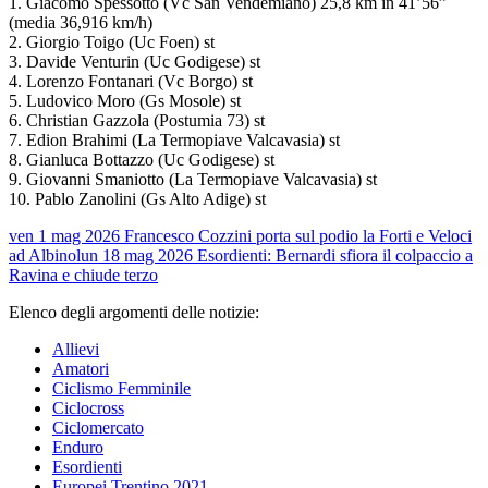
1. Giacomo Spessotto (Vc San Vendemiano) 25,8 km in 41’56”
(media 36,916 km/h)
2. Giorgio Toigo (Uc Foen) st
3. Davide Venturin (Uc Godigese) st
4. Lorenzo Fontanari (Vc Borgo) st
5. Ludovico Moro (Gs Mosole) st
6. Christian Gazzola (Postumia 73) st
7. Edion Brahimi (La Termopiave Valcavasia) st
8. Gianluca Bottazzo (Uc Godigese) st
9. Giovanni Smaniotto (La Termopiave Valcavasia) st
10. Pablo Zanolini (Gs Alto Adige) st
ven 1 mag 2026
Francesco Cozzini porta sul podio la Forti e Veloci
ad Albino
lun 18 mag 2026
Esordienti: Bernardi sfiora il colpaccio a
Ravina e chiude terzo
Elenco degli argomenti delle notizie:
Allievi
Amatori
Ciclismo Femminile
Ciclocross
Ciclomercato
Enduro
Esordienti
Europei Trentino 2021