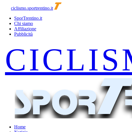
ciclismo.sportrentino.it
SporTrentino.it
Chi siamo
Affiliazione
Pubblicità
Home