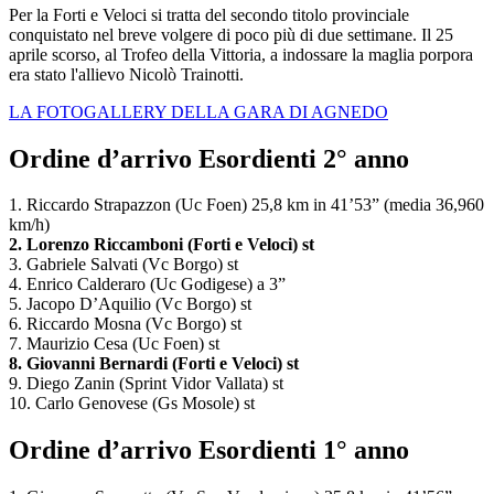
Per la Forti e Veloci si tratta del secondo titolo provinciale
conquistato nel breve volgere di poco più di due settimane. Il 25
aprile scorso, al Trofeo della Vittoria, a indossare la maglia porpora
era stato l'allievo Nicolò Trainotti.
LA FOTOGALLERY DELLA GARA DI AGNEDO
Ordine d’arrivo Esordienti 2° anno
1. Riccardo Strapazzon (Uc Foen) 25,8 km in 41’53” (media 36,960
km/h)
2. Lorenzo Riccamboni (Forti e Veloci) st
3. Gabriele Salvati (Vc Borgo) st
4. Enrico Calderaro (Uc Godigese) a 3”
5. Jacopo D’Aquilio (Vc Borgo) st
6. Riccardo Mosna (Vc Borgo) st
7. Maurizio Cesa (Uc Foen) st
8. Giovanni Bernardi (Forti e Veloci) st
9. Diego Zanin (Sprint Vidor Vallata) st
10. Carlo Genovese (Gs Mosole) st
Ordine d’arrivo Esordienti 1° anno