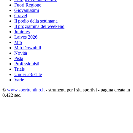
Fuori Regione
Giovanissimi
Gravel
Il podio della settimana
Il programma del weekend
Juniores
Laives 2026
Mtb
Mtb Downhill
Novità
Pista
Professionisti
Trials
Under 23/Elite
Varie
©
www.sportrentino.it
- strumenti per i siti sportivi - pagina creata in
0,422 sec.