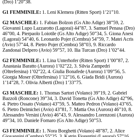
(Dro) 1’20”38.
G1 FEMMINILE:
1. Leni Klemera (Ritten Sport) 1’21”10.
G2 MASCHILE:
1. Fabian Bolzon (Gs Alto Adige) 38”59, 2.
Giovanni Lupo Lazzarotto (Lagorai) 44”87, 3. Samuel Penasa (Dro)
46”00, 4. Pierpaolo Loiotile (Gs Alto Adige) 50”34, 5. Giona Anesi
(Lagorai) 54”40, 6. Leonardo Pojer (Cembra) 54”59, 7. Matei Acris
(Avio) 57”44, 8. Pietro Pojer (Cembra) 58”03, 9. Riccardo
Zandonai Delpero (Avio) 59”57, 10. Ilia Turcan (Dro) 1’02”44.
G2 FEMMINILE:
1. Lina Unterhofer (Ritten Sport) 1’00”87, 2.
Anastasia Baratto (Aurora) 1’02”22, 3. Silvia Zampedri
(Oltrefersina) 1’02”22, 4. Giulia Bonafede (Aurora) 1’09”56, 5.
Giorgia Moser (Oltrefersina) 1’12”16, 6. Giada Bridi (Aurora)
1’14”28, 7. Olivia Alberti (Dro) 1’33”75.
G3 MASCHILE:
1. Thomas Sartori (Volano) 39”19, 2. Gabriel
Bazzoli (Roncone) 39”34, 3. David Tonetta (Gs Alto Adige) 42”96,
4. Pietro Ossato (Volano) 43”59, 5. Matteo Pedron (Volano) 43”65,
6. Pietro Deimichei (Avio) 43”81, 7. Mattia Oss (Aurora) 46”10, 8.
Alessandro Versini (Avio) 46”43, 9. Alessandro Lorenzoni (Aurora)
49”34, 10. Daniele Fornaro (Gs Alto Adige) 50”53.
G3 FEMMINILE:
1. Nora Borghetti (Volano) 48”87, 2. Alice
Giovannini (Cembra) 55”25, 3. Katrin Fiorentini (Lagorai) 57”16,