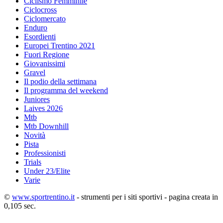
Ciclismo Femminile
Ciclocross
Ciclomercato
Enduro
Esordienti
Europei Trentino 2021
Fuori Regione
Giovanissimi
Gravel
Il podio della settimana
Il programma del weekend
Juniores
Laives 2026
Mtb
Mtb Downhill
Novità
Pista
Professionisti
Trials
Under 23/Elite
Varie
©
www.sportrentino.it
- strumenti per i siti sportivi - pagina creata in
0,105 sec.