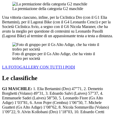
La premiazione della categoria G2 maschile
Una vittoria ciascuno, infine, per la Ciclistica Dro (con il G1 Elia
Bertamini), per il Lagorai Bike (con il G4 Leonardo Cenci) e per la
Società Ciclistica Avio, a segno con il G6 Nicola Maraner, che ha
avuto la meglio per questione di centesimi su Leonardo Pasolli
(Lagorai Bike) al termine di un appassionante testa a testa a distanza.
Foto di gruppo per il Gs Alto Adige, che ha vinto il
trofeo per società
LA FOTOGALLERY CON TUTTI I PODI
Le classifiche
G1 MASCHILE:
1. Elia Bertamini (Dro) 47”71, 2. Demetrio
Borghetti (Volano) 49”31, 3. Edoardo Salvi (Laives) 57”37, 4.
Emmanuele Sadei (Laives) 58”50, 5. Leonardo Fiore (Gs Alto
Adige) 1’03”81, 6. Aron Pojer (Cembra) 1’06”50, 7. Michele
Guatteri (Gs Alto Adige) 1’08”62, 8. Nicola Sommavilla (Volano)
1’09”22, 9. Alvin Kollobani (Dro) 1’18”03, 10. Edoardo Cretti