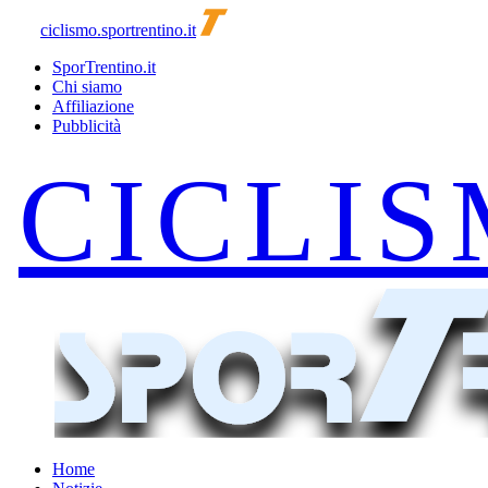
ciclismo.sportrentino.it
SporTrentino.it
Chi siamo
Affiliazione
Pubblicità
Home