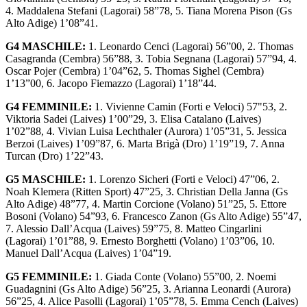
4. Maddalena Stefani (Lagorai) 58”78, 5. Tiana Morena Pison (Gs
Alto Adige) 1’08”41.
G4 MASCHILE:
1. Leonardo Cenci (Lagorai) 56”00, 2. Thomas
Casagranda (Cembra) 56”88, 3. Tobia Segnana (Lagorai) 57”94, 4.
Oscar Pojer (Cembra) 1’04”62, 5. Thomas Sighel (Cembra)
1’13”00, 6. Jacopo Fiemazzo (Lagorai) 1’18”44.
G4 FEMMINILE:
1. Vivienne Camin (Forti e Veloci) 57"53, 2.
Viktoria Sadei (Laives) 1’00”29, 3. Elisa Catalano (Laives)
1’02”88, 4. Vivian Luisa Lechthaler (Aurora) 1’05”31, 5. Jessica
Berzoi (Laives) 1’09”87, 6. Marta Brigà (Dro) 1’19”19, 7. Anna
Turcan (Dro) 1’22”43.
G5 MASCHILE:
1. Lorenzo Sicheri (Forti e Veloci) 47”06, 2.
Noah Klemera (Ritten Sport) 47”25, 3. Christian Della Janna (Gs
Alto Adige) 48”77, 4. Martin Corcione (Volano) 51”25, 5. Ettore
Bosoni (Volano) 54”93, 6. Francesco Zanon (Gs Alto Adige) 55”47,
7. Alessio Dall’Acqua (Laives) 59”75, 8. Matteo Cingarlini
(Lagorai) 1’01”88, 9. Ernesto Borghetti (Volano) 1’03”06, 10.
Manuel Dall’Acqua (Laives) 1’04”19.
G5 FEMMINILE:
1. Giada Conte (Volano) 55”00, 2. Noemi
Guadagnini (Gs Alto Adige) 56”25, 3. Arianna Leonardi (Aurora)
56”25, 4. Alice Pasolli (Lagorai) 1’05”78, 5. Emma Cench (Laives)