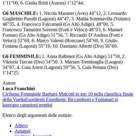
1’11”00, 6. Giulia Bridi (Aurora) 1’12”44.
G6 MASCHILE:
1. Nicola Maraner (Avio) 44”12, 2. Leonardo
Guglielmo Pasolli (Lagorai) 44”47, 3. Mattia Sommavilla (Volano)
46”35, 4. Francesco Falcomatà (Gs Alto Adige), 48”00, 5.
Francesco Tamanini Sorrenti (Forti e Veloci) 48”03, 6. Manuel
Fornaro (Gs Alto Adige) 51”56, 7. Riccardo D’Andrea (Forti e
Veloci) 52”69, 8. Marco Valenti (Roncone) 54”69, 9. Giulio
Fontana (Lagorai) 55”19, 10. Damiano Alberti (Dro) 56”69.
G6 FEMMINILE:
1. Anna Balbinot (Gs Alto Adige) 51”59, 2.
Viktoria Turcan (Dro) 54”50, 3. Mariam Trentinaglia (Laograi)
54”87, 4. Gaia Anesi (Lagorai) 59”56, 5. Gaia Penasa (Dro)
1’14”25.
Autore
Luca Franchini
Ciclismo Femminile
Barbara Malcotti in top 10 nella classifica finale
della Vuelta
Esordienti
Esordienti: Riccamboni e Fontanari si
laureano campioni trentini
Elenco degli argomenti delle notizie:
Allievi
Amatori