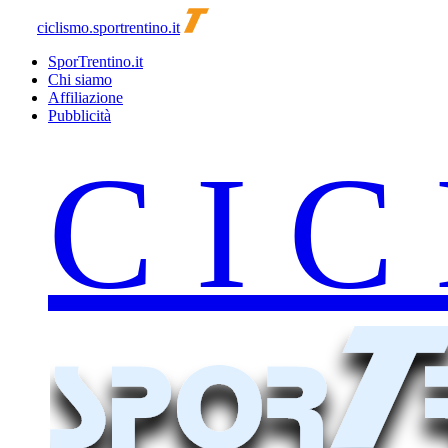
ciclismo.sportrentino.it
SporTrentino.it
Chi siamo
Affiliazione
Pubblicità