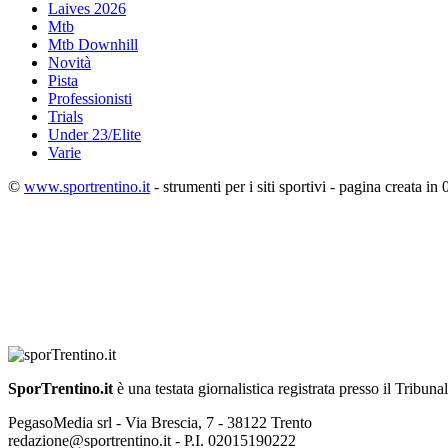
Laives 2026
Mtb
Mtb Downhill
Novità
Pista
Professionisti
Trials
Under 23/Elite
Varie
©
www.sportrentino.it
- strumenti per i siti sportivi - pagina creata in 
SporTrentino.it
è una testata giornalistica registrata presso il Tribuna
PegasoMedia srl - Via Brescia, 7 - 38122 Trento
redazione@sportrentino.it - P.I. 02015190222