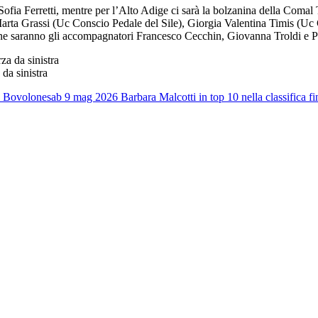
 Sofia Ferretti, mentre per l’Alto Adige ci sarà la bolzanina della Com
arta Grassi (Uc Conscio Pedale del Sile), Giorgia Valentina Timis (Uc 
ne saranno gli accompagnatori Francesco Cecchin, Giovanna Troldi e P
da sinistra
a Bovolone
sab 9 mag 2026
Barbara Malcotti in top 10 nella classifica fi