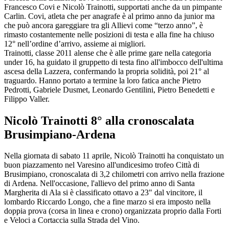
Francesco Covi e Nicolò Trainotti, supportati anche da un pimpante
Carlin. Covi, atleta che per anagrafe è al primo anno da junior ma
che può ancora gareggiare tra gli Allievi come “terzo anno”, è
rimasto costantemente nelle posizioni di testa e alla fine ha chiuso
12° nell’ordine d’arrivo, assieme ai migliori.
Trainotti, classe 2011 alense che è alle prime gare nella categoria
under 16, ha guidato il gruppetto di testa fino all'imbocco dell'ultima
ascesa della Lazzera, confermando la propria solidità, poi 21° al
traguardo. Hanno portato a termine la loro fatica anche Pietro
Pedrotti, Gabriele Dusmet, Leonardo Gentilini, Pietro Benedetti e
Filippo Valler.
Nicolò Trainotti 8° alla cronoscalata
Brusimpiano-Ardena
Nella giornata di sabato 11 aprile, Nicolò Trainotti ha conquistato un
buon piazzamento nel Varesino all'undicesimo trofeo Città di
Brusimpiano, cronoscalata di 3,2 chilometri con arrivo nella frazione
di Ardena. Nell'occasione, l'allievo del primo anno di Santa
Margherita di Ala si è classificato ottavo a 23" dal vincitore, il
lombardo Riccardo Longo, che a fine marzo si era imposto nella
doppia prova (corsa in linea e crono) organizzata proprio dalla Forti
e Veloci a Cortaccia sulla Strada del Vino.