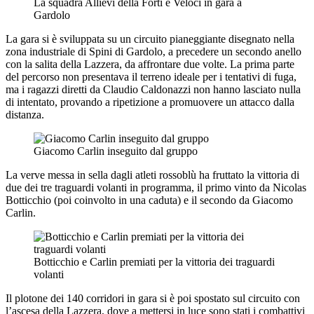
La squadra Allievi della Forti e Veloci in gara a
Gardolo
La gara si è sviluppata su un circuito pianeggiante disegnato nella
zona industriale di Spini di Gardolo, a precedere un secondo anello
con la salita della Lazzera, da affrontare due volte. La prima parte
del percorso non presentava il terreno ideale per i tentativi di fuga,
ma i ragazzi diretti da Claudio Caldonazzi non hanno lasciato nulla
di intentato, provando a ripetizione a promuovere un attacco dalla
distanza.
Giacomo Carlin inseguito dal gruppo
La verve messa in sella dagli atleti rossoblù ha fruttato la vittoria di
due dei tre traguardi volanti in programma, il primo vinto da Nicolas
Botticchio (poi coinvolto in una caduta) e il secondo da Giacomo
Carlin.
Botticchio e Carlin premiati per la vittoria dei traguardi
volanti
Il plotone dei 140 corridori in gara si è poi spostato sul circuito con
l’ascesa della Lazzera, dove a mettersi in luce sono stati i combattivi