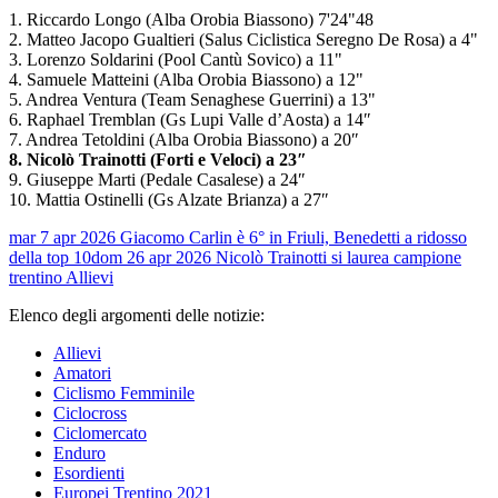
1. Riccardo Longo (Alba Orobiа Biassono) 7'24"48
2. Matteo Jacopo Gualtieri (Salus Ciclistica Seregno De Rosa) a 4"
3. Lorenzo Soldarini (Pool Cantù Sovico) a 11"
4. Samuele Matteini (Alba Orobiа Biassono) a 12"
5. Andrea Ventura (Team Senaghese Guerrini) a 13"
6. Raphael Tremblan (Gs Lupi Valle d’Aosta) a 14″
7. Andrea Tetoldini (Alba Orobiа Biassono) a 20″
8. Nicolò Trainotti (Forti e Veloci) a 23″
9. Giuseppe Marti (Pedale Casalese) a 24″
10. Mattia Ostinelli (Gs Alzate Brianza) a 27″
mar 7 apr 2026
Giacomo Carlin è 6° in Friuli, Benedetti a ridosso
della top 10
dom 26 apr 2026
Nicolò Trainotti si laurea campione
trentino Allievi
Elenco degli argomenti delle notizie:
Allievi
Amatori
Ciclismo Femminile
Ciclocross
Ciclomercato
Enduro
Esordienti
Europei Trentino 2021