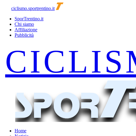
ciclismo.sportrentino.it
SporTrentino.it
Chi siamo
Affiliazione
Pubblicità
Home