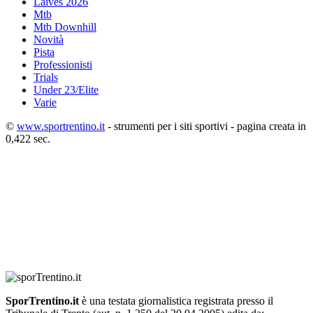
Laives 2026
Mtb
Mtb Downhill
Novità
Pista
Professionisti
Trials
Under 23/Elite
Varie
©
www.sportrentino.it
- strumenti per i siti sportivi - pagina creata in
0,422 sec.
SporTrentino.it
è una testata giornalistica registrata presso il