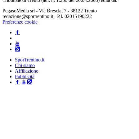
Tribunale di Trento (aut. n. 1.250 del 20.04.2005) edita da:
PegasoMedia srl - Via Brescia, 7 - 38122 Trento
redazione@sportrentino.it - P.I. 02015190222
Preferenze cookie
SporTrentino.it
Chi siamo
Affiliazione
Pubblicità