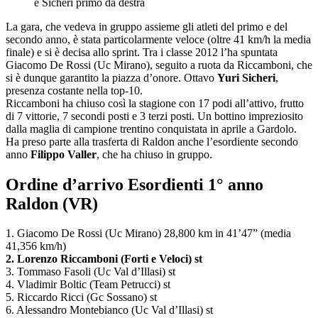
e Sicheri primo da destra
La gara, che vedeva in gruppo assieme gli atleti del primo e del
secondo anno, è stata particolarmente veloce (oltre 41 km/h la media
finale) e si è decisa allo sprint. Tra i classe 2012 l’ha spuntata
Giacomo De Rossi (Uc Mirano), seguito a ruota da Riccamboni, che
si è dunque garantito la piazza d’onore. Ottavo
Yuri Sicheri
,
presenza costante nella top-10.
Riccamboni ha chiuso così la stagione con 17 podi all’attivo, frutto
di 7 vittorie, 7 secondi posti e 3 terzi posti. Un bottino impreziosito
dalla maglia di campione trentino conquistata in aprile a Gardolo.
Ha preso parte alla trasferta di Raldon anche l’esordiente secondo
anno
Filippo Valler
, che ha chiuso in gruppo.
Ordine d’arrivo Esordienti 1° anno
Raldon (VR)
1. Giacomo De Rossi (Uc Mirano) 28,800 km in 41’47” (media
41,356 km/h)
2. Lorenzo Riccamboni (Forti e Veloci) st
3. Tommaso Fasoli (Uc Val d’Illasi) st
4. Vladimir Boltic (Team Petrucci) st
5. Riccardo Ricci (Gc Sossano) st
6. Alessandro Montebianco (Uc Val d’Illasi) st