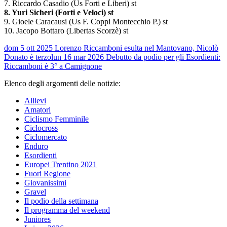
7. Riccardo Casadio (Us Forti e Liberi) st
8. Yuri Sicheri (Forti e Veloci) st
9. Gioele Caracausi (Us F. Coppi Montecchio P.) st
10. Jacopo Bottaro (Libertas Scorzè) st
dom 5 ott 2025
Lorenzo Riccamboni esulta nel Mantovano, Nicolò
Donato è terzo
lun 16 mar 2026
Debutto da podio per gli Esordienti:
Riccamboni è 3° a Camignone
Elenco degli argomenti delle notizie:
Allievi
Amatori
Ciclismo Femminile
Ciclocross
Ciclomercato
Enduro
Esordienti
Europei Trentino 2021
Fuori Regione
Giovanissimi
Gravel
Il podio della settimana
Il programma del weekend
Juniores