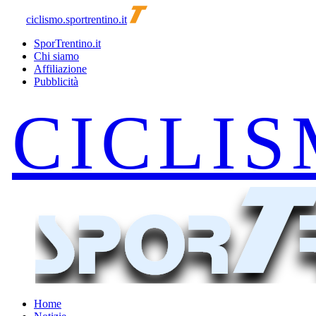
ciclismo.sportrentino.it
SporTrentino.it
Chi siamo
Affiliazione
Pubblicità
Home