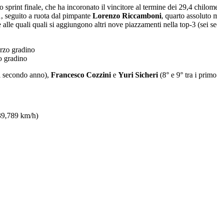
sprint finale, che ha incoronato il vincitore al termine dei 29,4 chilomet
1, seguito a ruota dal pimpante
Lorenzo Riccamboni
, quarto assoluto 
alle quali quali si aggiungono altri nove piazzamenti nella top-3 (sei se
o gradino
 i secondo anno),
Francesco Cozzini
e
Yuri Sicheri
(8° e 9° tra i primo
 39,789 km/h)