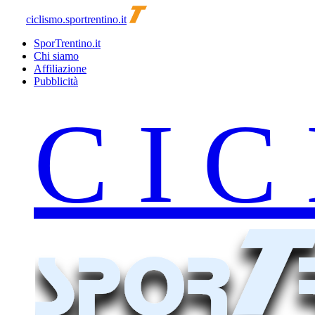
ciclismo.sportrentino.it
SporTrentino.it
Chi siamo
Affiliazione
Pubblicità