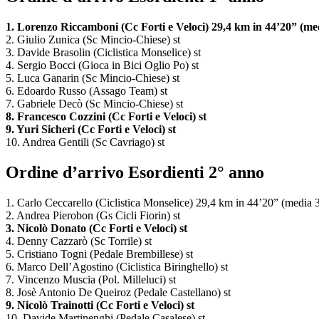
1. Lorenzo Riccamboni (Cc Forti e Veloci) 29,4 km in 44’20” (me
2. Giulio Zunica (Sc Mincio-Chiese) st
3. Davide Brasolin (Ciclistica Monselice) st
4. Sergio Bocci (Gioca in Bici Oglio Po) st
5. Luca Ganarin (Sc Mincio-Chiese) st
6. Edoardo Russo (Assago Team) st
7. Gabriele Decò (Sc Mincio-Chiese) st
8. Francesco Cozzini (Cc Forti e Veloci) st
9. Yuri Sicheri (Cc Forti e Veloci) st
10. Andrea Gentili (Sc Cavriago) st
Ordine d’arrivo Esordienti 2° anno
1. Carlo Ceccarello (Ciclistica Monselice) 29,4 km in 44’20” (media
2. Andrea Pierobon (Gs Cicli Fiorin) st
3. Nicolò Donato (Cc Forti e Veloci) st
4. Denny Cazzarò (Sc Torrile) st
5. Cristiano Togni (Pedale Brembillese) st
6. Marco Dell’Agostino (Ciclistica Biringhello) st
7. Vincenzo Muscia (Pol. Milleluci) st
8. Josè Antonio De Queiroz (Pedale Castellano) st
9. Nicolò Trainotti (Cc Forti e Veloci) st
10. Davide Martinenghi (Pedale Casalese) st