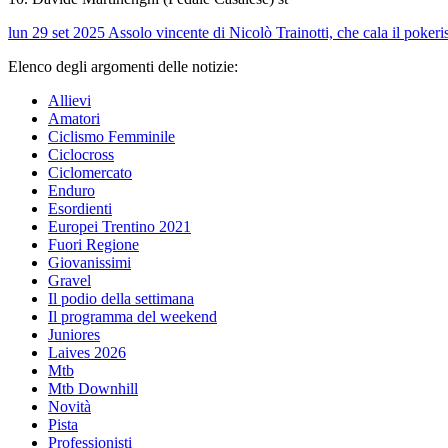
lun 29 set 2025
Assolo vincente di Nicolò Trainotti, che cala il poker
Elenco degli argomenti delle notizie:
Allievi
Amatori
Ciclismo Femminile
Ciclocross
Ciclomercato
Enduro
Esordienti
Europei Trentino 2021
Fuori Regione
Giovanissimi
Gravel
Il podio della settimana
Il programma del weekend
Juniores
Laives 2026
Mtb
Mtb Downhill
Novità
Pista
Professionisti