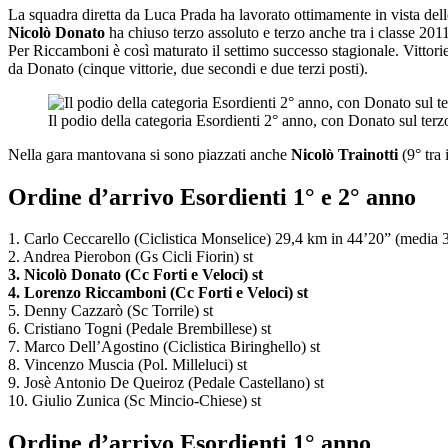
La squadra diretta da Luca Prada ha lavorato ottimamente in vista dello 
Nicolò Donato
ha chiuso terzo assoluto e terzo anche tra i classe 201
Per Riccamboni è così maturato il settimo successo stagionale. Vittorie 
da Donato (cinque vittorie, due secondi e due terzi posti).
Il podio della categoria Esordienti 2° anno, con Donato sul terz
Nella gara mantovana si sono piazzati anche
Nicolò Trainotti
(9° tra
Ordine d’arrivo Esordienti 1° e 2° anno
1. Carlo Ceccarello (Ciclistica Monselice) 29,4 km in 44’20” (media
2. Andrea Pierobon (Gs Cicli Fiorin) st
3. Nicolò Donato (Cc Forti e Veloci) st
4. Lorenzo Riccamboni (Cc Forti e Veloci) st
5. Denny Cazzarò (Sc Torrile) st
6. Cristiano Togni (Pedale Brembillese) st
7. Marco Dell’Agostino (Ciclistica Biringhello) st
8. Vincenzo Muscia (Pol. Milleluci) st
9. Josè Antonio De Queiroz (Pedale Castellano) st
10. Giulio Zunica (Sc Mincio-Chiese) st
Ordine d’arrivo Esordienti 1° anno