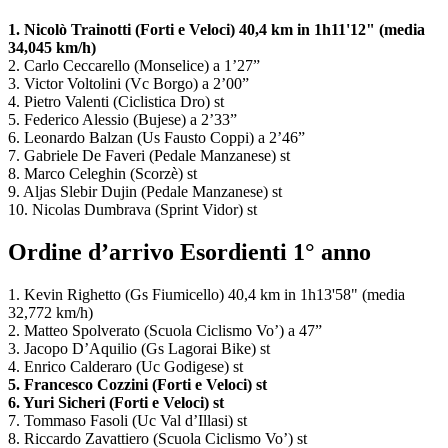
1. Nicolò Trainotti (Forti e Veloci) 40,4 km in 1h11'12" (media
34,045 km/h)
2. Carlo Ceccarello (Monselice) a 1’27”
3. Victor Voltolini (Vc Borgo) a 2’00”
4. Pietro Valenti (Ciclistica Dro) st
5. Federico Alessio (Bujese) a 2’33”
6. Leonardo Balzan (Us Fausto Coppi) a 2’46”
7. Gabriele De Faveri (Pedale Manzanese) st
8. Marco Celeghin (Scorzè) st
9. Aljas Slebir Dujin (Pedale Manzanese) st
10. Nicolas Dumbrava (Sprint Vidor) st
Ordine d’arrivo Esordienti 1° anno
1. Kevin Righetto (Gs Fiumicello) 40,4 km in 1h13'58" (media
32,772 km/h)
2. Matteo Spolverato (Scuola Ciclismo Vo’) a 47”
3. Jacopo D’Aquilio (Gs Lagorai Bike) st
4. Enrico Calderaro (Uc Godigese) st
5. Francesco Cozzini (Forti e Veloci) st
6. Yuri Sicheri (Forti e Veloci) st
7. Tommaso Fasoli (Uc Val d’Illasi) st
8. Riccardo Zavattiero (Scuola Ciclismo Vo’) st