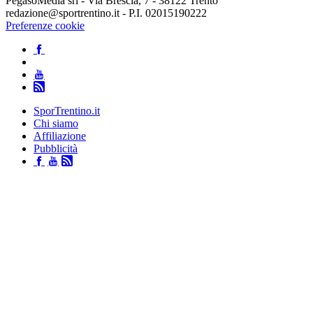
PegasoMedia srl - Via Brescia, 7 - 38122 Trento
redazione@sportrentino.it - P.I. 02015190222
Preferenze cookie
SporTrentino.it
Chi siamo
Affiliazione
Pubblicità