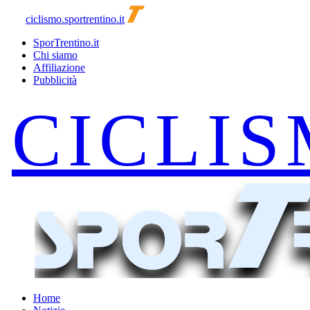
ciclismo.sportrentino.it
SporTrentino.it
Chi siamo
Affiliazione
Pubblicità
Home