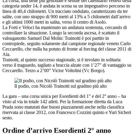
La corsa, una delle più gettonate e sentite del calendario veneto della
categoria under 14, è andata in scena su un impegnativo percorso in
linea di 40,4 chilometri. Un tracciato ondulato, caratterizzato da tre
salite, con uno strappo di 900 metri al 13% a 5 chilometri dall’arrivo
e gli ultimi 1000 metri in salita, verso il centro di Asolo.
La Forti e Veloci ha mantenuto un andatura sostenuta, cercando di
controllare la situazione. Lungo la seconda ascesa, è scattato il
valsuganotto Samuel Dal Molin: Trainotti è poi partito in
contropiede, seguito solamente dal campione regionale veneto Carlo
Ceccarello, che nulla ha potuto di fronte al forcing del classe 2011 di
Ala.
Trainotti, al quinto successo stagionale, si è involato in solitaria
verso il traguardo, tagliato a braccia alzate con 1’27” di vantaggio su
Ceccarello. Terzo a 2’00” Victor Voltolini (Vc Borgo).
Il podio, con Nicolò Trainotti sul gradino più alto
La gara – una corsa unica per Esordienti del 1° e del 2° anno – ha
visto al via in totale 142 atleti. Per la formazione diretta da Luca
Prada sono maturati due buoni piazzamenti anche nella classifica
riservata ai classe 2012, con Francesco Cozzini quinto e Yuri Sicheri
sesto.
Ordine d’arrivo Esordienti 2° anno