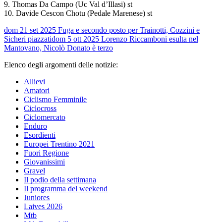
9. Thomas Da Campo (Uc Val d’Illasi) st
10. Davide Cescon Chotu (Pedale Marenese) st
dom 21 set 2025
Fuga e secondo posto per Trainotti, Cozzini e
Sicheri piazzati
dom 5 ott 2025
Lorenzo Riccamboni esulta nel
Mantovano, Nicolò Donato è terzo
Elenco degli argomenti delle notizie:
Allievi
Amatori
Ciclismo Femminile
Ciclocross
Ciclomercato
Enduro
Esordienti
Europei Trentino 2021
Fuori Regione
Giovanissimi
Gravel
Il podio della settimana
Il programma del weekend
Juniores
Laives 2026
Mtb