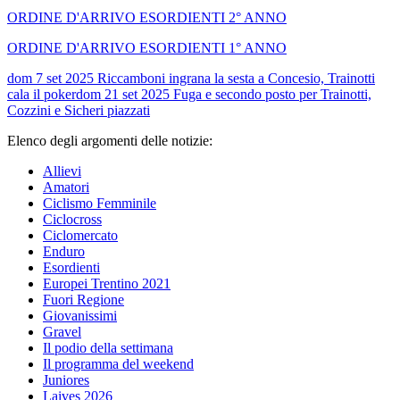
ORDINE D'ARRIVO ESORDIENTI 2° ANNO
ORDINE D'ARRIVO ESORDIENTI 1° ANNO
dom 7 set 2025
Riccamboni ingrana la sesta a Concesio, Trainotti
cala il poker
dom 21 set 2025
Fuga e secondo posto per Trainotti,
Cozzini e Sicheri piazzati
Elenco degli argomenti delle notizie:
Allievi
Amatori
Ciclismo Femminile
Ciclocross
Ciclomercato
Enduro
Esordienti
Europei Trentino 2021
Fuori Regione
Giovanissimi
Gravel
Il podio della settimana
Il programma del weekend
Juniores
Laives 2026