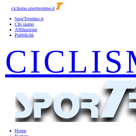
ciclismo.sportrentino.it
SporTrentino.it
Chi siamo
Affiliazione
Pubblicità
Home