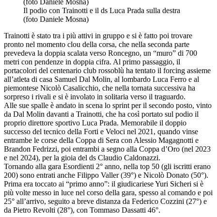
Il podio con Trainotti e il ds Luca Prada sulla destra
(foto Daniele Mosna)
Trainotti è stato tra i più attivi in gruppo e si è fatto poi trovare
pronto nel momento clou della corsa, che nella seconda parte
prevedeva la doppia scalata verso Roncegno, un “muro” di 700
metri con pendenze in doppia cifra. Al primo passaggio, il
portacolori del centenario club rossoblù ha tentato il forcing assieme
all’atleta di casa Samuel Dal Molin, al lombardo Luca Ferro e al
piemontese Nicolò Casalicchio, che nella tornata successiva ha
sorpreso i rivali e si è involato in solitaria verso il traguardo.
Alle sue spalle è andato in scena lo sprint per il secondo posto, vinto
da Dal Molin davanti a Trainotti, che ha così portato sul podio il
proprio direttore sportivo Luca Prada. Memorabile il doppio
successo del tecnico della Forti e Veloci nel 2021, quando vinse
entrambe le corse della Coppa di Sera con Alessio Magagnotti e
Brandon Fedrizzi, poi entrambi a segno alla Coppa d’Oro (nel 2023
e nel 2024), per la gioia del ds Claudio Caldonazzi.
Tornando alla gara Esordienti 2° anno, nella top 50 (gli iscritti erano
200) sono entrati anche Filippo Valler (39°) e Nicolò Donato (50°).
Prima era toccato ai “primo anno”: il giudicariese Yuri Sicheri si è
più volte messo in luce nel corso della gara, spesso al comando e poi
25° all’arrivo, seguito a breve distanza da Federico Cozzini (27°) e
da Pietro Revolti (28°), con Tommaso Dassatti 46°.