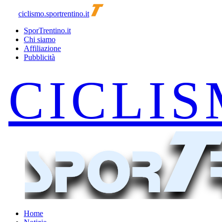
ciclismo.sportrentino.it
SporTrentino.it
Chi siamo
Affiliazione
Pubblicità
Home