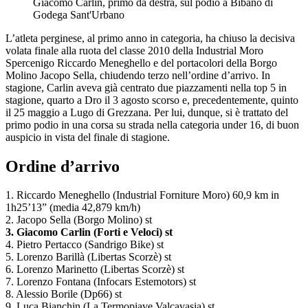
Giacomo Carlin, primo da destra, sul podio a Bibano di
Godega Sant'Urbano
L’atleta perginese, al primo anno in categoria, ha chiuso la decisiva
volata finale alla ruota del classe 2010 della Industrial Moro
Spercenigo Riccardo Meneghello e del portacolori della Borgo
Molino Jacopo Sella, chiudendo terzo nell’ordine d’arrivo. In
stagione, Carlin aveva già centrato due piazzamenti nella top 5 in
stagione, quarto a Dro il 3 agosto scorso e, precedentemente, quinto
il 25 maggio a Lugo di Grezzana. Per lui, dunque, si è trattato del
primo podio in una corsa su strada nella categoria under 16, di buon
auspicio in vista del finale di stagione.
Ordine d’arrivo
1. Riccardo Meneghello (Industrial Forniture Moro) 60,9 km in
1h25’13” (media 42,879 km/h)
2. Jacopo Sella (Borgo Molino) st
3. Giacomo Carlin (Forti e Veloci) st
4. Pietro Pertacco (Sandrigo Bike) st
5. Lorenzo Barillà (Libertas Scorzè) st
6. Lorenzo Marinetto (Libertas Scorzè) st
7. Lorenzo Fontana (Infocars Estemotors) st
8. Alessio Borile (Dp66) st
9. Luca Bianchin (La Termopiave Valcavasia) st