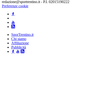
redazione@sportrentino.it - P.I. 02015190222
Preferenze cookie
SporTrentino.it
Chi siamo
Affiliazione
Pubblicità