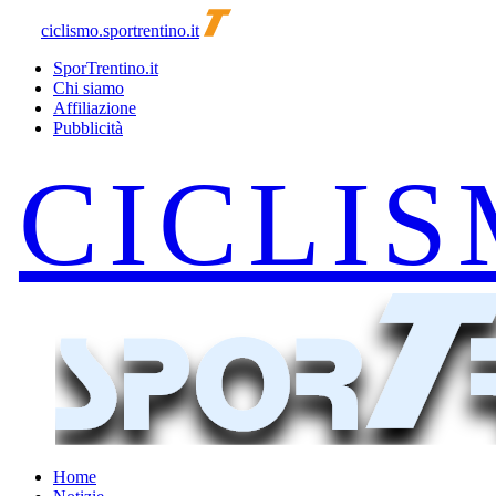
ciclismo.sportrentino.it
SporTrentino.it
Chi siamo
Affiliazione
Pubblicità
Home