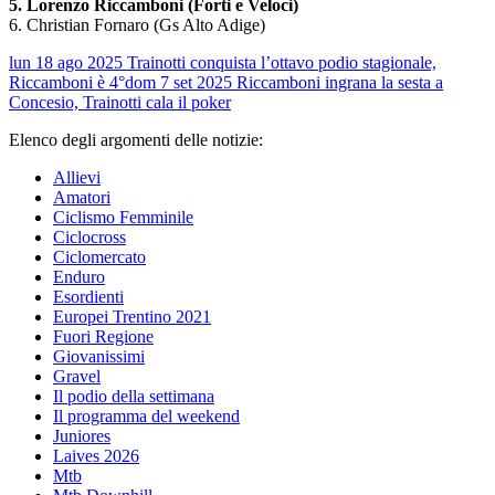
5. Lorenzo Riccamboni (Forti e Veloci)
6. Christian Fornaro (Gs Alto Adige)
lun 18 ago 2025
Trainotti conquista l’ottavo podio stagionale,
Riccamboni è 4°
dom 7 set 2025
Riccamboni ingrana la sesta a
Concesio, Trainotti cala il poker
Elenco degli argomenti delle notizie:
Allievi
Amatori
Ciclismo Femminile
Ciclocross
Ciclomercato
Enduro
Esordienti
Europei Trentino 2021
Fuori Regione
Giovanissimi
Gravel
Il podio della settimana
Il programma del weekend
Juniores
Laives 2026
Mtb