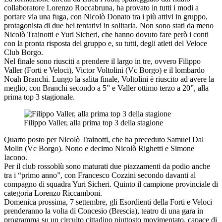
collaboratore Lorenzo Roccabruna, ha provato in tutti i modi a
portare via una fuga, con Nicolò Donato tra i più attivi in gruppo,
protagonista di due bei tentativi in solitaria. Non sono stati da meno
Nicolò Trainotti e Yuri Sicheri, che hanno dovuto fare però i conti
con la pronta risposta del gruppo e, su tutti, degli atleti del Veloce
Club Borgo.
Nel finale sono riusciti a prendere il largo in tre, ovvero Filippo
Valler (Forti e Veloci), Victor Voltolini (Vc Borgo) e il lombardo
Noah Branchi. Lungo la salita finale, Voltolini è riuscito ad avere la
meglio, con Branchi secondo a 5” e Valler ottimo terzo a 20”, alla
prima top 3 stagionale.
Filippo Valler, alla prima top 3 della stagione
Quarto posto per Nicolò Trainotti, che ha preceduto Samuel Dal
Molin (Vc Borgo). Nono e decimo Nicolò Righetti e Simone
Iacono.
Per il club rossoblù sono maturati due piazzamenti da podio anche
tra i “primo anno”, con Francesco Cozzini secondo davanti al
compagno di squadra Yuri Sicheri. Quinto il campione provinciale di
categoria Lorenzo Riccamboni.
Domenica prossima, 7 settembre, gli Esordienti della Forti e Veloci
prenderanno la volta di Concesio (Brescia), teatro di una gara in
programma su un circuito cittadino piuttosto movimentato, capace di