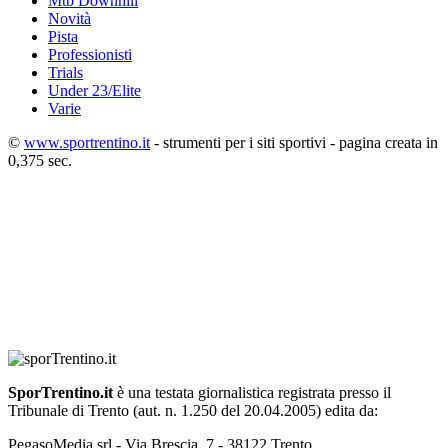
Mtb Downhill
Novità
Pista
Professionisti
Trials
Under 23/Elite
Varie
©
www.sportrentino.it
- strumenti per i siti sportivi - pagina creata in
0,375 sec.
SporTrentino.it
è una testata giornalistica registrata presso il
Tribunale di Trento (aut. n. 1.250 del 20.04.2005) edita da:
PegasoMedia srl - Via Brescia, 7 - 38122 Trento